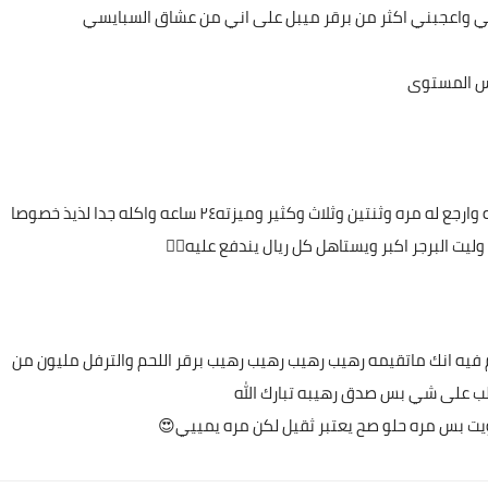
سي واعجبني اكثر من برقر ميبل على اني من عشاق السبايسي
اصنفه كافضل مطعم يقدم سلايدر برجر بالرياض تجربه رهيبه وارجع له مره وثنتين وثلاث وكثير وميزته٢٤ ساعه واكله جدا لذيذ خصوصا
وليت البرجر اكبر ويستاهل كل ريال يندفع عليه👌🏻
 فيه انك ماتقيمه رهيب رهيب رهيب رهيب برقر اللحم والترفل مليون من
ب على شي بس صدق رهيبه تبارك الله
ت بس مره حلو صح يعتبر ثقيل لكن مره يمييي😍