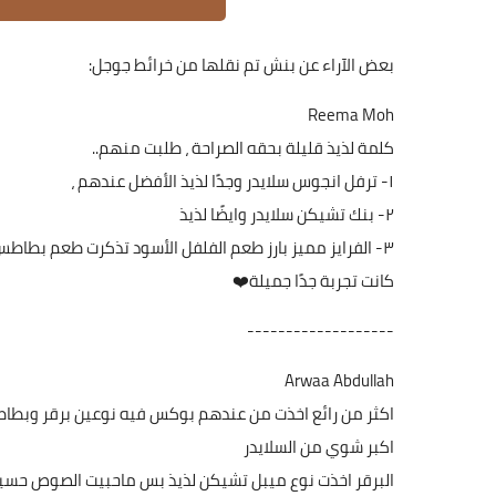
بعض الآراء عن بنش تم نقلها من خرائط جوجل:
Reema Moh
كلمة لذيذ قليلة بحقه الصراحة ، طلبت منهم..
١- ترفل انجوس سلايدر وجدًا لذيذ الأفضل عندهم ،
٢- بنك تشيكن سلايدر وايضًا لذيذ
٣- الفرايز مميز بارز طعم الفلفل الأسود تذكرت طعم بطاطس 
كانت تجربة جدًا جميلة❤️
-------------------
Arwaa Abdullah
اكثر من رائع اخذت من عندهم بوكس فيه نوعين برقر وبطاط
اكبر شوي من السلايدر
البرقر اخذت نوع ميبل تشيكن لذيذ بس ماحبيت الصوص حس