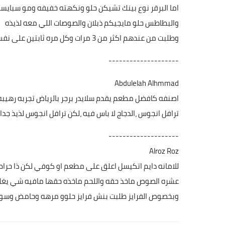
اما البرقر نوع بينك تشيكن حلو ونكهته خفيفه ومو سباي
والبطاطس حلو مايجيكم ذبلان والصوصات اللي معه لذيذه
وطلبت من عندهم اكثر من 3 مرات وكل مره ثابتين على نفس المستوى
--------------------
Abdulelah Alhmmad
ترافل انجوس ،الدجاج لا باس فيه ،لكن ترافل انجوس لذيذ جدا 
--------------------
Alroz Roz
للامانه دايم اتكيسل اعلق على مطعم او كوفي لكن ذا حرام
عشره الصوص ماخذ حقه واللحم ماخذه حقها مافيه شي يغل
وبخصوص الفرايز طلبت بنش فرايز حلوو مرهه وحامض وسوي