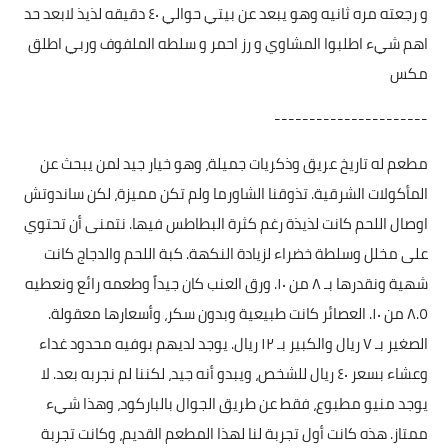
و رجعته مره ثانيه وهو يبعد عن بيتي حوالي ٤٠ دقيقه لذيذ لابعد حد
اهم شيء اطلبوا المشاوي و رز احمر و سلطه الملفوف وربي اطلق
مكس
----------------------
مطعم له تاريخ عريق وذكريات جميلة، وهو خيار جيد لمن يبحث عن
المأكولات الشرقية. تذوقنا الشاورما ولم تكن مميزة، لكن ساندوتش
اوصال اللحم كانت لذيذة رغم كثرة البطاطس فيها. نتمنى أن تحتوي
على مخلل وسلطة خضراء لزيادة النكهة. كبة اللحم والدجاج كانت
شهية ونقدرها بـ ٨ من ١٠. ورق العنب كان جيداً وطعمه رائع ونعطيه
٨.٥ من ١٠. العصائر كانت طبيعية وبدون سكر، وأسعارها معقولة.
الصغير بـ ٧ ريال والكبير بـ ١٢ ريال. يوجد لديهم بوفيه محدود غداء
وعشاء بسعر ٤٠ ريال للشخص، ويبدو أنه جيد، لكننا لم نجربه بعد. لا
يوجد منيو مطبوع، فقط عن طريق الجوال بالباركود، وهذا شيء
ممتاز. هذه كانت أول تجربة لنا لهذا المطعم القديم، وكانت تجربة