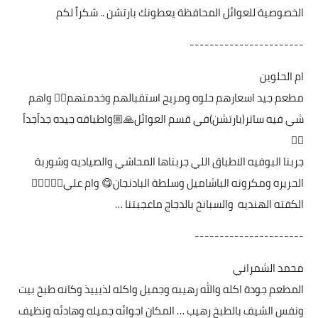
الخصوصية للعوائل المحافظة يعطونك بارتشن .. شكراً لكم
-----------------------
ام الحلوين
مطعم جيد اسعارهم حلوه ومريح استقبالهم وخدمتهم👍🏼 واهم
شي فيه ساتر(بارتشن)في قسم العوائل🙏🏼واطباقه جيده جداًجداً
👍🏼
جربنا البوفيه الاطباق اللي جربناها المحاشي والصياديه وشوربة
الحريره ومكرونه الباشاميل وسلطة البادنجان😋 وام علي👍🏼👍🏼😋
الكفته الهنديه والسبانخ بالدجاج ماعجبتنا …
----------------------
محمد الشمراني
المطعم جودة اكله والله رهيبه وجميل واكله لذيييذ وكانه طبخ بيت
ونفس الشيف بالطبخ رهيب … المكان اجوائه جميله وهادئه ونظيف