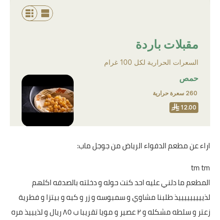
اراء عن مطعم الدفواء الرياض من جوجل ماب:
tm tm
المطعم ما دلني عليه احد كنت حوله و دخلته بالصدفه اكلهم
لذيييييييييذ طلبنا مشاوي و سمبوسه و زر و كبه و بيتزا و فطرية
زعتر و سلطه مشكله و ٢ عصير و مويا تقريبا ب ٨٥ ريال و لذيييذ مره