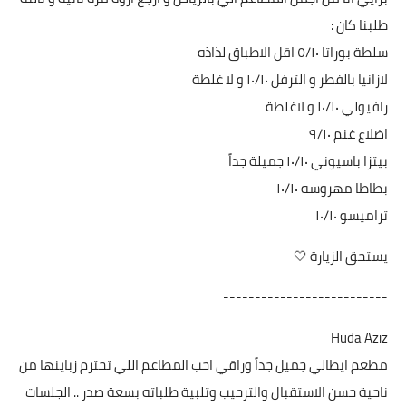
طلبنا كان :
سلطة بوراتا ٥/١٠ اقل الاطباق لذاذه
لازانيا بالفطر و الترفل ١٠/١٠ و لا غلطة
رافيولي ١٠/١٠ و لاغلطة
اضلاع غنم ٩/١٠
بيتزا باسيوني ١٠/١٠ جميلة جداً
بطاطا مهروسه ١٠/١٠
تراميسو ١٠/١٠
يستحق الزيارة 🤍
--------------------------
Huda Aziz
مطعم ايطالي جميل جداً وراقي احب المطاعم اللي تحترم زباينها من
ناحية حسن الاستقبال والترحيب وتلبية طلباته بسعة صدر .. الجلسات