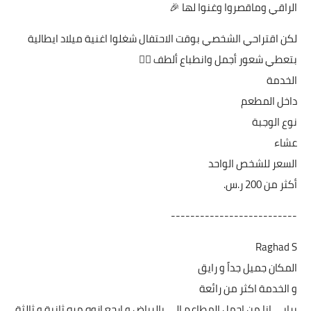
الراقي وماقصروا وغنوا لها 🎉
لكن اقتراحي الشخصي بوقت الاحتفال شغلوا اغنية ميلاد ايطالية
بتعطي شعور أجمل وانطباع ألطف 👍🏼
الخدمة
داخل المطعم
نوع الوجبة
عشاء
السعر للشخص الواحد
أكثر من ‏200 ر.س.‏
--------------------------
Raghad S
المكان جميل جداً و رايق
و الخدمة اكثر من رائعة
برايي انا من اجمل المطاعم الي بالرياض و ارجع ازوه مره ثانية و ثالثة