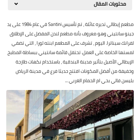
محتويات المقال
مطعم إيطالي تديره عائلة ، تم تأسيس Santini في عام 1984 على يد
جينو سانتيني وهو معروف بأنه مطعم لندن المفضل على الإطلاق
لفرانك سيناترا. اليوم ، تشرف على المطعم ابنته لورا ، التي تضفي
لمستها الخاصة على العمل. تحتفل قائمة سانتيني ببساطة المطبخ
الإيطالي الأصيل بتأثير مدينة البندقية ، باستخدام نكهات طازجة
وخفيفة من أفضل المكونات افتتح حديثا فرع في مدينة الرياض
بليسن فالي بحي ام الحمام الغربي ...