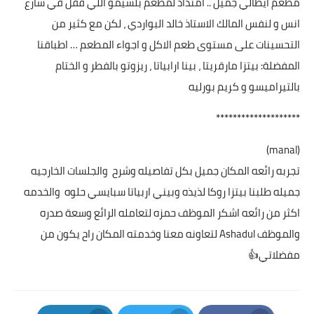
مطعم ايطالي جميل .. امتداد لمطعم بلسيمو اللي قفل في شارع
انس و لنفس المالك الاستاذ خالد البواردي ، لكن مع كثير من
التحسينات على مستوى طعم الاكل و اجواء المطعم … اطباقنا
المفضلة: بيتزا مارقريتا ، بينا ارابياتا ، ريزوتو بالفطر و الختام
بالتيراميسو و كريم بورليه
********************
(manal)
تجربه رائعه المكان جميل بكل تفاصيله وشرح والجلسات الخارجيه
جميله طلبنا بيتزا روكا لذيذه وبيني اربياتا سبايسي حلوه والخدمه
اكثر من رائعه اشكر الموظف حمزه لتعامله الرائع وسعة صدره
والموظف Ashadul لتعاونه معنا وخدمته المكان راح يكون من
مفضلاتي👍