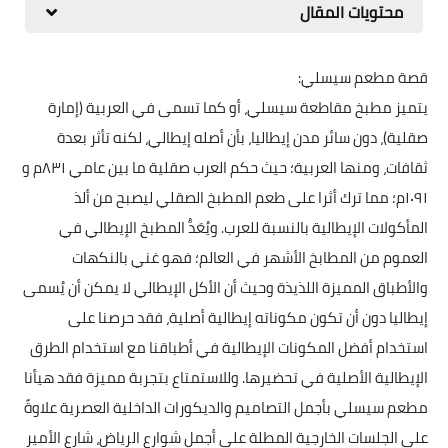
محتويات المقال
قصة مطعم سيسلي:
يتميز مطبخ مقاطعة سيسلي، أو كما تسمى في العربية (إمارة
صقلية)، دون سائر مدن إيطاليا، بأن أصله إيطالي، لكنه تأثر بعدة
ثقافات، ومنها العربية؛ حيث حكم العرب صقلية ما بين عامي ٨٣١م و
۱۰۹۱م؛ مما ترك أثرا على طعم المطبخ الصقلي ليصبح من ألذ
المأكولات الإيطالية بالنسبة للعرب. ويُعَدُّ المطبخ الإيطالي في
العموم من المطابخ الأشهر في العالم؛ فهو غني بالنكهات
والأطباق المميزة اللذيذة وحيث أن الأكل الإيطالي لا يمكن أن يُسمى
إيطاليا دون أن تكون مكوناته إيطالية أصلية، فقد حرصنا على
استخدام أفضل المكونات الإيطالية في أطباقنا مع استخدام الطرق
الإيطالية الأصلية في تحضيرها. وللاستمتاع بتجربة مميزة فقد هيأنا
مطعم سيسلي بأجمل التصاميم والديكورات الداخلية العصرية علاوةً
على الجلسات الخارجية المطلة على أجمل شوارع الرياض، شارع الأمير