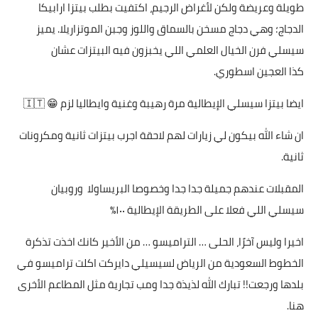
طويلة وعريضة ولكن لأغراض الرجيم، اكتفيت بطلب بيتزا ارابيكا
الدجاج؛ وهي دجاج مسخن بالسماق واللوز وجبن الموتزاريلا. يميز
سيسلي فرن الخيال العلمي اللي يخبزون فيه البيتزات عشان
كذا العجين اسطوري.
ايضا بيتزا سيسلي الإيطالية مرة رهيبة وغنية وايطاليا لزم 😁 🇮🇹
ان شاء الله بيكون لي زيارات لهم لاحقة اجرب بيتزات ثانية ومكرونات
ثانية.
المقبلات عندهم جميلة جدا جدا وخصوصا البريساولا وروبيان
سيسلي اللي فعلا على الطريقة الإيطالية ١٠٠٪؜
اخيرا وليس آخرًا، الحلى … التراميسو … من الأخير كانك اخذت تذكرة
الخطوط السعودية من الرياض لسيسيلي دايركت اكلت تراميسو في
بلدها ورجعت!! تبارك الله لذيذة جدا ومب تجارية مثل المطاعم الأخرى
هنا.