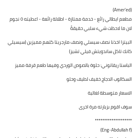
(Amer'ed)
مطعم ايطالي رائع - خدمة ممتازة - اطلالة رائعة - اعطيته ٥ نجوم
لان ما لاحظت شيء سلبي حقيقةً
البيتزا اخذنا نصف سيسلي ونصف مارجريتا كلهم مميزين (سيسيلي
كانك تاكل ساندويتش فيلي تشيز)
الباستا ريقاتوني: حلوة بالصوص الوردي وفيها طعم قرفة مميز
السكالوب الدجاج خفيف لطيف وحلو
الاسعار متوسطة لغالية
سوف اقوم بزيارته مرة اخرى
********************
(Eng-Abdullah f)