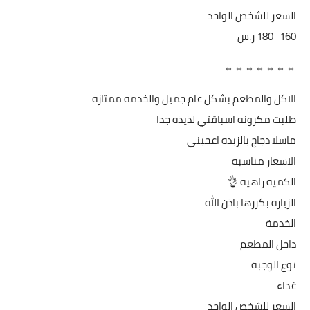
السعر للشخص الواحد
⇔⇔⇔⇔⇔⇔⇔
الاكل والمطعم بشكل عام جميل والخدمه ممتازه
طلبت مكرونه اسباقتي لذيذه جدا
ماسلا دجاج بالزبده اعجبني
الاسعار مناسبه
الكميه راهيه 👌
الزياره بكررها باذن الله
الخدمة
داخل المطعم
نوع الوجبة
غداء
السعر للشخص الواحد