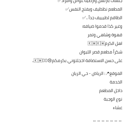
جلسات بارتشن وارضيه عوائل وافراد✅
المطعم نظظيف ويفتح النفس✅
الطاقم لطيييف جداً ..✅
وغير كذا قدموا ضيافه:
قهوة وشاهي وتمر
اهل الكرم🇰🇼🇰🇼
شكراً مطعم قصر الليوان
على حسن الاستضافة اخجلتوني بكرمكم😢❤️‍🔥🇰🇼..
الموقع📍: الرياض - حي الريان
الخدمة
داخل المطعم
نوع الوجبة
عشاء
⇔⇔⇔⇔⇔⇔⇔