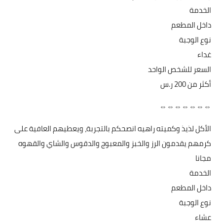
الخدمة
داخل المطعم
نوع الوجبة
غداء
السعر للشخص الواحد
أكثر من ‏200 ر.س
⇔⇔⇔⇔⇔⇔⇔
الأكل لذيذ وكميته راهيه انصحكم بالتجربة، ويعطيهم العافية على
كرمهم يقدمون الرز والخبز والمعبوج والدقوس والشاي والقهوه
مجانا
الخدمة
داخل المطعم
نوع الوجبة
عشاء