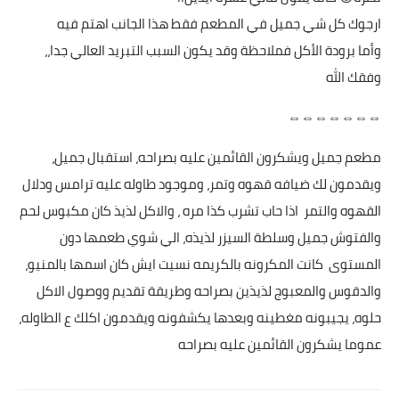
ارجوك كل شي جميل في المطعم فقط هذا الجانب اهتم فيه
وأما برودة الأكل فملاحظة وقد يكون السبب التبريد العالي جدا،،
وفقك الله
⇔⇔⇔⇔⇔⇔⇔
مطعم جميل ويشكرون القائمين عليه بصراحه، استقبال جميل،
ويقدمون لك ضيافه قهوه وتمر، وموجود طاوله عليه ترامس ودلال
القهوه والتمر اذا حاب تشرب كذا مره ، والاكل لذيذ كان مكبوس لحم
والفتوش جميل وسلطة السيزر لذيذه، الي شوي طعمها دون
المستوى كانت المكرونه بالكريمه نسيت ايش كان اسمها بالمنيو،
والدقوس والمعبوج لذيذين بصراحه وطريقة تقديم ووصول الاكل
حلوه، يجيبونه مغطينه وبعدها يكشفونه ويقدمون اكلك ع الطاوله،
عموما يشكرون القائمين عليه بصراحه