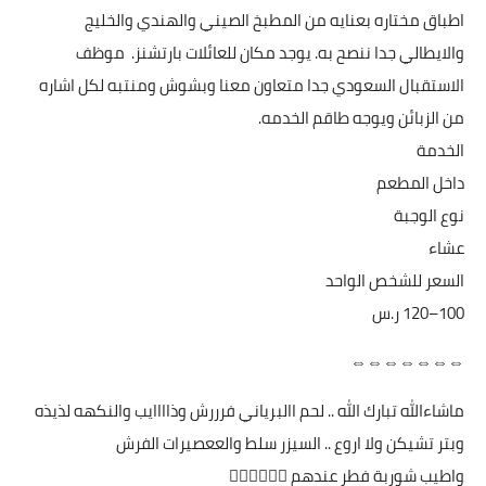
اطباق مختاره بعنايه من المطبخ الصيني والهندي والخليج
والايطالي جدا ننصح به. يوجد مكان للعائلات بارتشنز. موظف
الاستقبال السعودي جدا متعاون معنا وبشوش ومنتبه لكل اشاره
من الزبائن ويوجه طاقم الخدمه.
الخدمة
داخل المطعم
نوع الوجبة
عشاء
السعر للشخص الواحد
⇔⇔⇔⇔⇔⇔⇔
ماشاءالله تبارك الله .. لحم االبرياني فرررش وذاااايب والنكهه لذيذه
وبتر تشيكن ولا اروع .. السيزر سلط والععصيرات الفرش
واطيب شوربة فطر عندهم 👍🏻👍🏻👍🏻