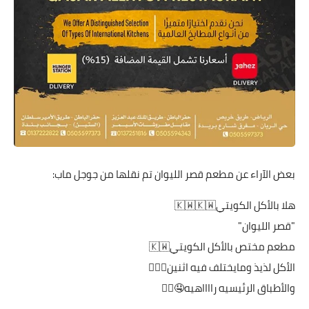
بعض الآراء عن مطعم قصر الليوان تم نقلها من جوجل ماب:
هلا بالأكل الكويتي🇰🇼🇰🇼
"قصر الليوان"
مطعم مختص بالأكل الكويتي🇰🇼
الأكل لذيذ ومايختلف فيه اثنين👌🏼🤤
والأطباق الرئيسيه رااااهيه🤤❤️‍🔥