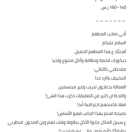
⇔⇔⇔⇔⇔⇔⇔
أخي صاحب المطعم
السلام عليكم
أهنئك ع هذا المطعم الجميل
ديكورات فخمة ونظافة وأكل متنوع ولذيذ
ملاحظتي كالتالي:
التكييف بااارد جدا
العمالة يحتاجون تدريب وغير مبتسمين
والاحظ ان كثير من التعليقات ذكرت هذا الشئ!
فعلا ماعندهم احترافية أبدا
نصيحة اهتم بهذا الجانب فهو الأساس!
ع سبيل المثال :جابوا الأكل بطاولة وقلت لهم وين الصحون فنظرني
نظرة😉 كأنه يقول مالي عشرة ايدين!!