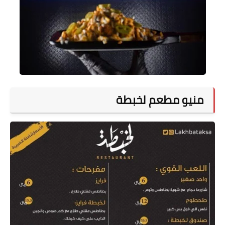
منيو مطعم لخبطة