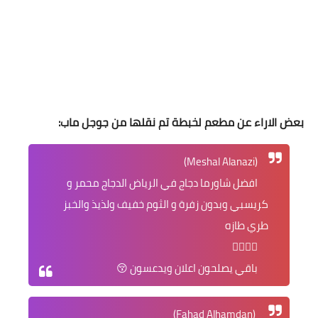
بعض الاراء عن مطعم لخبطة تم نقلها من جوجل ماب:
(Meshal Alanazi)
افضل شاورما دجاج في الرياض الدجاج محمر و
كريسبي وبدون زفرة و الثوم خفيف ولذيذ والخبز
طري طازه
👍🏻👍🏻
باقي يصلحون اعلان ويدعسون 😚
(Fahad Alhamdan)