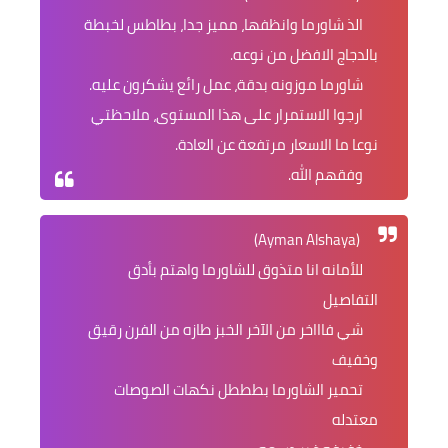
الذ شاورما وانظفها، مميز جدا، بطاطس لخبطة
بالدجاج الافضل من نوعه.
شاورما موزونه بدقة، عمل رائع يشكرون عليه.
ارجوا الاستمرار على هذا المستوى، ملاحظتي
نوعا ما الاسعار مرتفعة عن العادة.
وفقهم الله.
(Ayman Alshaya)
للأمانه انا متذوق للشاورما واهتم بأدق
التفاصيل
شي فاااخر من الآخر الخبز طازه من الفرن رقيق
وخفيف
تحمير الشاورما بطططل نكهات الصوصات
معتدله