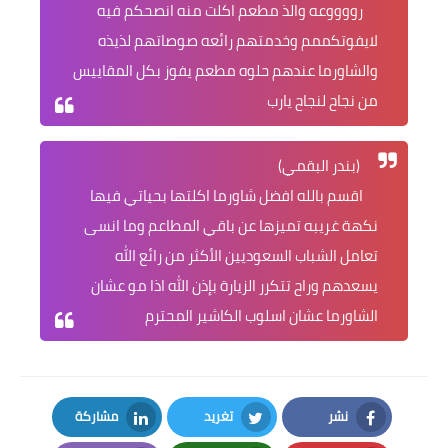
رووووعه والذ مطعم اكلت منه انصحكم فيه
لايفوتكممم وخدمتهم رائعه صوصاتهم لذيذه
والشاورما عندهم حلوه مطعم يفوز بكل المقاييس
من نجاح لنجاح يارب
(بندر البقمي)
اقسم بالله افضل شاورما اكلتها بحياتي فيها
نكهة غريبه تميزها عن باقي المطاعم وما انسى
تعامل الشباب السعوديين الأكثر من رائع الله
يسعدهم وراح تتكرر الزيارة بإذن الله اذا مو عشان
الشاورما عشان اسلوب الكاشير المحترم
نشر
تغريد
مشاركة
LinkedIn
Twitter
Facebook