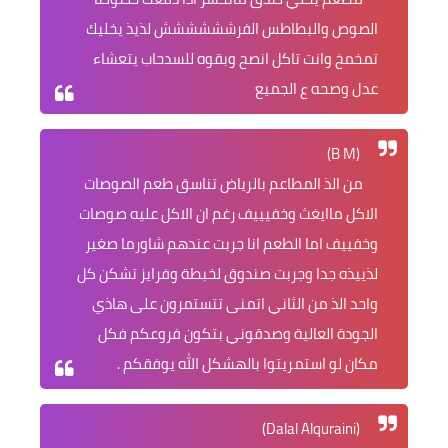
الصوص والبطاطس الفرشششششش لذيذ يخليك
تمخمخ وانت تاكل انصح وبقوه للسدحاب يتعشاء
عدل وصحه ع الجميع
(B M)
من الذ المطاعم بالرياض تناسق طعم الصوصات
الاكل ماايغث وخفيييف رغم ان الاكل عليه صوصات
وخفييف اما الطعم انا جربت عندهم شاورما صغير
لذييذه جدا وجربت صندوق لخبطة وفرايز تشكن كل
واحد الذ من الثاني اتمنى تتستمرون على هاذي
الجودة العالية وصدقوني بتكون فروعكم فكل
مكان لو استمريتوا بالهشكل الله يوفقكم .
(Dalal Alquraini)