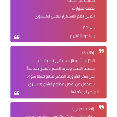
خفيفه غير دسمه
نكهه متوازنه
اتمنى لهم الاستمرار بنفس المستوى
١٠/١٠ 👌🏻
يستحق التقييم
(Bb Bb)
الاكل جداً ممتاز وعجبتني نوعية الخبز
تصميم المحب ومريح السعر بالمجل جيد جداً
بس سعر الشاورما الصغير مبالغ فيها شوي
بالمجمل من افضل مطاعم الشاورما بشرق
الرياض الي ذقتها
(احمد الحربي)
مطعم يخلي صدق ماتخسر اذا دفعت خصوصا