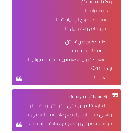
ومغطاه بالفستق
دورة مياه : لا
ممر خاص لذوي الإحتياجات : لا
منيو خاص بلغة برايل : لا
الطلب : كلاج جبن فستق
الجوده : تجربه جميله
السعر : 13 ريال قطعه قريبه من حجم جوال 📱
ايفون 11😜
العدد : 1
(funny kids Channel)
أنا مابعرفلو بس مرتي حبتو كتير وحكت عنو
بشهي متل الاردن ، المهم هاد المحل انقذني من
موقف انو مرتي ببتوحم عليه كانت ... الحمدلله