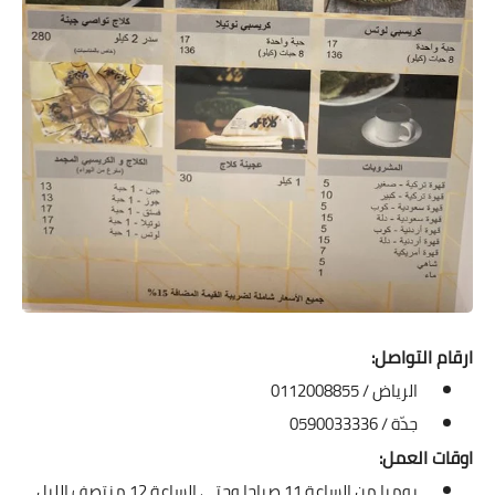
ارقام التواصل:
الرياض / 0112008855
جدّة / 0590033336
اوقات العمل:
يوميا من الساعة 11 صباحا وحتى الساعة 12 منتصف الليل