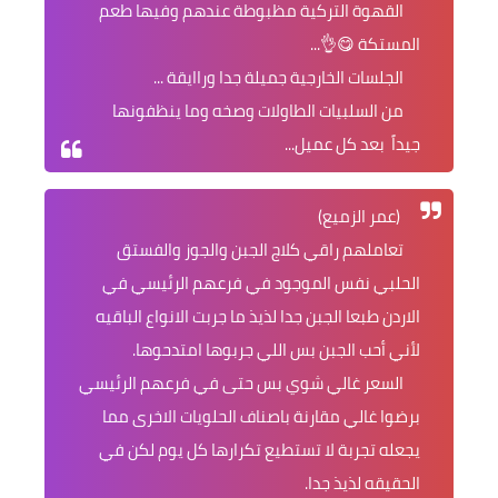
القهوة التركية مظبوطة عندهم وفيها طعم
المستكة 😋👌...
الجلسات الخارجية جميلة جدا وراايقة ...
من السلبيات الطاولات وصخه وما ينظفونها
جيداً بعد كل عميل...
(عمر الزميع)
تعاملهم راقي كلاج الجبن والجوز والفستق
الحلبي نفس الموجود في فرعهم الرئيسي في
الاردن طبعا الجبن جدا لذيذ ما جربت الانواع الباقيه
لأني أحب الجبن بس اللي جربوها امتدحوها.
السعر غالي شوي بس حتى في فرعهم الرئيسي
برضوا غالي مقارنة باصناف الحلويات الاخرى مما
يجعله تجربة لا تستطيع تكرارها كل يوم لكن في
الحقيقه لذيذ جدا.