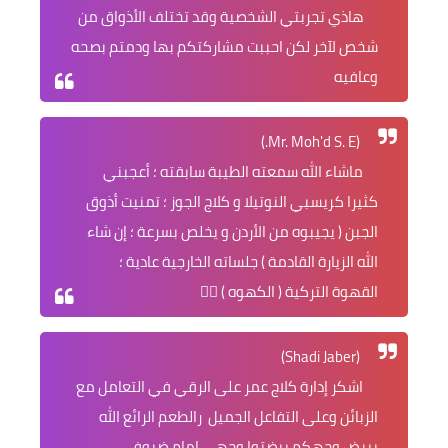
هاذي تجربتي الشخصية وقد تختلف الأذواق من
شخص لآخر لكن احببت مشاركتكم بها ودمتم بصحه
وعافيه
(Mr. Moh'd S. E.)
ماشاء الله سمعته الطيبة سابقته ؛ أعجبني
كثيرا كريسبي النوتيلا و كلاج الجوز ؛ تمنيت أذوق
الجبن ( يجيبوه من الأردن و يخلص بسرعة ؛ إن شاء
الله الزيارة القادمة ) جلساته الخارجية عادية ؛
القهوة التركية ( الكهوه ) 👌🏻
(Shadi Jaber)
اشكر إدارة كلاج عمر على الرقي في التعامل مع
الزبائن وعلى التفاعل الجميل رالطعم الرائع الله
يبيض وجهكم بيضتوا وجهي امام ضيوفي