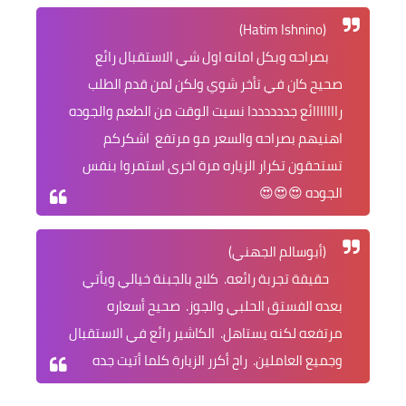
(Hatim Ishnino)
بصراحه وبكل امانه اول شي الاستقبال رائع
صحيح كان في تأخر شوي ولكن لمن قدم الطلب
رااااااائع جددددددا نسيت الوقت من الطعم والجوده
اهنيهم بصراحه والسعر مو مرتفع اشكركم
تستحقون تكرار الزياره مرة اخرى استمروا بنفس
الجوده 😍😍😍
(أبوسالم الجهني)
حقيقة تجربة رائعه. كلاج بالجبنة خيالي ويأتي
بعده الفستق الحلبي والجوز. صحيح أسعاره
مرتفعه لكنه يستاهل. الكاشير رائع في الاستقبال
وجميع العاملين. راح أكرر الزيارة كلما أتيت جده