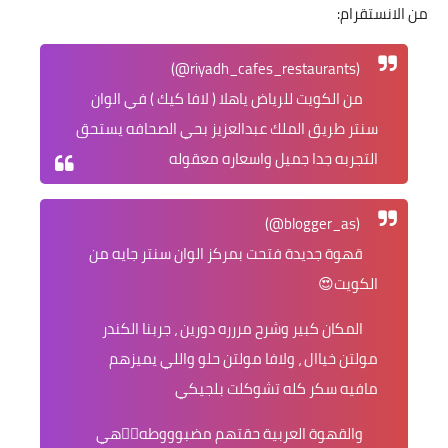
من الانستقرام:
(riyadh_cafes_restaurants@)
من الكويت للرياض ياهلا ( لافا كيك ) في الوان
سنتر طريق الملك عبدالعزيز بحي الصحافه يستحق
التجربه جدا جميل واسعاره معقوله
(blogger_as@)
قهوة جديدة فتحت بمركز الوان سنتر جايه من
الكويت😍
المكان كبير وشرح مررره دورين ، جربنا الكندر
مولتن خياال ، ولافا مولتن حلو واللي يميزهم
مافيه سكر كله تشوكلت بلجيكي
والقهوة العربية حقتهم مضبوووطه👌🏾هي