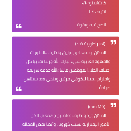
كابتشينو: ١٠/١٠
لاتيه: ١٠/١٠
انصح فيه وبقوة
(امبراطورية ضاد)
المكان روعه هادى ورايق ونظيف ..الحلويات
والقهوه العربيه شيء تبارك الله جربنا تقريبا كل
اصناف الحلا ..الموظفين ماشاءالله خدمه سريعه
واحترام ...جينا للكوفي مرتين وبنجي بعد يستاهل
صراحةً
(mm MG)
المكان جيد ونظيف وعاملين جهدهم . لاكن
الأمور الإحترازيه بسبب كورونا . وأيضا نقص العماله