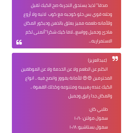
صدقا" لذيذ يستحق التجربة صح الكيك ثقيل
وحلاه قوي بس حلو كوجبه مع كوب لاتيه ولا أروع
وللأمانه طعمه مميز يعلق بالذهن وديكور المكان
هادئ وجميل وواسع...لافا كيك شكرا"أتمنى لكم
الاستمراريه...
(عبدالعزيز)
اتكلم عن الطعم ولا عن الخدمة ولا عن الموظفين
المحترمين 😍😍 للأمانة يفووز وانصح فيه .. انواع
الكيك عنده رهييبه ومتنوعه وكذلك القهوة ..
والمكان جدا رايق وجميل
طلبي كان:
سمول مولتن: ١٠/١٠
سمول بستاشيو: ١٠/٨