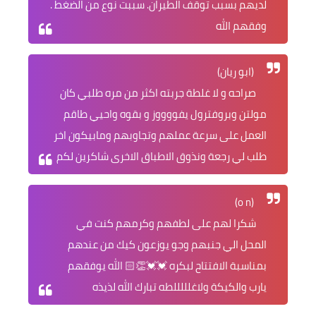
لديهم بسبب توقف الطيران. سببت نوع من الضغط .
وفقهم الله
(ابو ريان)
صراحه و لا غلطة جربته اكثر من مره طلبي كان
مولتن وبروفترول يفووووز و بقوه واحيي طاقم
العمل على سرعة عملهم وتجاوبهم ومابيكون اخر
طلب لي رجعة ونذوق الاطباق الاخرى شاكرين لكم
(o n)
شكرا لهم على لطفهم وكرمهم كنت في
المحل الي جنبهم وجو يوزعون كيك من عندهم
بمناسبة الافتتاح لبكره 💓💓👏🏻 الله يوفقهم
يارب والكيكة ولاغلللللطه تبارك الله لذيذه