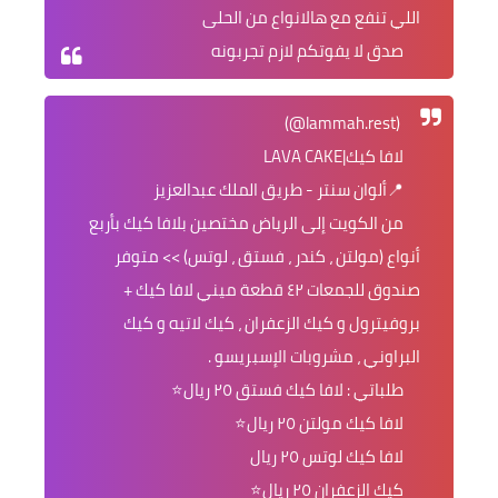
اللي تنفع مع هالانواع من الحلى
صدق لا يفوتكم لازم تجربونه
(lammah.rest@)
لافا كيك|LAVA CAKE
📍ألوان سنتر - طريق الملك عبدالعزيز
من الكويت إلى الرياض مختصين بلافا كيك بأربع
أنواع (مولتن ، كندر ، فستق ، لوتس) >> متوفر
صندوق للجمعات ٤٢ قطعة ميني لافا كيك +
بروفيترول و كيك الزعفران ، كيك لاتيه و كيك
البراوني ، مشروبات الإسبريسو .
طلباتي : لافا كيك فستق ٢٥ ريال⭐
لافا كيك مولتن ٢٥ ريال⭐
لافا كيك لوتس ٢٥ ريال
كيك الزعفران ٢٥ ريال⭐