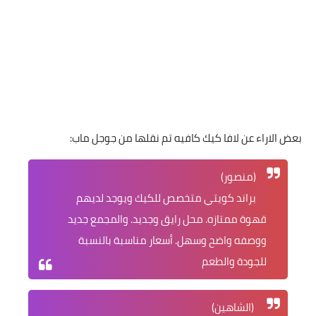
بعض الاراء عن لافا كيك كافيه تم نقلها من جوجل ماب:
(منصور)
براند كويتي متخصص للكيك ويوجد لديهم
قهوة ممتازه. محل رايق وجديد. والمجمع جديد
ووصفه واضح وسهل. أسعار مناسبة بالنسبة
للجودة والطعم
(الشاهين)