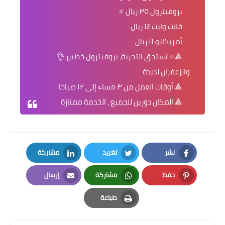
بروفيترول ٣٥ ريال ⭐
فلات وايت ١٤ ريال
أمريكانو ١١ ريال
🔺⭐ تستحق التجربة،️ بروفيترول خطيرر 👌
والزعفران لذيذة
🔺️ أوقات العمل من ٣ مساء إلى ١٢ صباحا
🔺️ المكان دورين للجميع ، الخدمة ممتازة
نشر
تغريد
مشاركة
LinkedIn
Twitter
Facebook
حفظ
مشاركة
إرسال
Email
Whatsapp
Pinterest
طباعة
Print