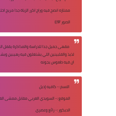
ممتازه انصح فيه وراح اكرر الزياة جدا مريح اخ
الصور 💯))
لذيذ والفلبينين اللي يشتغلون فيه رهيبين وبشو
ان فيه طعوس يجونه
الاسم :- كافيه إديل
الموقع :- السويدي الغربي مقابل ممشى الفر
الديكور :- رائع وعصري