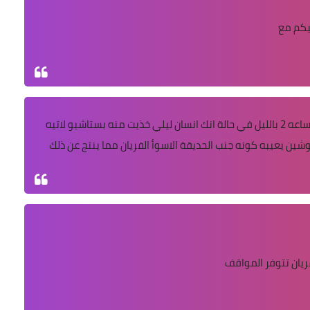
ليكم مع
مقهى جميل جدا للدراسة والمذاكرة يقفل الساعه 2 بالليل في حالة انك انسان ليلي خذيت منه بستاشيو لاتيه
شين يعيبه كونه جنب الحديقة الاسوأ الفريان مما ينتج عن ذلك
يان تتوفر المواقف