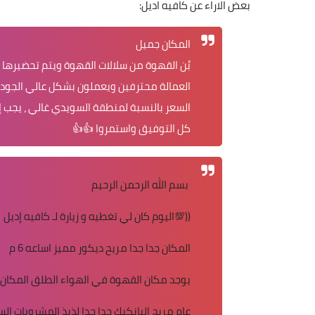
بعض الاراء عن كافيه اديل:
المكان جميل
بُن القهوة من سلالات القهوة ويتم تحضيره
العمالة محترفين ويعملون بشكل عالي الجود
السعر بالنسبة لمنطقة السويدي غالي ، يجب 
كل التوفيق واستمروا 👍👍
بسم الله الرحمن الرحيم
((💯اليوم كان لي تغطيه و زيارة لـ كافيه إديل
المكان جدا جدا مريح ديكور مميز اساعه 6 م
يوجد مكان القهوة في الهواء الطلق المكان
عام مريح البانكيك جدا جدا لذيذ المشروبات ال