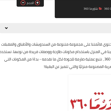
الحجم
3
شاورما 360
ري والدجاج. تحتوي قائمتنا على مجموعة متنوعة من السندويشات والأطباق والمقبلات
لدينا في المنزل باستخدام مكونات طازجة ووصفات فريدة من نوعها. نستخدم
أجهزة تقطيع متطورة لإضافة بُعد رائع لأطباقنا في شاورما 360 ، نتبع عملية صارمة للجودة لكل ما نقدمه - بدءًا من المكونات التي
ة المصنوعة منزليًا والتي تتميز عن البقية!