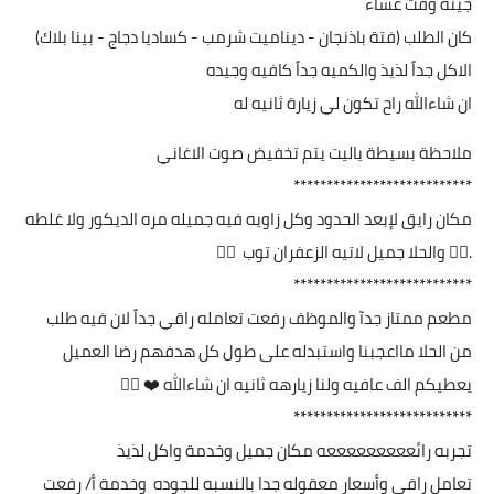
جيته وقت عشاء
كان الطلب (فتة باذنجان - ديناميت شرمب - كساديا دجاج - بينا بلاك)
الاكل جداً لذيذ والكميه جداً كافيه وجيده
ان شاءالله راح تكون لي زيارة ثانيه له
ملاحظة بسيطة ياليت يتم تخفيض صوت الاغاني
***************************
مكان رايق لإبعد الحدود وكل زاويه فيه جميله مره الديكور ولا غلطه
.👍🏼 والحلا جميل لاتيه الزعفران توب 👍🏼
***************************
مطعم ممتاز جدآ والموظف رفعت تعامله راقي جداً لان فيه طلب
من الحلا مااعجبنا واستبدله على طول كل هدفهم رضا العميل
يعطيكم الف عافيه ولنا زيارهه ثانيه ان شاءالله ❤️‫ ‬👍🏽
***************************
تجربه رائعععععععععه مكان جميل وخدمة واكل لذيذ
تعامل راقي وأسعار معقوله جدا بالنسبه للجوده وخدمة أ/ رفعت