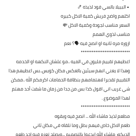
• البييلا بالسي فود لذيذه 🍤
اكلهم واضح فريش كمية الاكل كبيره
السعر مناسب لجودة وكمية الاكل 💸
مناسب لذوي الهمم
ازوره مره ثانيه او انصح فيه 🗣؟ نعم
***************************
اعطيهم تقييم مليون في الميه ..مو علشان النكهه او الخدمه
وهذا لا يعني انهم سيئين بالعكس مكان كويس..بس اعطيهم هذا
التقييم تقديرا لاهتمامهم بنظافة الحمامات اكرمكم الله ..ممكن
شي غريب اني اقول كذا بس من جدا من زمان ما شفت أحد مهتم
لهذا الموضوع .
***************************
مطعم لذيذ ماشاء الله ... انصح فيه وبقوه
طعم الاكل خاص فيهم بطل وما تلقاه في مكان ثاني
الديكور ماشاء الله ابدعوا بالتصميم ...ويصلح تعزم فيه احد طعم