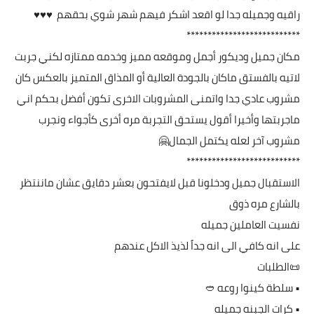
راقيه وجميله جدا لو اقعد اشكر فيهم شهر شوي بحقهم ♥️♥️♥️
***************************
مكان جميل وديكور أجمل وموقعه مميز وخدمه ممتازه لكني جربت
لاتيه بالفستق ماكان بالجودة العالية أو المذاق المتميز بالعكس كان
مشروب عادي جدا واتمنى المشروبات الاخرى تكون أفضل بحكم اني
ماجربتها وأخيرا أقول يستحق التجربة مره أخرى كأجواء ونجرب
مشروب آخر لعله يكتمل الجمال🤗
***************************
الاستقبال جميل ودخلونا قبل لايفتحون بعشر دقايق عشان ماننتظر
بالشارع مره ذوق
نفسيت العاملين جميله
على انه كافي الى انه جداً لذيذ الاكل عندهم
📜الطلبات
• سلطة كينوا روعه 🥙
• كرات الجبنه جميله