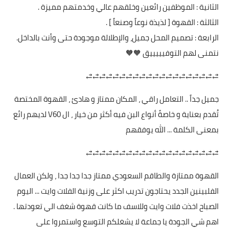
الثانية : الموظفين رائعين وخلقهم عالي وخدمتهم مميزة .
الثالثة : القهوة [ لذيذة نوعاً وصنعاً ] .
الرابعة : تصميم المحل جميل، والإطلالة موجودة حتى وأنت بالداخل.
نتمنى لهم التوفيييييق 🧡🧡
⥄⥄⥄⥄⥄⥄⥄⥄⥄⥄⥄⥄⥄⥄⥄⥄⥄⥄⥄⥄
جميل جداً .. التعامل راقي ، المكان ممتاز و هادئ ، القهوة المختصة
تُقدم بعناية و خاصةً أنواع البن فيه أكثر من خيار ، ال V60 لديهم رائع
بمعنى الكلمة ... الله يوفقهم
⥄⥄⥄⥄⥄⥄⥄⥄⥄⥄⥄⥄⥄⥄⥄⥄⥄⥄⥄⥄
القهوة ممتازة والطاقم السعودي ممتاز جدا جدا جدا ، ولكن العمال
الفلبينين الجدد يحتاجون تدريب اكثر على وزنية الفلات وايت ... اليوم
الصباح اخذت فلات وايت وللاسف ما كانت قهوة شغف الي تعودتها .
اهم شي الجودة يا جماعة لا يشغلكم التوسع واستمروا على