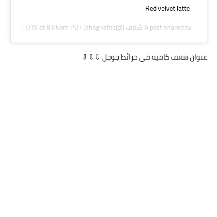
Red velvet latte
A post shared by
شغف
(@shaghafsa) on
Aug 6, 2019 at 8:06am PDT
عنوان شغف كافيه في خرائط جوجل ⇩⇩⇩