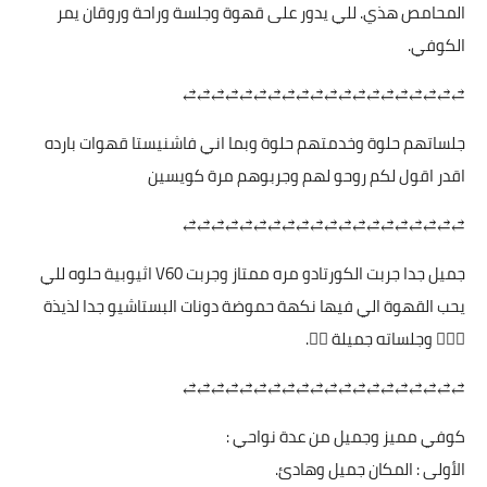
المحامص هذي. للي يدور على قهوة وجلسة وراحة وروقان يمر
الكوفي.
⥄⥄⥄⥄⥄⥄⥄⥄⥄⥄⥄⥄⥄⥄⥄⥄⥄⥄⥄⥄
جلساتهم حلوة وخدمتهم حلوة وبما اني فاشنيستا قهوات بارده
اقدر اقول لكم روحو لهم وجربوهم مرة كويسين
⥄⥄⥄⥄⥄⥄⥄⥄⥄⥄⥄⥄⥄⥄⥄⥄⥄⥄⥄⥄
جميل جدا جربت الكورتادو مره ممتاز وجربت V60 اثيوبية حلوه للي
يحب القهوة الي فيها نكهة حموضة دونات البستاشيو جدا لذيذة
👌🏻🤤 وجلساته جميلة 👍🏻.
⥄⥄⥄⥄⥄⥄⥄⥄⥄⥄⥄⥄⥄⥄⥄⥄⥄⥄⥄⥄
كوفي مميز وجميل من عدة نواحي :
الأولى : المكان جميل وهادئ.