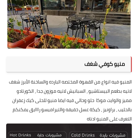
منيو كوفي شغف
المنيو فيه انواع من القهوة المختصه البارده والساخنة الأبرز شغف
لاتيه بطعم البيستاشيو ، السبانيش لاتيه موزون جدا ، الكورتادو
مميز والوايت موكا حلو وحالي فيه ايضا منيو للحلى كيك زعفران
بالحليب ، براونيز ، كيكة عسل خفيفه والتيراميسو رااايق يمكنكم
التعرف على المنيو ادناه