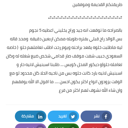
طريقتكم القديمة وموفقين
⥄⥄⥄⥄⥄⥄⥄⥄⥄⥄⥄⥄⥄⥄⥄⥄⥄⥄⥄⥄
بالصراحه ما توقعت انه جيد وراح يخليني اعطيه 5 نجوم
بس الوالد راح قبلي بفتره طويله ممكن اربعين دقيقه ومحد قاله
ليه ماطلبت خلوه يقعد براحته ويوم رحت اطلب تعاملهم حلو ( خاصه
السعودي حبيب شفت موقف صار قدامي شخص ضيع شغله له وكان
تعامله حلو)و ديكور المحل كويس .... طلبنا اسبنيش لاتيه حار و
اسبنيش لاتيه بارد كانت حلوه بس من ناحيه الحلا كان محدود لو مع
الوقت يزودون انواع اكثر يكون احسن ..... ما اقول الا الله يوفقهم
وان شاء الله نشوف لهم اكثر من فرع
نشر
تغريد
مشاركة
LinkedIn
Twitter
Facebook