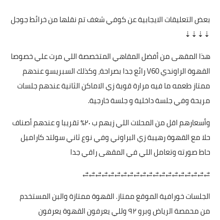
بعض التعليقات الايجابية عن كوفي شغف تم نقلها من خرائط جوجل
⇣⇣⇣⇣
‏هذا المقهى من أفضل المقاهي المتخصصة اللي مرت علي خصوصا
القهوة الراوندي V60 رائع جدا بصراحة، وكذلك السبريسو عندهم
ممتاز طعمه ما فيه مرارة قوية زي الاماكن الثانية عندهم جلسات
مريحة وفي جلسة داخلية و جلسة ‏خارجية.
‏وأسعارهم اقل من المحلات اللي زيهم ب ٢٠٪؜ تقريبا و عندهم أصناف
حلا مع القهوة رهيبة زي البراوني وفي نوع ثاني سولتد كاراميل
حاط صورته وتعامل اللي في المقهى راقي جدا
⥄⥄⥄⥄⥄⥄⥄⥄⥄⥄⥄⥄⥄⥄⥄⥄⥄⥄⥄⥄
الجلسات خورافية الموقع ممتاز. القهوة ممتازة والبن المستخدم
من محمصة الرياض وبرو ٩٢ وللي يعرفون القهوة يعرفون