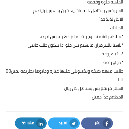
الجلسه حلوه وفخمه
السيرفس يستاهل ١٠ نجمات يعرفون يدلعون زباينهم
الاكل لذيذ جداً
الطلبات
* سلطه بالشمندر وجبنة الماعز صغيره بس لذيذه
*باستا بالبيرمزان مايشبع بس حلو اذا بيكون طلب جانبي
*ستيك روعه
* دجاج روعه
طلبت منهم كيكه ويكتبونلي عليها عباره وجابوها بطريقه تجنن👍🏻
👍🏻
السعر مرتفع بس يستاهل كل ريال
المطعم جداً جميل
نشر
تغريد
مشاركة