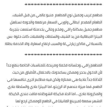
⇺⇻⇺⇻⇺⇻⇺⇻⇺⇻⇺⇻⇺⇻⇺⇻⇺⇻⇺⇻⇺⇻⇺⇻⇺
مطعم غريب وجميل نوع المطعم منيو عالمي من قبل الشيف.
الطعام المقدم ايطالي واوربي الاسعار مرتفعة والجودة تستاهل
مطعم جميل بمكانة راقي وفخم وغالي بخدمتة استمعت بتجربة
البيتزا الايطالية من يد الشيف والسلطات والمقبلات كانت حلوة بس
بالنسبة لي مااكرر زيارتي لة والسبب ارتفاع اسعارة. والا الخدمة بطلة
⇺⇻⇺⇻⇺⇻⇺⇻⇺⇻⇺⇻⇺⇻⇺⇻⇺⇻⇺⇻⇺⇻⇺⇻⇺
المطعم راقي..وجلساته فخمة ومريحة..للمناسبات الخاصة ينفع جداً
لأن الدخول بحجز وممكن يساعدونك بالاحتفال..الأطباق من حيث
اللذاذة جداً عادية هي ممتازة ولكن فيه مطاعم اخرى تنافسها في
الطعم..فما ميزة عندهم الا الرزيتو..اما البيتزا عادي والسلطة عادي
والمكرونة عادي ...اما الحلا فكيكة الشوكلاته فاقت عندي الكيكة
الاشهر سمعة (ميرينغ الفانيلا) في الطعم ((وممكن ارجع لها