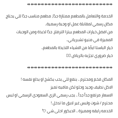
⇺⇻⇺⇻⇺⇻⇺⇻⇺⇻⇺⇻⇺⇻⇺⇻⇺⇻⇺⇻⇺⇻⇺⇻⇺
الخدمة والتعامل بالمطعم ممتازة جدًا، مطعم مناسب جدًا للي يحتاج
مكان رسمي لمقابلة عمل او وجبة رسمية..
من افضل خيارات المطعم بيتزا الترفلز، جدًا لذيذة ومن الوجبات
المميزة في منيو تشبرياني..
خيار الباستا ايضًا من الاشياء اللذيذة بالمطعم..
خيار ضروري تجرّبه بالرياض 👍🏻
⇺⇻⇺⇻⇺⇻⇺⇻⇺⇻⇺⇻⇺⇻⇺⇻⇺⇻⇺⇻⇺⇻⇺⇻⇺
المكان فخم ومحترم .. ينفع للي يحب يكشخ او يدلع نفسه !
الاكل نطيف وجيد وحلو لكن مافيه تميز
الاسعار مرتفع جداً جداً .. يجب رسمي الزي السعودي الرسمي او لبس
محترم / شوت ولبس غير لايق ما تدخل !
الخدمه رايقه ومميزة .. الديكور احلى شي 💘