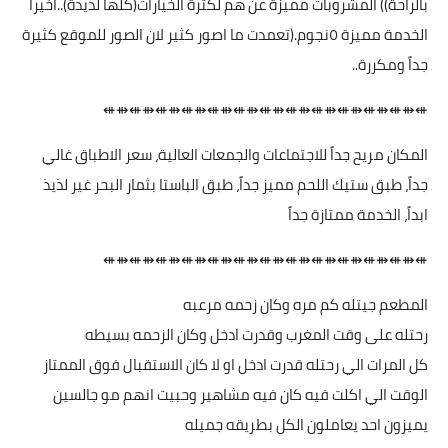
بالراحة)) المشروبات مميزة عن هم لكثرة الخيارات(كلها لذيذة)..اخيراً
الخدمة مميزة ٥نجوم.(تعمدت ما اصور كثير لان الصور للموقع كثيرة
جداً ومكررة..
⇺⇻⇺⇻⇺⇻⇺⇻⇺⇻⇺⇻⇺⇻⇺⇻⇺⇻⇺⇻⇺⇻⇺⇻⇺
المكان مريح جداً للاجتماعات والجمعات العالية، سعر الاطباق غالي
جداً، طبق ستيك اللحم مميز جداً، طبق الباستا بثمار البحر غير لذيذ
ابداً، الخدمة ممتازة جداً
⇺⇻⇺⇻⇺⇻⇺⇻⇺⇻⇺⇻⇺⇻⇺⇻⇺⇻⇺⇻⇺⇻⇺⇻⇺
المطعم جيتله كم مره وكان زحمه مرعبه
رحتله على وقت المغرب وقدرت ادخل وكان الزحمه بسيطه
كل المرات الي رحتله قدرت ادخل او لا كان الاستقبال فوق الممتاز
الوقت الي اكلت فيه كان فيه مشاهير وحبيت انهم مو جالسين
يميزون احد يعاملون الكل بطريقه جميله