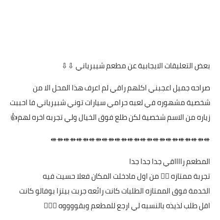
بعض التعليقات الايجابية عن مطعم شيبرياني ⇩⇩
صراحه جميل اعجبني اكلهم راقي لم اعرف هذا المحل الا من
شخصية مشهوره في لعبه حرامي سيارات توني شبيرياني فا احببت
زياره من الاسم شخصية لكن طلع فوق الخيال ولي تجربه اخره لهم👍
⇺⇻⇺⇻⇺⇻⇺⇻⇺⇻⇺⇻⇺⇻⇺⇻⇺⇻⇺⇻⇺⇻⇺⇻⇺
المطعم رااااقي جدا جدا جدا
تجربة ممتازه 👌🏻 من اول مادخلت المكان فعلا حسيت فيه
الخدمة فوق الممتازه الطلبات كانت رائعه جربت بيتزا بوفالو كانت
اقل طلب لذيذه بالنسبه لي ارجع للمطعم وبقووووه 👌🏻😋