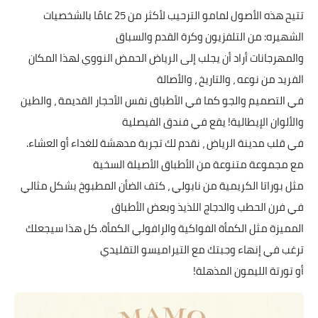
تتيح هذه الأصول لمامو الترحيب لأكثر من 25 عامًا بالشخصيات
الشهيره: من التلفزيون وكرة القدم والسباق
والمهرجانات أراد أن يجلب إلى الرياض الحمض النووي لهذا المكان
الفريد من نوعه ، والتاريخ ، والأصالة
في التصميم والجو كما في الأطباق نفس الأحجار القديمة ، والطين
والألوان الإيطالية! يقع في فندق الفيصلية
في قلب مدينة الرياض ، نقدم لك تجربة مدهشة للغداء أو العشاء.
مع مجموعة متنوعة من الأطباق الأصيلة السخية
مثل بوراتا الكريمية من نابولي ، كتف الضأن المطبوخ بشكل مثالي
في فرن الحطب والدجاج اللذيذ وبعض الأطباق
المميزة مثل الكمأة الفواكية والرافولي الكمأة. كل هذا سيجعلك
ترغب في إنهاء وجبتك مع التيراميسو التقليدي
أو تورتة الليمون المذهلة!