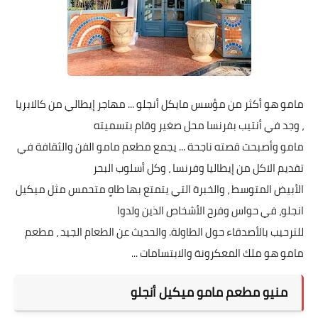
مامو هو أكثر من مؤسس مايكل أنجلو ... مهاجر إيطالي من كالابريا
، وجد في أنتيب بفرنسا محل صغير وقام بتسميته
مامو وأصبحت قصته ناجحة ... يجمع مطعم مامو الفن والثقافة في
تقديم الاكل من إيطاليا وفرنسا ، وكل أسلوب البحر
الأبيض المتوسط ، والخبرة التي يتمتع بها طاهٍ متحمس مثل ميكيل
انجلو، في حواس وفرح الأشخاص الذين ولدوا
للترحيب بالأصدقاء حول الطاولة. والحديث عن الطعام الجيد ، مطعم
مامو هو ملك المعكرونة والابتسامات ...
منيو مطعم مامو ميكيل أنجلو