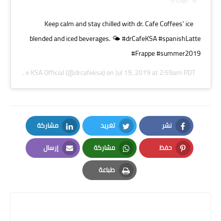
Keep calm and stay chilled with dr. Cafe Coffees’ ice
blended and iced beverages. 🌤 #drCafeKSA #spanishLatte
#Frappe #summer2019
dr. Café Coffee KSA Official
(@drcafeksa) on
Jul 19, 2019 at 2:59am PDT
نشر
تغريد
مشاركة
LinkedIn
Twitter
Facebook
حفظ
مشاركة
إرسال
Email
Whatsapp
Pinterest
طباعة
Print