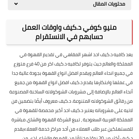
محتويات المقال
منيو كوفي د.كيف واوقات العمل
حسابهم في الانستقرام
يعد كافيه د.كيف احد اشهر المقاهي في تقديم القهوة في
المملكة والعالم حيث يتوفر لكافيه د.كيف اكر من 40 فرع متوزع
في جميع انحاء العالم ويقدم افضل انواع القهوة بجودة عالية جدا
في عملها وابتكارها يقدم د.كيف افضل انواع القهوة من جميع
أنحاء العالم بالإضافة إلى مشروبات الشوكولاته الساخنة المصنوعة
من رقائق الشوكولاته المتنوعة. د.كيف معروف أيضًا بتضمين فن
لاتيه على مشروباته يعتبر د.كيف احد أكبر محمصة للقهوة في
المملكة العربية السعودية ، تبيع الشركة القهوة والشاي مباشرة
للمستهلكين عبر طلب العملاء من أحد مراكز خدمة العملاءيقدم
د.كيف أكثر من 20 نوعًا مختلفًا من القهوة والشاي لذى من