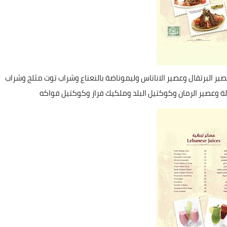
ير البرتقال وعصير الاناناس وليموناضة بالنعناع وشراب توت مثلج وشراب
لة وعصير الرمان وكوكتيل البلد وملكيك فراز وكوكتيل فواكه