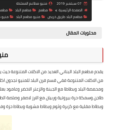
07 سبتمبر 2019
منيو مطاعم المملكة
الصفحة الرئيسية
مطعم
مطعم البلد
مطعم ا
مطعم البلد طريق خريص
منيو مطعم البلد
منيو م
محتويات المقال
مني
يقدم مطعم البلد البناني العديد من الاكلات المتنوعة حيث ي
من الاكلات المتنوعة ففي قسم فرن البلد للمنيو تجدون اكل
ومحمصة البلد وبطاطا مع الجبنة والزعتر الاخضر وعامود
طاجن وسمكة حرة بيروتية وربيان مع الارز لاصفر وصلصة الطم
وبطاط مقلية مع كزبرة وثوم وبطاط مشوية وبطاط حزة وفول