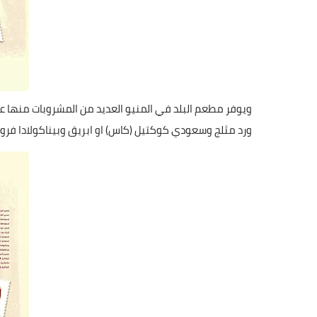
ويوفر مطعم البلد في المنيو العديد من المشروبات منها عص
ورد مثلج وسعودي كوكتيل (كاس) او ابريق وبيناكولادا فرو