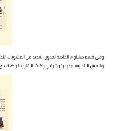
وفي قسم مشاوي الخاصة تجدون العديد من المشويات اللذيذة
وشمس البلد وسلايدر برغر شرقي وكبة بالشاورما وكعك مع ال