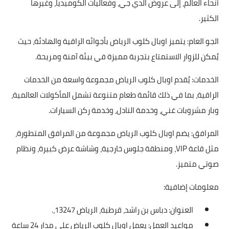
أنحاء العالم، إلى عروض الدي جي، وفعاليات الكوميديا، وغيرها
الكثير.
الجو العام: يتميز اوبال كلوب الرياض بأجوائه الراقية والهادئة، حيث
يُمكن للزوار الاستمتاع بتجربة مميزة في بيئة آمنة ومريحة.
الخدمات: يُقدم اوبال كلوب الرياض مجموعة واسعة من الخدمات
الراقية، بما في ذلك قائمة طعام متنوعة تشمل المأكولات العالمية،
وبار مشروبات غني، وخدمة النادل، وخدمة ركن السيارات.
المرافق: يضم اوبال كلوب الرياض مجموعة من المرافق المتطورة،
مثل قاعة VIP، ومنطقة جلوس خارجية، وشاشة عرض كبيرة، ونظام
صوتي متميز.
معلومات إضافية:
العنوان: دباس بن راشد، قرطبة، الرياض 13247،.
مواعيد العمل: يعمل اوبال كلوب الرياض على مدار 24 ساعة