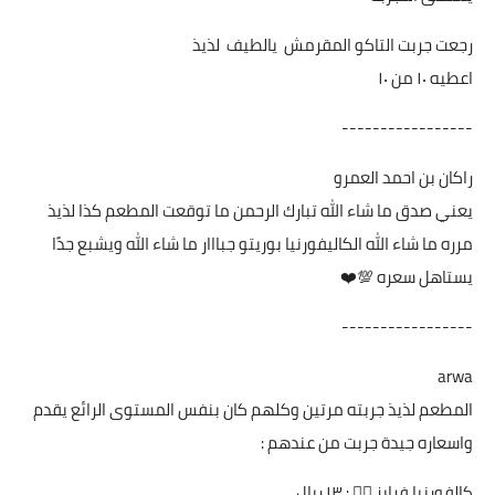
رجعت جربت التاكو المقرمش يالطيف لذيذ
اعطيه ١٠ من ١٠
-----------------
راكان بن احمد العمرو
يعني صدق ما شاء الله تبارك الرحمن ما توقعت المطعم كذا لذيذ
مرره ما شاء الله الكاليفورنيا بوريتو جبااار ما شاء الله ويشبع جدًا
يستاهل سعره 💯❤️
-----------------
arwa
المطعم لذيذ جربته مرتين وكلهم كان بنفس المستوى الرائع يقدم
واسعاره جيدة جربت من عندهم :
كالفورنيا فرايز 👍🏻 : ١٣ ريال