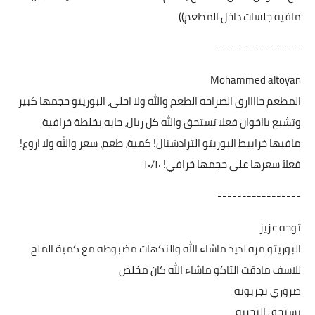
مافيه جلسات داخل المطعم))
-----------------
Mohammed altoyan
المطعم خاااارق الصراحة الطعم والله ولا احلى، البوريتو حجمها كبير
وتشبع يااخوان فعلا تستحق والله كل ريال، جايه بخلطة خرافية
مافيها خرابيط البوريتو الترادشنال! كمية، طعم، سعر والله ولا اروع!
فعلاً سعرها على حجمها خرافي! ١٠/١٠
-----------------
توحه عزيز
البوريتو مره لذيذ ماشاء الله والنكهات مضبوطه مع كمية الملح
للاسف ماذقت التاكو ماشاء الله كان مخلص
ضروري تجربونه
يستحق التجربه