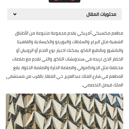
محتويات المقال
مطعم مكسيكي أمريكي يقدم مجموعة متنوعة من الأطباق
الشهية مثل البرغر والسلطات والبوريتو والكيساديلا والفاهيتا
والناتشوز وبالطبع التاكو. يمكنك اختيار نوع اللحم أو الروبيان أو
الخضار الذي تريده في سندويشات التاكو، والتي تقدم مع صلصات
مختلفة مثل الجواكامولي والصلصة الحارة والصلصة الحلوة. يقع
المطعم في شارع الملك عبدالعزيز، حي الملقا، بالقرب من مستشفى
الملك فيصل التخصصي..