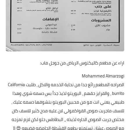
اراء عن مطعم كاليكتوس الرياض من جوجل ماب:
Mohammed Almarzogi
الصراحه المطعم رائع جدا من نحاية الخدمه والاكل ، طلبت California
burrito ، والفرايز حقهم ، البوريتو لذيذ جداً بس دسمه شوي وهذا
طبيعي يعني انت مو من محبين البوريتو بتشوفها دسمه عليك ،
للاسف ماجربت صوص القواكمولي لان عليه مدح كثير للاسف كان
مخلص جربت الصوص الحاره لذيذه ،، البطاطس حلو لكن لازم تمزجه
مع الصوص عشان تستمتع بطعم القشطة الحامضه فضيعه 😍 ((