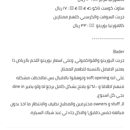
ساوث كوست تاكو 🌮👍🏻👍🏻 : ١٧ ريال
جربت السوفت والكرسبي كلهم ممتازين
كالفورنيا بوريتو 👍🏻 : ٣٣ ريال
----------------
Bader
جربت البوريتو والقواكمولي، وعلى اسعار بوريتو اللحم بالرياض ذا
يعتبر الافضل بالنسبه للطعم الممتاز.
على انه soft opening وتوهقوا بالاقبال بس مالاحظت مشكله
منهم اطلاقا و ١٠٠٪؜ لو يفتح بشكل كامل برجع له ولو يصير dine in
بجي كل اسبوع.
الـ stuff و owners محترمين والمطبخ نظيف والانتظار ما اخذ بدون
مبالغه خمس دقايق! والاكل جاء لي عند شباك السياره.