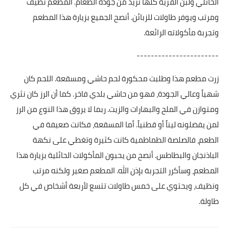
الحائلي ولبن القرية كلها تزيد من جودة الطعام. المطعم نظيف
ومرتب ويوفر طاولات للزبائن. أنصح الجميع بزيارة هذا المطعم
وتجربة مأكولاته الرائعة.
-----------------------
زرت مطعم هذا وطلبت محكورة لحم حاشي ومسقعة. اللحم كان
شهياً وعالي الجودة، فهو من حاشي بلدي فاخر. كما أن الرز كان نثري
ومتوازن في الملح والبهارات والزيت. ربما لا يروق هذا النوع من الرز
لمن يفضلونه ليناً أو قطنياً. أما المسقعة، فكانت ضعيفة في
الطعم، فالصلصة الطماطمية كانت كثيرة وتغطي على نكهة
الباذنجان والبطاطس. أنصح من يحبون المأكولات الحائلية بزيارة هذا
المطعم، وسأكرر التجربة بإذن الله. المطعم صغير ولكنه مرتب
ونظيف، ويحتوي على خمس طاولات تتسع لأربعة أشخاص في كل
طاولة.