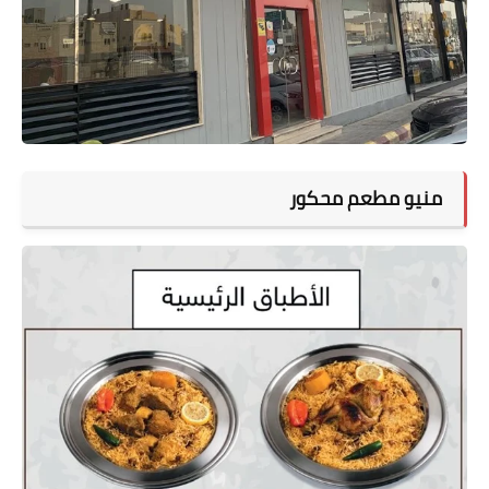
منيو مطعم محكور