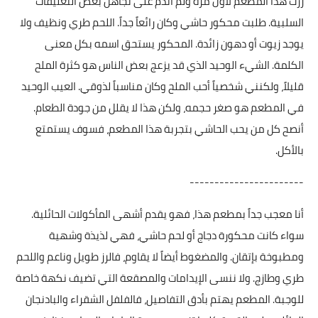
زرت هذا المطعم لأول مرة ولم أندم على تجاهل بعض التعليقات
السلبية. طلبت محكور حاشي وكان رائعاً جداً. اللحم طري ونظيف ولا
يوجد زيوت أو دهون زائدة. المحكور يستحق اسمه بكل معنى
الكلمة. الشيء الوحيد الذي قد يزعج بعض الناس هو كثرة الملح
قليلاً، ولكنني شخصياً أحب الملح وكان مناسباً لذوقي. العيب الوحيد
في المطعم هو صغر حجمه، ولكن هذا لا يقلل من جودة الطعام.
أنصح كل من يحب الحاشي بتجربة هذا المطعم، فسوف يستمتع
بالأكل.
-----------------------
أنا معجب جداً بمطعم هذا، فهو يقدم أشهى المأكولات الحائلية.
سواء كانت محكورة دجاج أو لحم حاشي، فهي لذيذة وشهية
ومطبوخة بإتقان. والمضغوط أيضاً لا يقاوم، فالرز طويل وناعم واللحم
طري وطازج. ولا ننسى الإيدامات والمصقعة التي تضيف نكهة خاصة
للوجبة. المطعم يهتم بأدق التفاصيل، فالفلفل الشقراء والبادنجان