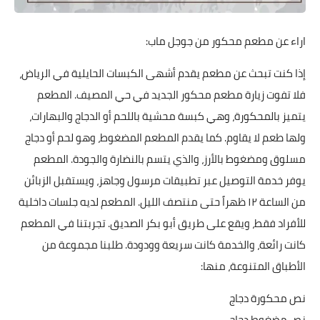
اراء عن مطعم محكور من جوجل ماب:
إذا كنت تبحث عن مطعم يقدم أشهى الكبسات الحايلية في الرياض،
فلا تفوت زيارة مطعم محكور الجديد في حي المصيف. المطعم
يتميز بالمحكورة، وهي كبسة محشية باللحم أو الدجاج والبهارات،
ولها طعم لا يقاوم. كما يقدم المطعم المضغوط، وهو لحم أو دجاج
مسلوق ومضغوط بالأرز، والذي يتسم بالنضارة والجودة. المطعم
يوفر خدمة التوصيل عبر تطبيقات مرسول وجاهز، ويستقبل الزبائن
من الساعة ١٢ ظهراً حتى منتصف الليل. المطعم لديه جلسات داخلية
للأفراد فقط، ويقع على طريق أبو بكر الصديق. تجربتنا في المطعم
كانت رائعة، والخدمة كانت سريعة وودودة. طلبنا مجموعة من
الأطباق المتنوعة، منها:
نص محكورة دجاج
نص مضغوط دجاج