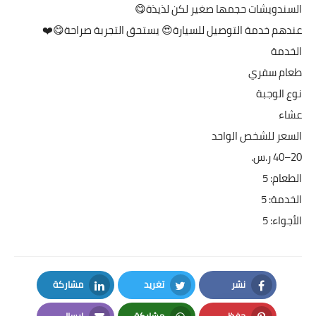
السندويشات حجمها صغير لكن لذيذة😋
عندهم خدمة التوصيل للسيارة😍 يستحق التجربة صراحة😋❤️
الخدمة
طعام سفري
نوع الوجبة
عشاء
السعر للشخص الواحد
الطعام: 5
الخدمة: 5
الأجواء: 5
نشر
تغريد
مشاركة
LinkedIn
Twitter
Facebook
حفظ
مشاركة
إرسال