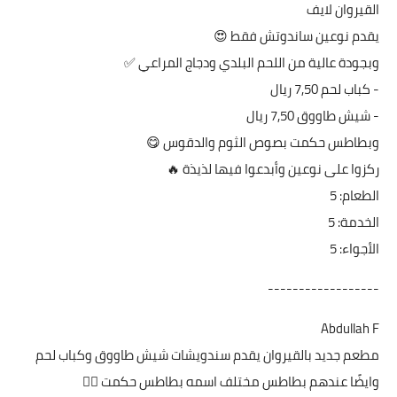
القيروان لايف
يقدم نوعين ساندوتش فقط 😍
‏وبجودة عالية من اللحم البلدي ودجاج المراعي ✅
‏- كباب لحم 7,50 ريال
‏- شيش طاووق 7,50 ريال
‏وبطاطس حكمت بصوص الثوم والدقوس 😋
‏ركزوا على نوعين وأبدعوا فيها لذيذة 🔥
الطعام: 5
الخدمة: 5
الأجواء: 5
------------------
Abdullah F
مطعم جديد بالقيروان يقدم سندويشات شيش طاووق وكباب لحم
وايضًا عندهم بطاطس مختلف اسمه بطاطس حكمت 👍🏻