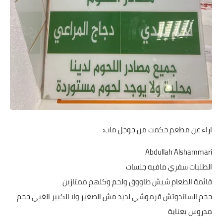
اراء عن مطعم حكمت من جوجل ماب:
Abdullah Alshammari
الطلبات سفري مافيه جلسات
قائمة الطعام شيش طاووق ولحم وكلهم ممتازين
حجم الساندوتش قرموشي لذيذ مش الصغير ولا الكبير الغبي حجم
مدروس بعناية