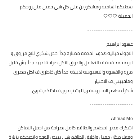
يعطيكم العافيه ومشكورين على كل شي جميل مثل روحكم
الجميلة 🤍🤍🤍
---------------------
عهود ابراهيم
الاجواء خياليه هدوء الخدمة ممتازه جداً اخص شكري للاخ مرزوق و
ابو محمد قمة ف التعامل والذوق الاكل صراحة لذييذ جداً بش قليل
مرره والقهوه والبسبوسه لذييذه جداً كان خاطري ف اكل مصري
وماخيبني ف الاختيار
شكراً مطعم المحروسة ويتليت تزىدون ف اكلكم شوي
--------------------
Ahmad Mo
اشكرك مدير المطعم والطاقم كامل بصراحة من اجمل الاماكن
وفعلا مكان جميل واخلاق الطاقم شي يبيض الوجه وانصحكم بزيارة