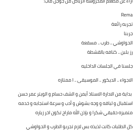
اراء عن مطعم المحروسة الرياض من جوجل ماب:
Rema
تجربه رائعة
جربنا
الحواوشي .. طرب .. مسقعة
رز بلبن .. كنافه بالقشطة
جلسنا في الجلسات الداخليه
الاجواء .. الديكور .. الموسيقى .. ا ممتازه
‏ بداية من الادارة الاستاذ أيمن و الشف حسام و الويتر عمر حسن
استقبال و لباقه و وجه بشوش و أدب و سرعة استجابه و خدمه
متميزه حقيقي شكرا و بإذن الله ماراح تكون اخر زياره
كل الطلبات كانت لذيذه بس لازم تجربو الطرب و الحواوشي