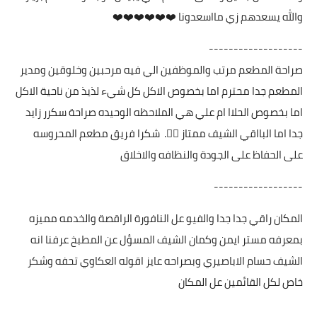
والله يسعدهم زي مااسعدونا ❤️❤️❤️❤️❤️❤️
-------------------
صراحة المطعم مرتب والموظفين الي فيه مرحبين وخلوقين ومدير
المطعم جدا محترم اما بخصوص الاكل كل شيء لذيذ من ناحية الاكل
اما بخصوص الحلاا ام علي هي الملاحظه الوحيده صراحة سكرر زايد
جدا اما البااقي الشيف ممتاز 👌🏼. شكرا فريق مطعم المحروسه
على الحفاظ على الجودة والنظافه والاخلاق
------------------
المكان راقي جدا جدا والفيو عل النافورة الراقصة والخدمه مميزه
بمعرفه مستر ايمن وكمان الشيف المسؤل عن المطبخ عرفنا انه
الشيف حسام الاباصيري وبصراحه عايز اقوله العكاوي تحفه وشكر
خاص لكل القائمين عل المكان