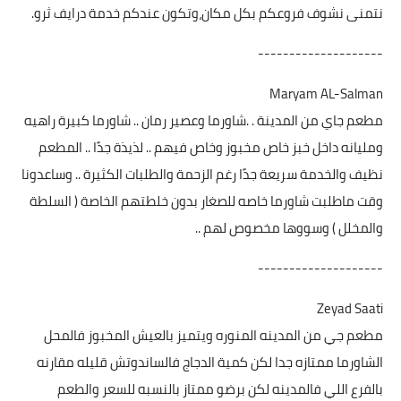
نتمنى نشوف فروعكم بكل مكان،وتكون عندكم خدمة درايف ثرو.
--------------------
Maryam AL-Salman
مطعم جاي من المدينة . .شاورما وعصير رمان .. شاورما كبيرة راهيه
ومليانه داخل خبز خاص مخبوز وخاص فيهم .. لذيذة جدًا .. المطعم
نظيف والخدمة سريعة جدًا رغم الزحمة والطلبات الكثيرة .. وساعدونا
وقت ماطلبت شاورما خاصه للصغار بدون خلطتهم الخاصة ( السلطة
والمخلل ) وسووها مخصوص لهم ..
--------------------
Zeyad Saati
مطعم جي من المدينه المنوره ويتميز بالعيش المخبوز فالمحل
الشاورما ممتازه جدا لكن كمية الدجاج فالساندوتش قليله مقارنه
بالفرع اللي فالمدينه لكن برضو ممتاز بالنسبه للسعر والطعم