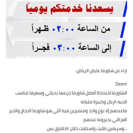
اراء عن شاورما عايض الرياض:
Deem
الشاورما لذيذذذة أفضل شاورما جربتها بحياتي وسعرها مناسب
الحبه ٨ريال وكبيرة مليانه
ماعندهم إلا نوع واحد ومتميزين فيه اللي هو شاورما الدجاج والخبز
العراقي يخبزونه عندهم
.. وسريعين طلبت واستلمت خلال ٧دقايق بس