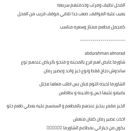
المحل نظيف ومرتب وخدمتهم سريعه
يعيب عليه المواقف، صعب جدا تلاقي موقف قريب من المحل
كمجمل مطعم ممتاز وسعره مناسب
----------------------
abdurahman almorad
شاورما عايض اهم فرع بالمدينه و فتحو بالرياض عندهم نوع
ساندوش دجاج فقط ونوع خبز واحد وعصير رمان
الشاورما لذيذه الثوم فنان بس اطلب معاها مخلل
يضيفو عليها خس و طحينه و بطاطس
الخبز مقمر ينخبز عندهم بالمطعم و السمسم عليه يعطي طعم حلو
اخذت عصير رمان كمان منعش
بكون من خياراتي بمطاعم الشاورما 👍🏻👍🏻👍🏻