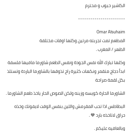
الكاشير حبوب و محترم
-----------------------
Omar Alsuhaim
المطعم تمت تجربته مرتين وكلها اوقات مختلفة
الظهر / المغرب .
وكلها تبارك الله نفس الجودة ونفس الطعم شاورما مافيها فلسفة
ابداً دجاج متقمر ونكهات كثيرة راح تذوقها بالشاورما الباردة وتستلذ
بكل لقمة صراحة
الشاورما الحارة كويسه وزينه ولكن الصوص الحار ياخذ طعم الشاورما .
البطاطس اذا تحب المقرمش واللين بنفس الوقت لايفوتك وخذه
حراق لاتاخذه بارد 💙 .
وبالعافيه عليكم .