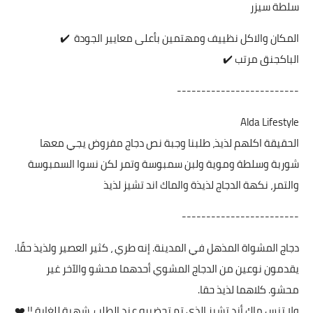
سلطة سيزر
المكان والاكل نظييف ومهتمين بأعلى معايير الجودة ✔️
الباكجنق مرتب ✔️
-------------------------
Alda Lifestyle
الحقيقة اكلهم لذيذ، طلبنا وجبة نص دجاج مفروض يجي معها
شوربة وسلطة وموية ولبن سمبوسة وتمر لكن نسوا السمبوسة
والتمر، نكهة الدجاج لذيذة والماك اند تشيز لذيذ
------------------------
دجاج المشواة المذهل في المدينة. إنه طري ، كثير العصير ولذيذ حقًا.
يقدمون نوعين من الدجاج المشوي أحدهما محشو والآخر غير
محشو. كلاهما لذيذ حقا.
ولا تنس ماك أند تشيز الذي تم تحضيره عند الطلب. شهية للغاية !! ❤️