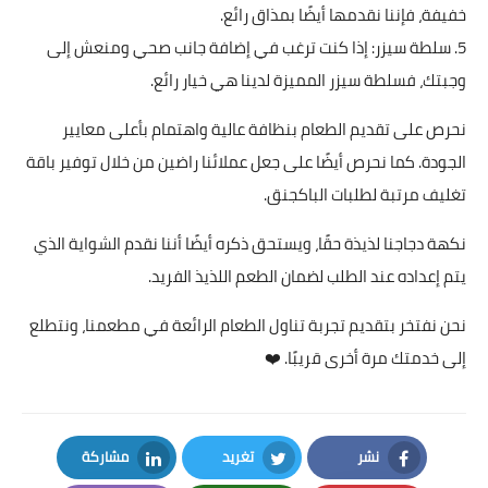
خفيفة، فإننا نقدمها أيضًا بمذاق رائع.
5. سلطة سيزر: إذا كنت ترغب في إضافة جانب صحي ومنعش إلى
وجبتك، فسلطة سيزر المميزة لدينا هي خيار رائع.
نحرص على تقديم الطعام بنظافة عالية واهتمام بأعلى معايير
الجودة. كما نحرص أيضًا على جعل عملائنا راضين من خلال توفير باقة
تغليف مرتبة لطلبات الباكجنق.
نكهة دجاجنا لذيذة حقًا، ويستحق ذكره أيضًا أننا نقدم الشواية الذي
يتم إعداده عند الطلب لضمان الطعم اللذيذ الفريد.
نحن نفتخر بتقديم تجربة تناول الطعام الرائعة في مطعمنا، ونتطلع
إلى خدمتك مرة أخرى قريبًا. ❤️
نشر
تغريد
مشاركة
LinkedIn
Twitter
Facebook