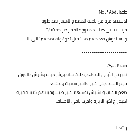
Nouf Abdulaziz
لذيييييذ مره من ناحية الطعم والأسعار بعد حلوه
جربت تبسي كباب مطبوخ عالفخار صراحه 10/10
والساندوش بعد طعم مستحيل تذوقونه بمطعم ثاني 👍🏻
----------------------
Ayat Kilani
تجربتي الأولى للمطعم طلبت ساندويش كباب وشيش طاووق
حجم السندويش كبير والخبز سميك ومشبع
طعم الكباب والشيش نفسهم كتير طيب وخبزتهم كتير مميزه
أكيد راح أكرر الزياره وأجرب باقي الأصناف
----------------------
راشد ١