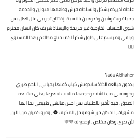
غلطة لذييذة بشكل والسلطة فرش وطعمها متوازن والخدمة
جميلة وبشوشين وخدومين بالنسبة لإفتتاح تجريبي عال العال بس
شوي الجلسات الخارجية غير مريحة والإستاذ شريف كان انسان محترم
وراقي ومبتسم على طول شكراً لكم نحتاج مطاعم بهذا المستوى
👍🏻
--------------------
Nada Aldhaher
بددون مبالغة الذذذ ساندوتش كباب ذقتها بحياتي ، اللحم طرري
وجوسسي مب ناشفه وحجمها مناسب لسعرها يعني مشبعه
الصدق ، فيه تأخير بالطلبات بس احس هالشي طبيعي بما انها
مشويات ، المكان حرر شوفو حل للمكيف 🌚 ، وفرو كميان من اللبن
لأن بدري وكان مخلص ، ارججع له 💜💜