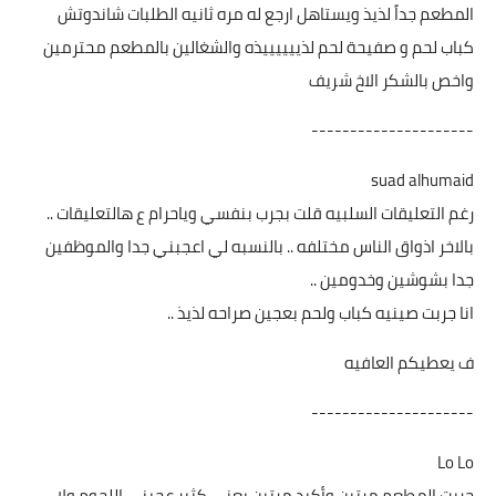
المطعم جداً لذيذ ويستاهل ارجع له مره ثانيه الطلبات شاندوتش
كباب لحم و صفيحة لحم لذييييييذه والشغالين بالمطعم محترمين
واخص بالشكر الاخ شريف
---------------------
suad alhumaid
رغم التعليقات السلبيه قلت بجرب بنفسي وياحرام ع هالتعليقات ..
بالاخر اذواق الناس مختلفه .. بالنسبه لي اعجبني جدا والموظفين
جدا بشوشين وخدومين ..
انا جربت صينيه كباب ولحم بعجين صراحه لذيذ ..
ف يعطيكم العافيه
---------------------
Lo Lo
جربت المطعم مرتين وأكيد مرتين يعني كثير عجبني اللحوم ولا