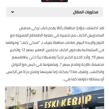
محتويات المقال
لقد اكتشفت مؤخرًا مطعمًا رائعًا يقدم كباب تركي مدهش
الساندويش الكباب يتم تخميره في صلصة الطماطم المشوية مع
الثوم والزبدة اليوم، صادفت مطعمًا يعرف بـ "اسكي كباب" وموقعه
في السليمانية.يقدمون الكباب بحجمين، الصغير بسعر 12 والكبير
بسعر 19، وأجد الحجم الكبير لذيذًا ومشبعًا جيدًا حتى بطاطسهم
مدهشة، طازجة وتقدم بسعر 7، ويضعونها في كيس مع التوابل
والكاتشب. وتعرف ماذا؟ يمكنك إما تهرسها وتفتح جزءًا من الكيس،
أو ببساطة تناولها كما هي...