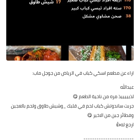
اراء عن مطعم اسكي كباب في الرياض من جوجل ماب:
عبدالله
لذيييييذ مره من ناحية الطعم 😋
جربت ساندوتش كباب لحم في قلبك _وشيش طاوق ولحم بالعجين
وفطائر جبن من الاخير 😋
ارجع له👍
-----------------------