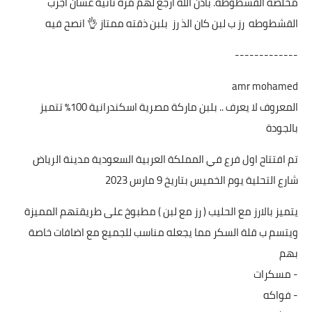
مخلصه القشطوطه. باذن الله ارجع لهم مره ثانية عشان اجرب
القشطوطه رز ب لبن كان الذ رز بلبن ذقته ممتاز 👌 انصح فيه
-------------
amr mohamed
المعروف لا يعرف .. بلبن ماركة مصرية اسكندرانية 100٪ تتميز
بالجودة
تم افتتاح اول فرع في المملكة العربية السعودية مدينة الرياض
شارع التحلية يوم الخميس بتاريخ 9 مارس 2023
يتميز بالارز مع الحليب ( رز مع لبن ) مطبوخ على طريقتهم المميزة
ويتسم ب قلة السكر مما يجعله مناسب للجميع مع اضافات خاصة
بهم
- مسكرات
- فواكه