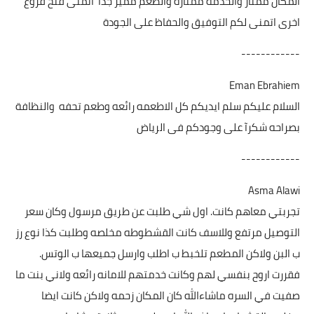
المكان ممتاز والخدمة ممتازة والطعم مميز جدا اتمنى فتح فروع
اخرى اتمنى لكم التوفيق والحفاظ على الجودة
------------
Eman Ebrahiem
السلام عليكم سلم ايديكم كل الاطعمه رائعه وطعم تحفه والنظافة
بصراحه شكرآ على وجودكم فى الرياض
------------
Asma Alawi
تجربتي معاهم كانت. اول شي طلبت عن طريق مرسول وكان سعر
التوصيل مرتفع وللاسف كانت القشطوطه مخلصه وطلبت كذا نوع رز
ب البن ولاكن المطعم تلخبط ب اطلب وارسل جميعها ب الوتس.
فقررت اروح بنفسي لهم وكانت خدمتهم للامانه رائعه ولاني بنت ما
صفيت في السره ماشاءالله كان المكان زحمه ولاكن كانت ايضا