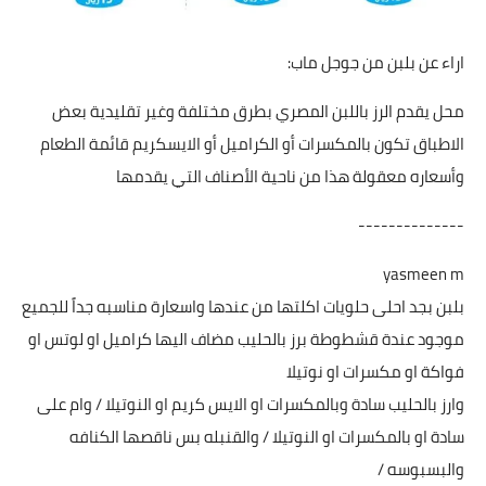
اراء عن بلبن من جوجل ماب:
محل يقدم الرز باللبن المصري بطرق مختلفة وغير تقليدية بعض
الاطباق تكون بالمكسرات أو الكراميل أو الايسكريم قائمة الطعام
وأسعاره معقولة هذا من ناحية الأصناف التي يقدمها
--------------
yasmeen m
بلبن بجد احلى حلويات اكلتها من عندها واسعارة مناسبه جداً للجميع
موجود عندة قشطوطة برز بالحليب مضاف اليها كراميل او لوتس او
فواكة او مكسرات او نوتيلا
وارز بالحليب سادة وبالمكسرات او الايس كريم او النوتيلا / وام على
سادة او بالمكسرات او النوتيلا / والقنبله بس ناقصها الكنافه
والبسبوسه /