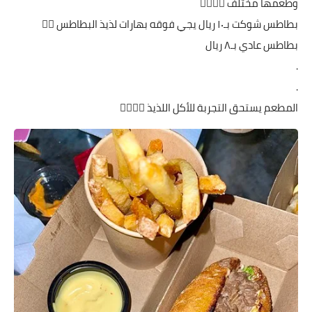
وطعمها مختلف 👌🏻👌🏻
بطاطس شوكت بـ١٠ ريال يجي فوقه بهارات لذيذ البطاطس 👌🏻
بطاطس عادي بـ٨ ريال
.
.
المطعم يستحق التجربة للأكل اللذيذ 👍🏻👍🏻