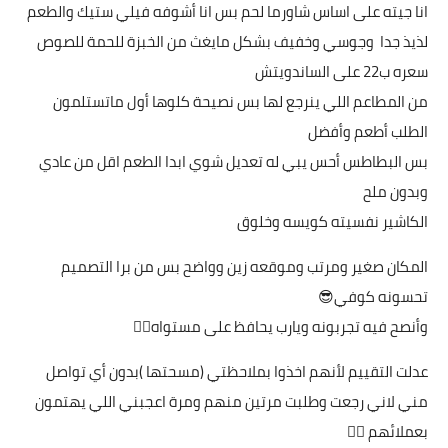
انا جيته على اساس شاورما لحم بس انا أشوفه فيلي ستيك والطعم
لذيذ جدا وجوسي وخفيف بشكل مايغث من الخبزة للحمة للصوص
سعره ب22 على الساندويتش
من المطاعم اللي ينرجع لها بس نصيحة كلوها أول ماتستلمون
الطلب أطعم وأفضل
بس البطاطس أحس يبي له تعديل شوي ابدا الطعم اقل من عادي
وبدون ملح
الكاشير نفسيته كويسه وخلوق
المكان صغير ومرتب وموقعه زين وواضح بس من برا التصميم
تحسونه كوفي😎
وأنصح فيه تجربونه ويارب يحافظ على مستواه👍🏻
عدلت التقييم لأنهم اخذوا بملاحظتي (مسحتها )بدون أي تواصل
مني لاني رجعت وطلبت مرتين منهم ومرة اعجبني اللي يهتمون
بعملائهم 👍🏻