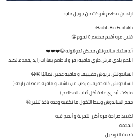
اراء عن مطعم شوكت من جوجل ماب:
Hailah Bin Funtukh:
قليل مره أقيم مطعم ٥ نجوم 🤤
ألذ ستيك ساندوتش ممكن تذوقونه 🤤❤️❤️❤️
اللحم بلدي فرش طري مافيه زفر و لا طعم بهارات زايد يقعد عالكبد.
الساندوتش بريوش خفيييف و مافيه عجين نهائيًا 🤤🤤
الساندوتش كله خفيف و رطب مب ناشف و مافيه صوصات زايده (
مايغث أبد زي عادة أكل أغلب المطاعم )
حجم الساندوش وسط الأكول ما تكفيه وحده ياخذ ثنتين😬
لذيييذ صراحة مره أكرر التجربة و أنصح فيه
الخدمة
خدمة التوصيل