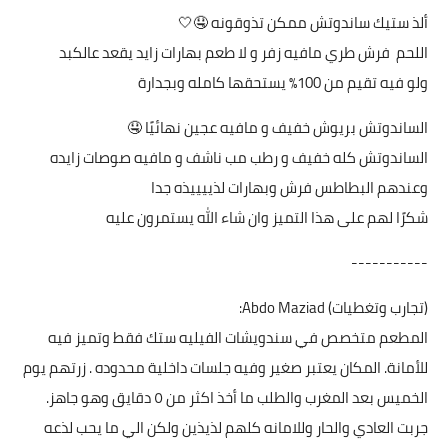
ألذ ستيك ساندوتش ممكن تذوقونه 🤤🤍
اللحم فرش طري مافيه زفر و لا طعم بهارات زايد يقعد عالكبد
ولو فيه تقيم من 100٪ يستحقها كامله وبجدارة
الساندوتش بريوش خفيف و مافيه عجين نهائيًا 🤤
الساندوتش كله خفيف و رطب مب ناشف و مافيه صوصات زايده
وعندهم البطاطس فرش وبهارات لذييييذه جدا
شكرًا لهم على هذا التميز وان شاء الله يستمرون عليه
-----------
‪Abdo Maziad (‫تجارب وتغطيات‬‎)‬‏:
المطعم متخصص في سندويشات الفيليه ستك فقط وتميز فيه
للأمانة. المكان يعتبر صغير وفيه جلسات داخلية محدوده . زرتهم يوم
الخميس بعد المغرب والطلب ما أخذ اكثر من ٥ دقايق وهو جاهز.
جربت العادي والحار وللامانه كلهم لذيذين ولكن الي ما يحب لذعه