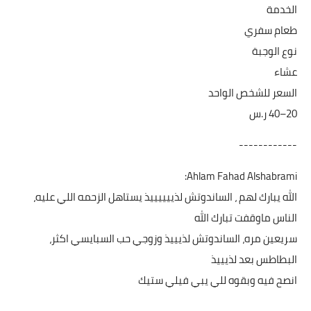
الخدمة
طعام سفري
نوع الوجبة
عشاء
السعر للشخص الواحد
------------
Ahlam Fahad Alshabrami:
الله يبارك لهم ، الساندوتش لذييييييذ يستاهل الزحمه اللي عليه،
الناس ماوقفت تبارك الله
سريعين مره، الساندوتش لذيييذ وزوجي حب السبايسي اكثر،
البطاطس بعد لذيييذ
انصح فيه وبقوه للي يبي فيلي ستيك