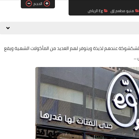
الحجم
منيو مطعم إق
Eg الرياض
بيض الشكشوكة عندهم لذيذة ويتوفر لهم العديد من المأكولات الشهية ويقع
..