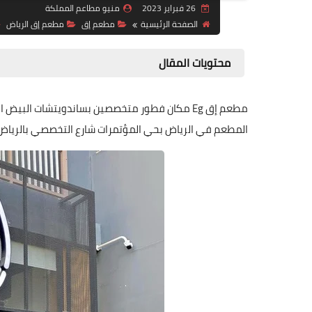
26 فبراير 2023
منيو مطاعم المملكة
الصفحة الرئيسية
مطعم إق
مطعم إق الرياض
محتويات المقال
مطعم إق Eg مكان فطور متخصصين بساندويتشات ال
المطعم في الرياض بحي المؤتمرات شارع التخصصي بالرياض .