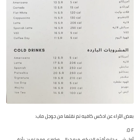
بعض الآراء عن ادكس كافيه تم نقلها من جوجل ماب:
D F:
أول شيء حابه أقيّم الديكور مره خيالي وكوزي ومهتمين بأدق