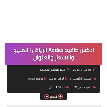
ادكس كافيه Addax الرياض | المنيو
والاسعار والعنوان
06 فبراير 2023
منيو مطاعم المملكة
الصفحة الرئيسية
ادكس كافيه
كافيه Addax
منيو ادكس كافيه
Addax الرياض
الحجم