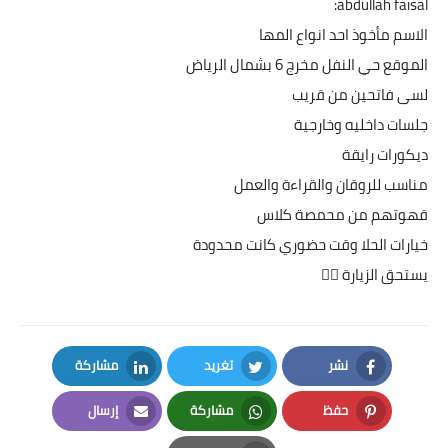
abdullah faisal:
الاسم مأخوذ احد انواع المها
الموقع حي النفل مخرج 6 بشمال الرياض
لسى فاتحين من قريب
جلسات داخليه وخارجية
ديكورات رايقة
مناسب للروقان والقراءة والعمل
قهوتهم من محمصة كلاس
خيارات الحلا وقت حضوري كانت محدودة
يستحق الزيارة 👍🏻
نشر
تغريد
مشاركة
LinkedIn
Twitter
Facebook
حفظ
مشاركة
إرسال
Email
Whatsapp
Pinterest