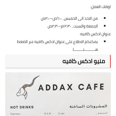
اوقات العمل:
من الاحد الى الخميس ، ٦:٠٠ص–٢:٠٠ص
الجمعة والسبت ، ١٢:٣٠م–٢:٣٠ص
عنوان ادكس كافيه:
يمكنكم الاطلاع على عنوان ادكس كافيه عبر الضغط
هــــــــــنـــــــــا
منيو ادكس كافيه