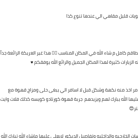
ويات قليل مقاهي الي عندها تنوع كذا
م كامل م شاء الله في المكان المناسب 👌🏽 هذا غير العريكة الرائعة جداً
 الزيارات كثيرة لهذا المكان الجميل والرائع الله يوفقكم ♥️
وم امر اخذ منه نكهة وشكل قبل لا اسافر الي يبغى حلى ومزاج قهوة مع
 عليها الله يبارك لهم ويزيدهم جربة قهوة كورتادو كويسه كذلك فلات وايت
تر😍
ات الخارجيه والداخليه وتفاصيل الديكور لايعلى عليها ماشاء الله تبارك الله