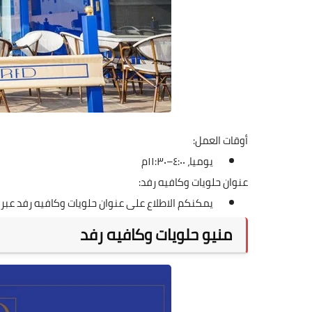
أوقات العمل:
يوميا، ٤:٠٠–١١:٣٠م
عنوان حلويات وكافيه رفد:
يمكنكم الاطلاع على عنوان حلويات وكافيه رفد عبر
منيو حلويات وكافيه رفد