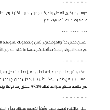
⇔⇔⇔⇔⇔⇔⇔
كوفي وبيكري المكان والديكور جميل وحبيت اكثر تنوع الحل
والقهوه لذيذه الله يبارك لهم
⇔⇔⇔⇔⇔⇔⇔
المكان جميل جداً والموظفين رائعين ويخدمونك بعيونهم الطاق
مع هذه الأجواء ولذيذة جداًاهنيكم عليها ما شاء الله بإذن الله
⇔⇔⇔⇔⇔⇔⇔
المكان رائع جدا ولذيذ بصراحة الحلى مميز جدا والله كل ي
المغرب ببيته ع طول لا يفكر كثير ينزل محل رفد وراح يدمن
بس حلاهم محتاج ميزانيه لحاله😅🥰🌹اعشق رفد نوتيلا وزع
⇔⇔⇔⇔⇔⇔⇔
الحلى والتنوع لديهم مميز وأيضاً القهوه ممتازه جداً + الجلس