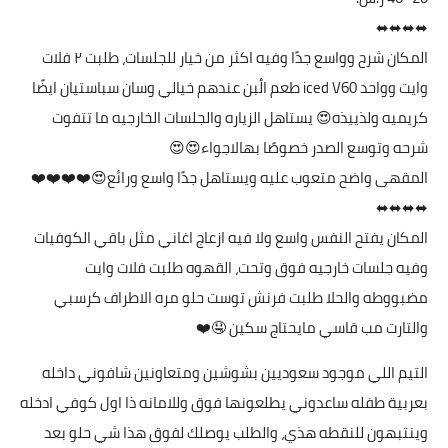
⬌⬌⬌⬌
المكان شرح وواسع جدًا وفيه اكثر من خيار للجلسات، طلبت ٢ فلات
وايت وواحد iced V60 طعم الُبن عندهم خيالي وسان سباستيان ايضًا
كريميه ولذييذه😍 يستاهل الزياره والجلسات الخارجيه ما تتفوت
شرحه وتوسع الصدر خصوصًا بهالاجواء😍😍
المقهى واضح متعوب عليه ويستاهل جدًا واسع ورائع😍❤️❤️❤️❤️
⬌⬌⬌⬌
المكان يفتح النفس واسع ولا فيه ازعاج اغاني مثل باقي الكوفيات
وفيه جلسات خارجيه فوق وتحت، القهوه طلبت فلات وايت
مضبووطه والحلا طلبت فرنش توست حلو مره الاطراف كرسبي
والتارت مب قاسي مايحتاج سكين 🤤❤️
التيم اللي موجود سعوديين بشوشين ومتعاونين شافوني داخله
بعربية طفله ساعدوني يطلعونها فوق وللامانه ذا اول كوفي ادخله
وينتبهون للنقطه هذي، والطلب يوصلك لفوق هذا شي حلو بعد