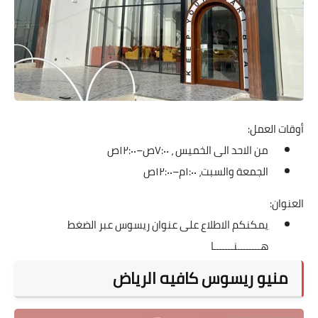
أوقات العمل:
من الاحد الى الخميس ، ٧:٠٠ص–١٢:٠٠ص
الجمعة والسبت، ١:٠٠م–١٢:٠٠ص
العنوان:
يمكنكم الاطلاع على عنوان ريسوس عبر الضغط
هــــــــنـــــــا
منيو ريسوس كافيه الرياض