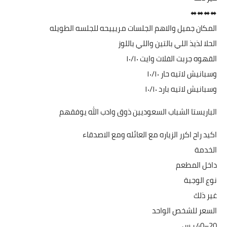
⬌⬌⬌⬌
المكان جميل والاهم الجلسات مريييحه للجلسه الطويله
الحلا لذيذ اللي بالتين واللي باللوز
القهوه جربت الفلات وايت ١٠/١٠
وسبانيش لاتيه حار ١٠/١٠
وسبانيش لاتيه بارد ١٠/١٠
الباريستا الشباب السعوديين ذوق وادب الله يوفقهم
اكيد راح اكرر الزياره مع العائله ومع الاصدقاء
الخدمة
داخل المطعم
نوع الوجبة
غير ذلك
السعر للشخص الواحد