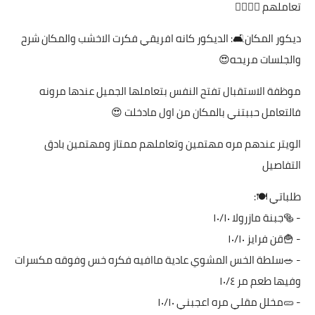
تعاملهم 👍🏻👍🏻
ديكور المكان🛋: الديكور كانه افريقي فكرت الاخشب والمكان شرح
والجلسات مريحه😍
موظفة الاستقبال تفتح النفس بتعاملها الجميل عندها مرونه
فالتعامل حببتني بالمكان من اول مادخلت 😍
الويتر عندهم مره مهتمين وتعاملهم ممتاز ومهتمين بادق
التفاصيل
طلباتي 🍽:
- 🥯جبنة مازرولا ١٠/١٠
- 🍟قن فرايز ١٠/١٠
- 🥗سلطة الخس المشوي عادية ماافيه فكره خس وفوقه مكسرات
وفيها طعم مر ١٠/٤
- 🥒مخلل مقلي مره اعجبني ١٠/١٠