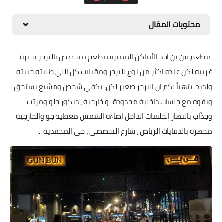
محتويات المقال
مطعم قن بن احد الأماكن المميزة مطعم متخصص بالبرجر بخبزة
غريبه لكن عنده اكثر من نوع للبرجر ومقبلات كل اللي طلبته حبيته
ولذيذ يتهيأ لكم ان البرجر صغير لكن، يكفي شخص ومشبع يستحق
وبقوه مع جلسات داخلية محدودة ، و خارجية ، ديكور حلو ومرتب
وجذّاب بالنهار الجلسات الداخل اضاءة الشمس معطيه جو والخارجية
مجهزة بالدفايات الرياض ، شارع التخصصي ، حي المحمدية ...