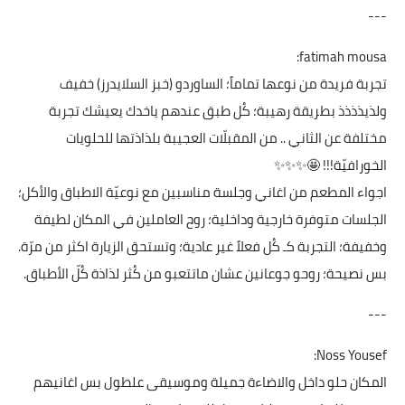
---
fatimah mousa:
تجربة فريدة من نوعها تماماً؛ الساوردو (خبز السلايدرز) خفيف
ولذيذذذذ بطريقة رهيبة؛ كُل طبق عندهم ياخدك يعيشك تجربة
مختلفة عن الثاني .. من المقبلّات العجيبة بلذاذتها للحلويات
الخورافيّة!!! 🤩✨✨✨
اجواء المطعم من اغاني وجلسة مناسبين مع نوعيّة الاطباق والأكل؛
الجلسات متوفرة خارجية وداخلية؛ روح العاملين في المكان لطيفة
وخفيفة؛ التجربة كـ كُل فعلاً غير عادية؛ وتستحق الزيارة اكثر من مرّة.
بس نصيحة؛ روحو جوعانين عشان ماتتعبو من كُثر لذاذة كُلّ الأطباق.
---
Noss Yousef:
المكان حلو داخل والاضاءة جميلة وموسيقى علطول بس اغانيهم