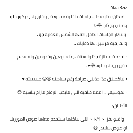
Alaa 3ziz:
▫️المكان : متوسط .. جلسات داخلية محدودة ، و خارجية ، ديكور حلو
ومرتب وجذّاب 🤩✨
‎▫️الخدمة ممتازة جدًا والستاف جدًا سريعين وخدومين ونفسهم
خفيييييفة وحلوه 🤩♥️ .
‎- واقيو بفز < ١٠/٩ < اللي بياكلها يستخدم معاها صوص الموزريلا
او صوص سلايدر 😄