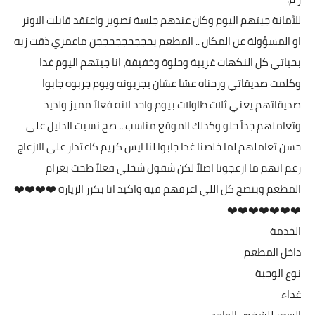
للأمانة جيتهم اليوم وكان عندهم جلسة تصوير واعتقد قابلت الاونر
او المسؤولة عن المكان .. المطعم يجججججججججن ماعمري ذقت زيه
بحياتي كل النكهات غريبة وحلوة وخفيفة، انا جيتهم اليوم غدا
وكلمت صديقاتي ورحناه عشا عشان يجربونه ويوم جربوه جابوا
صديقاتهم يعني ثلاث طاولات بيوم واحد لانه فعلاً مميز ولذيذ
وتعاملهم جداً حلو وكذلك الموقع مناسب .. صح نسيت الدليل على
حسن تعاملهم لما خلصنا غدا جابوا لنا ايس كريم كاعتذار على الازعاج
رغم انهم ما ازعجونا اصلاً لكن شقول شخلي فعلاً طحت بغرام
المطعم وبنصح كل اللي اعرفهم فيه واكيد انا بكرر الزيارة ❤️❤️❤️❤️
❤️❤️❤️❤️❤️❤️❤️
الخدمة
داخل المطعم
نوع الوجبة
غداء