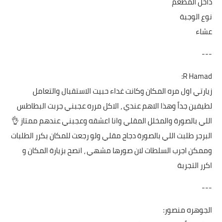
داخل المطعم
نوع الوجبة
عشاء
---
R Hamad:
زيارتي اول مره المكان وكانت غداء حبيت الاستقبال والتعامل
لطيفين جداً وهذا الاهم عندي ، الاكل مرره عجبني جربت البطاطس
اللي بالصورة والمخلل المقلي وانا اعشقه وعجبني عندهم ممتاز 👌
البرجر طلبت اللي بالصورة دجاج مقلي ولو رجعت للمكان بكرر الطلبات
وممكن اجرب السلطات لان صورها مشهي ، انصح بزيارة المكان و
اكرر التجربة
---
الجوهره منصور: