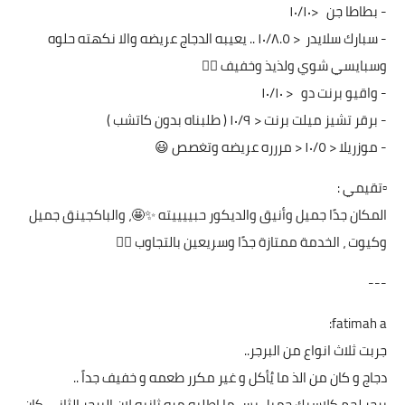
‎- سبارك سلايدر < ١٠/٨.٥ .. يعيبه الدجاج عريضه والا نكهته حلوه
وسبايسي شوي ولذيذ وخفيف 👌🏻
‎المكان جدًا جميل وأنيق والديكور حبييييته ✨🤩، والباكجينق جميل
وكيوت ، الخدمة ممتازة جدًا وسريعين بالتجاوب 👌🏻
---
fatimah a:
جربت ثلاث انواع من البرجر..
دجاج و كان من الذ ما يُأكل و غير مكرر طعمه و خفيف جداً ..
برجر لحم كلاسيك جميل بس ما اطلبه مره ثانيه لان البرجر الثاني كان