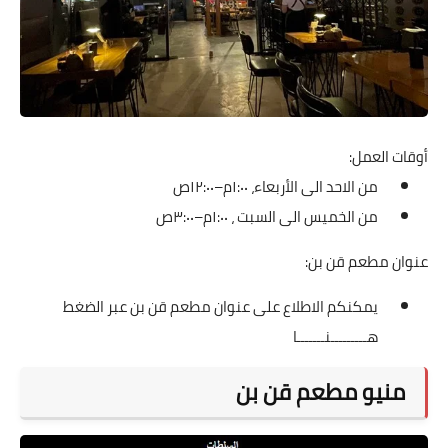
أوقات العمل:
من الاحد الى الأربعاء، ١:٠٠م–١٢:٠٠ص
من الخميس الى السبت ، ١:٠٠م–٣:٠٠ص
عنوان مطعم قن بن:
يمكنكم الاطلاع على عنوان مطعم قن بن عبر الضغط
هـــــــــنـــــــا
منيو مطعم قن بن