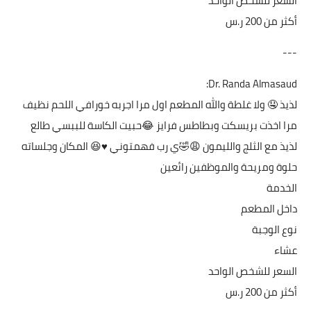
السعر للشخص الواحد
أكثر من ‏200 ر.س
---
Dr. Randa Almasaud:
لذيذ 🤤 ولا غلطة والله المطعم اول مرا اجربه خورافي اللحم نظيف
مرا اخذت بريسكت وبطاطس فرايز 😂حبيت الكاسة للببسي طالع
لذيذ مع الثلج والليمون 😩🤣ي رب فهمتوني ♥️😆 المكان وجلساته
حلوة ومريحة والموظفين رائعين
الخدمة
داخل المطعم
نوع الوجبة
عشاء
السعر للشخص الواحد
أكثر من ‏200 ر.س