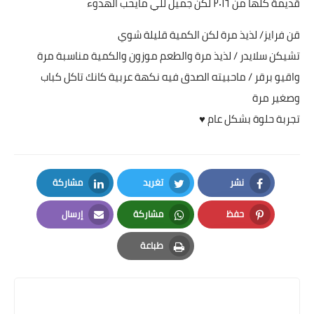
قديمة كلها من ٢٠١٦ لكن جميل للي مايحب الهدوء
قن فرايز/ لذيذ مرة لكن الكمية قليلة شوي
تشيكن سلايدر / لذيذ مرة والطعم موزون والكمية مناسبة مرة
واقيو برقر / ماحبيته الصدق فيه نكهة عربية كانك تاكل كباب
وصغير مرة
تجربة حلوة بشكل عام ♥️
نشر
تغريد
مشاركة
LinkedIn
Twitter
Facebook
حفظ
مشاركة
إرسال
Email
Whatsapp
Pinterest
طباعة
Print