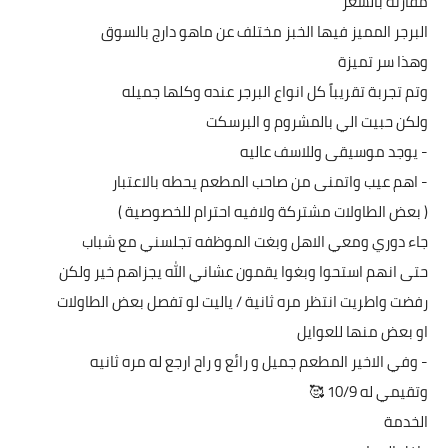
مقارنة بالسعر
البرجر المميز فيها الخبز مختلف عن ماهو دارج بالسوق
وهذا سر تميزة
وتم تجربة تقريباً كل انواع البرجر عنده وكلها جميله
ولكن حبيت الي بالمشروم و البرسكت
- يوجد موسيقى وللاسف عاليه
- اهم عيب واتمنى من صاحب المطعم يحطه بالاعتبار
( بعض الطاولات مشتركة ولافيه احترام للخصوصية )
جاء دوري ومعي الاهل وبغت الموظفه تجلسني مع شباب
حتى انهم استحوا وبغوا يقمون عشاني الله يجزاهم خير ولكن
رفضت واطريت انتظر مره ثانية / ياليت لو تفصل بعض الطاولات
او بعض منها للعوايل
- وفي الاخير المطعم جميل و رائع و راح ارجع له مره ثانيه
وتقيمي له 10/9 🥰
الخدمة