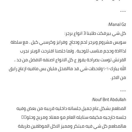
---
Manal Gz:
كل شي بيرفكت طلبنا 3 انواع برجر:
سويس مشروم وبرجر لحم ودجاج وفرايز وكرسبي كيل . مع سلطة
لذاااذة وحجم مناسب للوجبة . ولما خلصنا اقترحت الويتر نجرب
الفرنش توست بصراحة يفوز ع كل الانواع اصنفه الافضل من جد ..
الله يبارك✨✨ولاحظت شي قد ماالمحل مليان بس مافيه ازعاج رايق
من الاخر.
---
Nouf Bnt Abdullah:
المطعم بشكل عام جميل جلساته داخليه قريبه من بعض وفيه
جلسه خارجيه مكيفه ستايله العام مو معتاد ومريح وحلو👍🏻
هالمطعم كل شي فيه مبتكر ومميز الاكل الموظفين طريقة