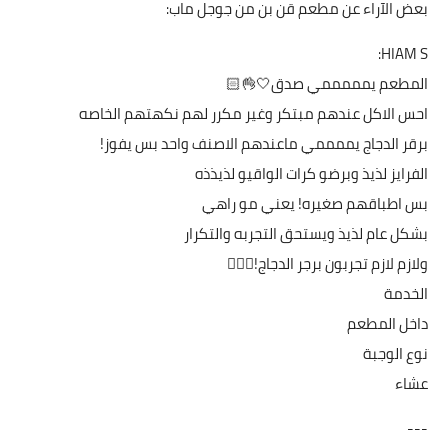
بعض الآراء عن مطعم قن بن من جوجل ماب:
HIAM S:
المطعم يمممممي صدق🤍👌🏻
احس الاكل عندهم مبتكر وغير مكرر لهم نكهتهم الخاصه
برقر الدجاج يممممي ماعندهم الاصنف واحد بس يفوز!
الفرايز لذيذ وبرضو كرات الواقيو لذيذذه
بس اطباقهم صغيره! يعني مو راهي
بشكل عام لذيذ ويستحق التجربه والتكرار
ولازم لازم تجربون برجر الدجاج!❤️‍🔥✨
الخدمة
داخل المطعم
نوع الوجبة
عشاء
---