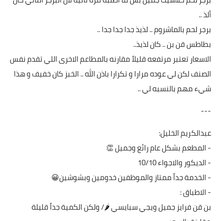
ألذ ..
برجر لحم بالماشروم .. لذيذ جدا جدا جدا ..
بطاطس قن بن .. كان لذيذ..
الاسعار تعتبر مرتفعه قليلاً مقارنه بالمطاعم الاخرى اللي تقدم نفس
الصنف لكن لي عوده مرارا و تكرارا باذن الله .. الخبز كان خفيف و هذا
شيء مهم بالنسبه لي ..
---
عبدالكريم الخليل:
- المطعم بشكل عام رائع وجميل 👏
- الديكور والاجواء 10/10
- الخدمة جداً ممتاز والموظفين خدومين وبشوشين😀
- الاطباق :
بن قن فرايز جميل ويجي سبايسي 🌶/ ولكن الكمية جداً قليلة