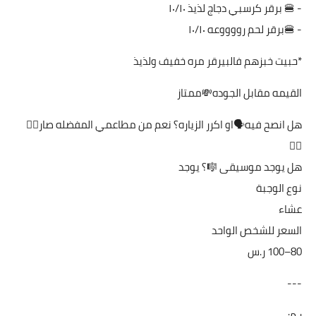
- 🍔 برقر كرسبي دجاج لذيذ ١٠/١٠
- 🍔برقر لحم رووووعه ١٠/١٠
*حبيت خبزهم فالبيرقر مره خفيف ولذيذ
القيمه مقابل الجوده💸ممتاز
هل انصح فيه🗣او اكرر الزياره؟ نعم من مطاعمي المفضله صار👍🏻
👍🏻
هل يوجد موسيقى 🎼؟ يوجد
نوع الوجبة
عشاء
السعر للشخص الواحد
---
ر م: