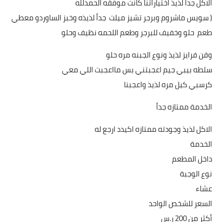
الاكل جداً لذيذ اختياراتنا كانت موفقه الحمدلله
( سويس ماشروم وبرجر تشيز ميلت جداً لذيذه وخبز الساوردو معطي
طعم حلو وخفيف للبرجر وطعم اللحمه نظيف وحلو
وقن فرايز لذيذ ونوع الجبنه مره حلو
سلطه بيبي جيم اعجبتني بس مااعجبت اللي معي
كرسبي كيل مره لذيذ واعجبنا
الخدمة ممتازه جداً
الاكل لذيذ وجودته ممتازه اكيدد ارجع له
الخدمة
داخل المطعم
نوع الوجبة
عشاء
السعر للشخص الواحد
أكثر من ‏200 ر.س