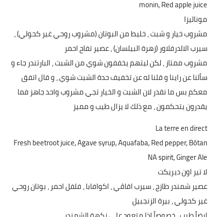
monin, Red apple juice
موناليزا
مشروب خيار و شبت ، خليط من البوتان (مشروب روحي غير كحولي) ،
سيرب الالدرفلاور (زهرة البيلسان) ، عصير تفاح احمر
مشروب ممتاز ، لكن ليتهم يخففون شوي من الشبت ، البارتندر جاء و
سألنا عن راينا و قلنا له عن تخفيف حدة الشبت شوي ، و قال اتفق
معكم بس ما نقدر لان الشبت و الخيار تجي مشروب واحد جاهز فما
يقدرون يتحكمون ، مع ذلك لا يزال طيب و مميز
La terre en direct
Fresh beetroot juice, Agave syrup, Aquafaba, Red pepper, Bôtan
NA spirit, Ginger Ale
لا تير اون ديريكت
عصير شمندر طازج ، سيرب اقاڤي ، اكوافابا ، فلفل احمر ، بوتان روحي
غير كحولي ، بيرة الزنجبيل
ايضاً طيب ، خصوصاً اذا متعود على نكهة الشمندر