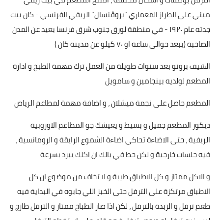
مبني على الطراز المعماري "بروڤنسال" الريفي الفرنسي - كان بيت
جدته عام ١٩٢٠ - في منطقة لورق جنوب شرق فرنسا بعيد عن المدن
الصاخبة (يبعد حوالي ساعة او ٧٠ كيلو عن مدينة كان )
الشيف برونو بعد سنوات طويلة من العمل ترك مهمة الطبخ و ادارة
المطعم لولديه بينجامين و سامويل
المطعم حاصل على نجمة ميشلان ، و اضافة مهمة لمطاعم الرياض
ديكور المطعم جميل و بسيط و يعيشك جو المطاعم الاوروبية
الريفية ، حتى الاضاءة تحاكي اضاءة الشموع الرايقة و الرومانسية ،
فيه جلسات خارجية و لكن حط في بالك ان اكلك يبرد بسرعة
و الاكل ممتاز و كل الاطباق طيبة و لا تخاف من موضوع ان كل
الاطباق مرتكزة على الترفل حتى الخبز اللي جابوه في البداية فيه
طعم ترفل و الزبدة بالترفل ، لكن اذا صار الطباخ ممتاز و الترفل طازج و