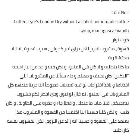
Côté Noir
Coffee, Lyre's London Dry without alcohol, homemade coffee
syrup, madagascar vanilla
كوت نوار
قهوة ، مشروب لايريز لندن دراي غير كحولي ، سيرب قهوة ، فانيلا
مدغشقرية
ما كنا بنطلبه و لا كان في المنيو ، و لكن فيه واحد من البار اسمه
"اليكس" كان لطيف و مهتم و جاء يسألنا عن المشروبات اللي
اخذناها و ياخذ اقتراحات لو فيه تعديلات خصوصاً اننا جربنا عندهم كل
المشروبات في المنيو ، ثم قال لو تبون ودي احضر لكم مشروب
بيعجبكم ، قلنا هات ما عندك ، و فعلاً جاء و حضره على الطاولة ، و كان
طيب ، و لكن كلنا حسينا اننا اكتفينا من القهوة و المشروب هذا
يعتمد على القهوة و حسينا انه زائد عن اللزوم ، لكن المشروب نفسه
كان طيب