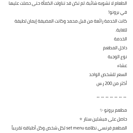
الطعام لا تشوبه شائبة. لم تكن قد تناولت الكمأة حتى حصلت عليها
في برونو!
كانت الخدمة رائعة من قبل محمد وكانت المضيفة إيمان لطيفة
للغاية.
الخدمة
داخل المطعم
نوع الوجبة
عشاء
السعر للشخص الواحد
أكثر من ‏200 ر.س
⇔⇔⇔⇔⇔⇔⇔
مطعم برونو ✨
‎المطعم فرنسي نظامه set menu لكل شخص وكل أطباقه تقريباً