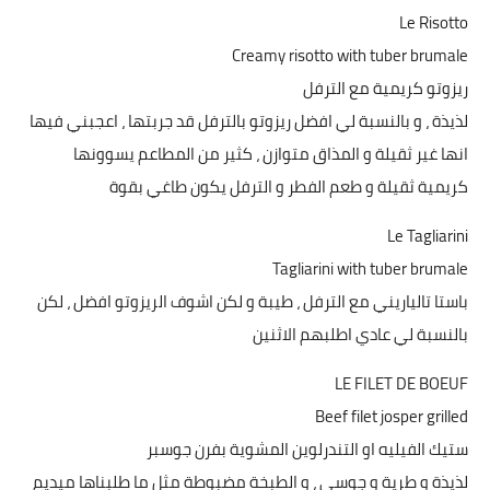
Le Risotto
Creamy risotto with tuber brumale
ريزوتو كريمية مع الترفل
لذيذة ، و بالنسبة لي افضل ريزوتو بالترفل قد جربتها ، اعجبني فيها
انها غير ثقيلة و المذاق متوازن ، كثير من المطاعم يسوونها
كريمية ثقيلة و طعم الفطر و الترفل يكون طاغي بقوة
Le Tagliarini
Tagliarini with tuber brumale
باستا تالياريني مع الترفل ، طيبة و لكن اشوف الريزوتو افضل ، لكن
بالنسبة لي عادي اطلبهم الاثنين
LE FILET DE BOEUF
Beef filet josper grilled
ستيك الفيليه او التندرلوين المشوية بفرن جوسبر
لذيذة و طرية و جوسي ، و الطبخة مضبوطة مثل ما طلبناها ميديم