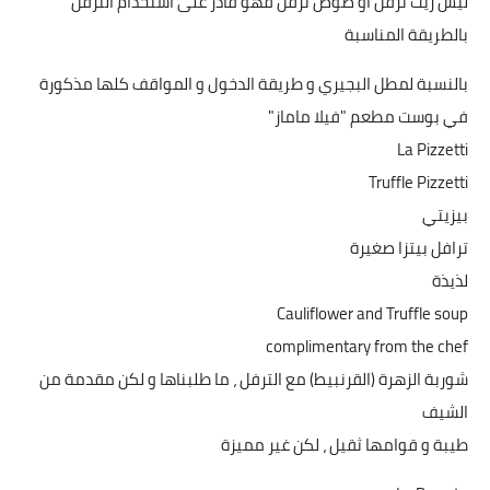
ليس زيت ترفل او صوص ترفل فهو قادر على استخدام الترفل
بالطريقة المناسبة
بالنسبة لمطل البجيري و طريقة الدخول و المواقف كلها مذكورة
في بوست مطعم "فيلا ماماز"
La Pizzetti
Truffle Pizzetti
بيزيتي
ترافل بيتزا صغيرة
لذيذة
Cauliflower and Truffle soup
complimentary from the chef
شوربة الزهرة (القرنبيط) مع الترفل ، ما طلبناها و لكن مقدمة من
الشيف
طيبة و قوامها ثقيل ، لكن غير مميزة