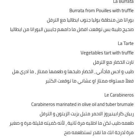
La Burrata
Burrata from Pouilles with truffle
بوراتا من منطقة بوليا جنوب ايطاليا مع الترفل
صحيح طيبة بس توقعت افضل ما دامهم جايبين البوراتا من ايطاليا
La Tarte
Vegetables tart with truffle
تارت الخضار مع الترفل
طيب و احس فاجأني ، الخضار طبخها و طعمها ممتاز ، ما ادري هل
فعلاً مستواه ممتاز او عشاني ما توقعت الكثير
Le Carabineros
Carabineros marinated in olive oil and tuber brumale
ربيان كارابينيروز الاحمر متبل بزيت الزيتون و الترفل
طعمه طيب لكن ما اطلبه مرة ثانية ، لأنه كميته قليلة مرة و صغير
مرة لدرجة انك ما تقدر تستطعمه صح