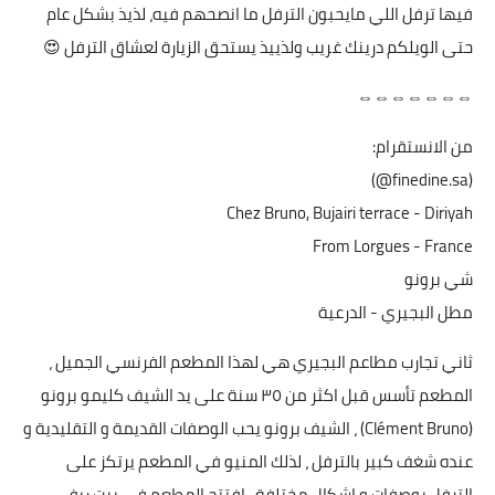
فيها ترفل اللي مايحبون الترفل ما انصحهم فيه، لذيذ بشكل عام
حتى الويلكم درينك غريب ولذييذ يستحق الزيارة لعشاق الترفل 😍
⇔⇔⇔⇔⇔⇔⇔
من الانستقرام:
(finedine.sa@)
Chez Bruno, Bujairi terrace - Diriyah
From Lorgues - France
شي برونو
مطل البجيري - الدرعية
ثاني تجارب مطاعم البجيري هي لهذا المطعم الفرنسي الجميل ،
المطعم تأسس قبل اكثر من ٣٥ سنة على يد الشيف كليمو برونو
(Clément Bruno) ، الشيف برونو يحب الوصفات القديمة و التقليدية و
عنده شغف كبير بالترفل ، لذلك المنيو في المطعم يرتكز على
الترفل بوصفات و اشكال مختلفة ، افتتح المطعم في بيت ريفي