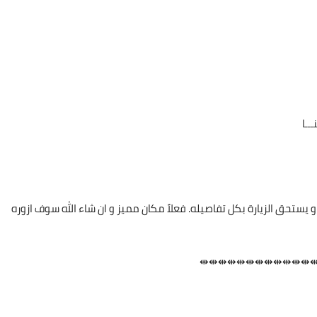
ـــا
يستحق الزيارة بكل تفاصيله. فعلاً مكان مميز و ان شاء الله سوف ازوره
⇹⇹⇹⇹⇹⇹⇹⇹⇹⇹⇹⇹