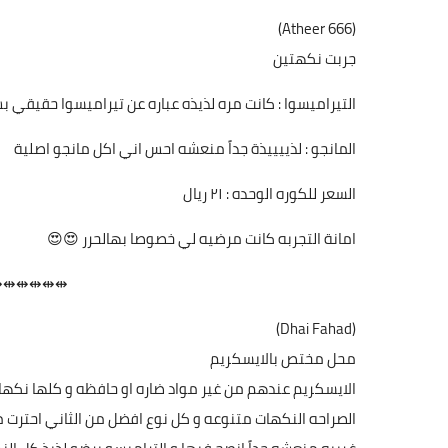
(Atheer 666)
جربت نكهتين
التيراميسوا : كانت مره لذيذه عباره عن تيراميسوا حقيقي
المانجو : لذييييذة جداً منعشه احس اني اكل مانجو اصلية
السعر للكوره الوحده : ٢١ ريال
امانة التجربه كانت مرضيه لي خصوصا بهالحرر 😍😍
⇹⇹⇹⇹⇹⇹
(Dhai Fahad)
محل مختص بالايسكريم
الايسكريم عندهم من غير مواد ضاره او حافظه و كلها نكها
الصراحه النكهات متنوعه و كل نوع افضل من الثاني احترت من