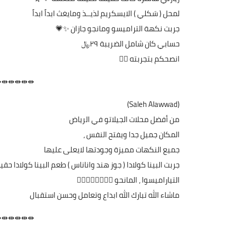
لمحل ( سَكلي ) الايسكريم لذيــذ ومايغث ابداً ابداً
جربت نكهة التراميسو ومانجو جازان ✨💗
حسابي كان شامل الضريبة ٢٩﷼
انصحكم بتجربته 👍🏻
⇹⇹⇹⇹⇹⇹
(Saleh Alawwad)
من أفضل محلات الجيلاتو في الرياض
المكان جميل جدا ويفتح النفس ،
جميع النكهات مميزة وجودتها لايعلى عليها
جربت البينا كولادا ( جوز هند واناناس ) طعم البينا كولادا 
التياراميسوا ، المانحو 👌🏻👌🏻👌🏻👌🏻
ماشاء الله تبارك الله ابداع وتعامل وحسن استقبال
⇹⇹⇹⇹⇹⇹