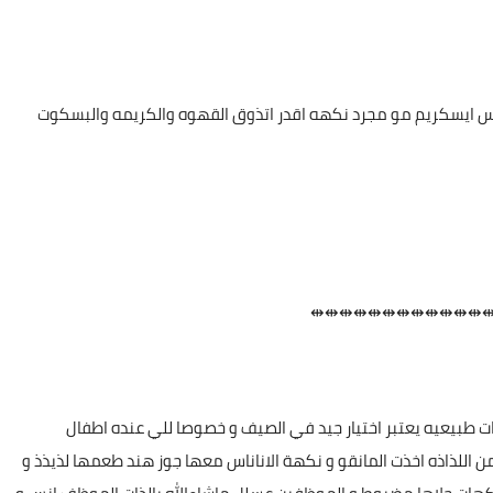
 بس ايسكريم مو مجرد نكهه اقدر اتذوق القهوه والكريمه والبسكوت
⇹⇹⇹⇹⇹⇹⇹⇹⇹⇹⇹⇹
ت طبيعيه يعتبر اختيار جيد في الصيف و خصوصا للي عنده اطفال
 اللذاذه اخذت المانقو و نكهة الاناناس معها جوز هند طعمها لذيذذ و