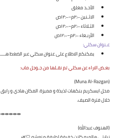
الأحـد مغلق
الاثـنين ٢:٠٠م–١٢:٠٠ص
الثـلاثاء ٢:٠٠م–١٢:٠٠ص
الأربـعاء ٢:٠٠م–١٢:٠٠ص
عـنوان سكلي:
يمكنكم الاطلاع على عنوان سكلي عبر الضغط
هــــن
بعـض الاراء عن سكلي تم نقـلها من جـوجل ماب:
(Muna Al-Razgan)
محل ايسكريم بنكهات لذيذة و مميزة. المكان هادي و رايق و 
خلال فترة الصيف.
⇹⇹⇹⇹⇹⇹
(الهنوف عبدالله)
زيارتي هالمره كانت خفيفة لطيفة منعشه 🤍🌿