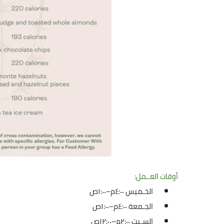
أوقات العــمل:
الخـميس ٤:٠٠م–١:٠٠ص
الجـمعة ٤:٠٠م–١:٠٠ص
السـبت ٢:٠٠م–١٢:٠٠ص