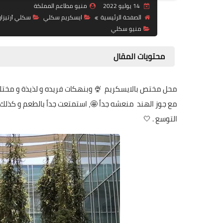
14 يوليو 2022
منيو مطاعم المملكة
الصفحة الرئيسية
ايسكريم سكلي
سكلي آرتيزا
منيو سكلي
محتويات المقال
محل مختص بالايسكريم 🍨 وبنهكات فريده و لذيذة و مختلفة 
مع جوز الهند منعشه جداً 🤩، استمتعت جداً بالطعم و كذلك الز
التوسع . 🤍