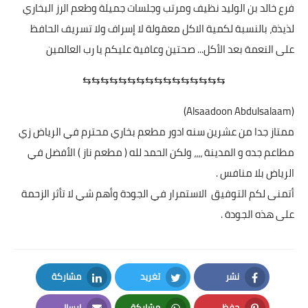
فرع خالد بن الوليد نظيف ومرتب وجلسات جميلة وطعم الرز البخاري
لذيذة، بالنسبة لكمية الاكل معقولة لا إسراف ولا تسريف الحافظ
على النعمة بعد الأكل... صحتين وعافية عليكم يا رب العالمين
⇆⇆⇆⇆⇆⇆⇆⇆⇆⇆⇆⇆⇆⇆⇆⇆
(Alsaadoon Abdulsalaam)
ممتاز جدا من عشرين سنه ادور مطعم بخاري محترم في الرياض زي
مطاعم جده و المدينة ،،،، ولكن الحمد لله ( مطعم ناز ) الأفضل في
الرياض بلا منافس .
أتمنى لكم التوفيق الاستمرار في الجودة وأهم شي لا تأثر الزحمة
على هذه الجودة .
نشر
تغريد
مشاركة
LinkedIn
Twitter
Facebook
حفظ
مشاركة
إرسال