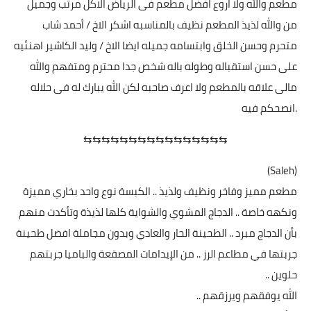
مطعم والله ولا اروع افضل مطعم فى الرياض الاكل مرتب وجميل
من والله لذيذ المطعم نظيف بالمناسبه اشكر الاخ / أحمد شاب
متحرم وحسن الخلق وابتسامه جميله ايضا الاخ / وليد الكاشير اهنئيه
على حسن استقباله وطوله باله شخص جدا محترم ومتفهم والله
مالى علاقه بالمطعم ولا اعرف صاحبه لكن الله يبارك له فى حلاله
.انصحكم فيه
⇆⇆⇆⇆⇆⇆⇆⇆⇆⇆⇆⇆⇆⇆⇆⇆
(Saleh)
مطعم مميز وفاخر ونظيف ولذيذ .. الكبسة نوع واحد بخاري مميزة
ونكهه خاصة .. الدجاج المشوي والشواية كلها لذيذة وتأكدت منهم
بأن الدجاج مبرد .. الطحينة الحار والعادي وبدون مجاملة افضل طحينة
جربتها في مطاعم الرز .. من الإيدامات المصقعة والباميا جربتهم
حلوين ..
الله يوفقهم ويرزقهم ..