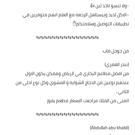
-ولا تنسو تاخذ لبن 👍
~الاكل لذيذ وبيستاهل الرجعه مع العلم انهم متوفرين في
تطبيقات التوصيل وسلامتكم✋
⇆⇆⇆⇆⇆⇆⇆⇆⇆⇆⇆⇆⇆⇆⇆⇆
من جوجل ماب:
(بندر العمري)
من افضل مطاعم البخاري في الرياض وممكن يكون الاول
عندهم نوعين من الدجاج الشوايه و المشوي وكل نوع احلى من
الثاني .
اتمنى من الملك مراجعت الاسعار مطعم يفوز
⇆⇆⇆⇆⇆⇆⇆⇆⇆⇆⇆⇆⇆⇆⇆⇆
(Abdullah abu khalid)