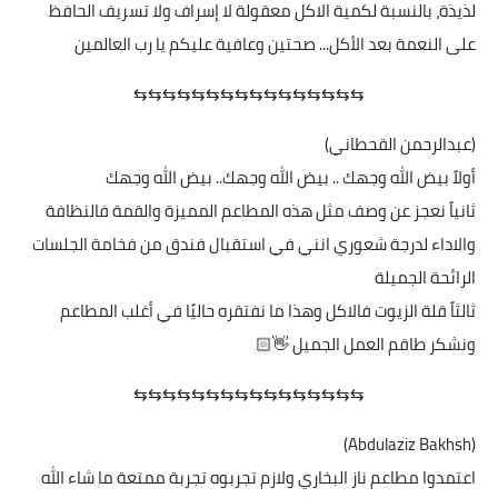
لذيذة، بالنسبة لكمية الاكل معقولة لا إسراف ولا تسريف الحافظ
على النعمة بعد الأكل... صحتين وعافية عليكم يا رب العالمين
⇆⇆⇆⇆⇆⇆⇆⇆⇆⇆⇆⇆⇆⇆⇆⇆
(عبدالرحمن القحطاني)
أولاً بيض الله وجهك .. بيض الله وجهك.. بيض الله وجهك
ثانياً نعجز عن وصف مثل هذه المطاعم المميزة والقمة فالنظافة
والاداء لدرجة شعوري انني في استقبال فندق من فخامة الجلسات
الرائحة الجميلة
ثالثاً قلة الزيوت فالاكل وهذا ما نفتقره حاليًا في أغلب المطاعم
ونشكر طاقم العمل الجميل 👋🏻
⇆⇆⇆⇆⇆⇆⇆⇆⇆⇆⇆⇆⇆⇆⇆⇆
(Abdulaziz Bakhsh)
اعتمدوا مطاعم ناز البخاري ولازم تجربوه تجربة ممتعة ما شاء الله