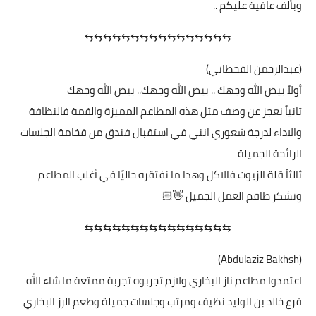
وبألف عافية عليكم ..
⇆⇆⇆⇆⇆⇆⇆⇆⇆⇆⇆⇆⇆⇆⇆⇆
(عبدالرحمن القحطاني)
أولاً بيض الله وجهك .. بيض الله وجهك.. بيض الله وجهك
ثانياً نعجز عن وصف مثل هذه المطاعم المميزة والقمة فالنظافة
والاداء لدرجة شعوري انني في استقبال فندق من فخامة الجلسات
الرائحة الجميلة
ثالثاً قلة الزيوت فالاكل وهذا ما نفتقره حاليًا في أغلب المطاعم
ونشكر طاقم العمل الجميل 👋🏻
⇆⇆⇆⇆⇆⇆⇆⇆⇆⇆⇆⇆⇆⇆⇆⇆
(Abdulaziz Bakhsh)
اعتمدوا مطاعم ناز البخاري ولازم تجربوه تجربة ممتعة ما شاء الله
فرع خالد بن الوليد نظيف ومرتب وجلسات جميلة وطعم الرز البخاري