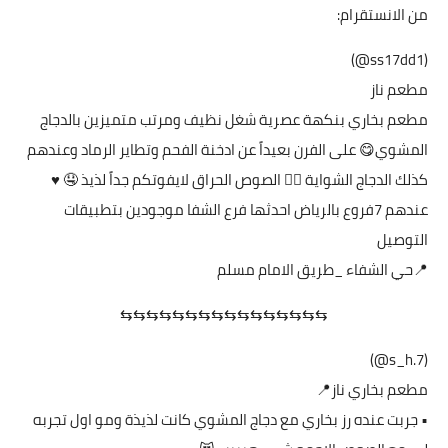
من الانستقرام:
(ss17dd1@)
مطعم ناز
مطعم بخاري بنكهة عصرية شغل نظيف ومرتب متميزين بالدجاج
المشوي😋 على الفرن بعيداً عن ادخنة الفحم وتطاير الرماد وعندهم
كذلك الدجاج الشواية 👍🏻 الصوص الحراق لايفوتكم جداً لذيذ 🤤 ♥️
عندهم 7فروع بالرياض احدثها فرع الشفا موجودين بتطبيقات
التوصيل
📍حي الشفاء _طريق الامام مسلم
⇆⇆⇆⇆⇆⇆⇆⇆⇆⇆⇆⇆⇆⇆⇆⇆
(7.s_h@)
مطعم بخاري ناز📍
‏• جربت عنده رز بخاري مع دجاج المشوي كانت لذيذة ومو اول تجربه