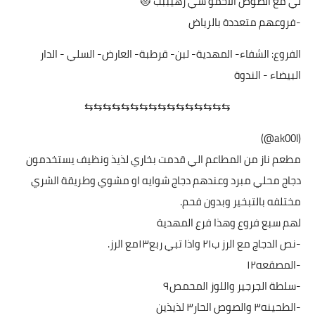
لي مع الصوص الاحمو شي رهيببب 😻
‏-فروعهم متعددة بالرياض
‏الفروع: الشفاء- المهدية- لبن- قرطبة- العارض- السلي - الدار
البيضاء - الندوة
⇆⇆⇆⇆⇆⇆⇆⇆⇆⇆⇆⇆⇆⇆⇆⇆
(ak00l@)
مطعم ناز من المطاعم الي قدمت بخاري لذيذ ونظيف يستخدمون
دجاج محلي مبرد وعندهم دجاج شوايه او مشوي وطريقة الشري
مختلفه بالتبخير وبدون فحم.
لهم سبع فروع وهذا فرع المهدية
-نص الدجاج مع الرز ب٢١ واذا تبي ربع١٣مع الرز.
-المصقعه١٢
-سلطة الجرجير واللوز المحمص٩
-الطحينه٣ والصوص الحار٣ لذيذين