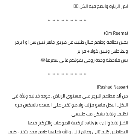
اكرر الزيارة وانصح فيه الكل 👍🏼
⇔⇔⇔⇔⇔⇔⇔⇔⇔
(Om Reema)
يجنن نطافه وطعم خيال طلبت عن طريق جاهز ثنين سن او ا برجر
وبطاطس وثنين كولا + فرايز
بس ملاحظة وحدة زوجي يقولكم غالي سعرها😂
⇔⇔⇔⇔⇔⇔⇔⇔⇔
(Rashad Nassar)
من ألذ مطاعم البرچر على مستوى الرياض ، جوده خياليه ولذّة في
الاكل ، الاكل ماهو مزيّت ولا هو ثقيل على المعده بالعكس مره
نظيف ولذيذ بشكل مب طبيعي
الخبز لذيذ والpatty juicy تركيبة الصوصات والتركيز فيها
البطاطس كلام ثاني وعالم ثاني والله ياعليها طعم محد يتخيّل كيف