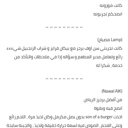
كانت موزونه
انصحكم تجربونه
⇔⇔⇔⇔⇔⇔⇔⇔⇔
(Lamp مصباح)
كانت تجربتي سن اوف برجر مع بيكان فرايز و شراب الزنجبيل شيءءء
رائع وتعامل مدير المطعم و سؤاله إذا في ملاحظات والتأكد من
خدمة ، شكرا له
⇔⇔⇔⇔⇔⇔⇔⇔⇔
(Nawal AlK)
من أفضل برجرز الرياض
انصح فيه وبقوة
اخذت son of a burger بدون بصل مكرمل وكان لذيذ مرة ، اللحم رائع
وعلى الفحم ، الصوص فيه لسعة حرارة خفيفة ولذيذ ، والجبنة سايحة