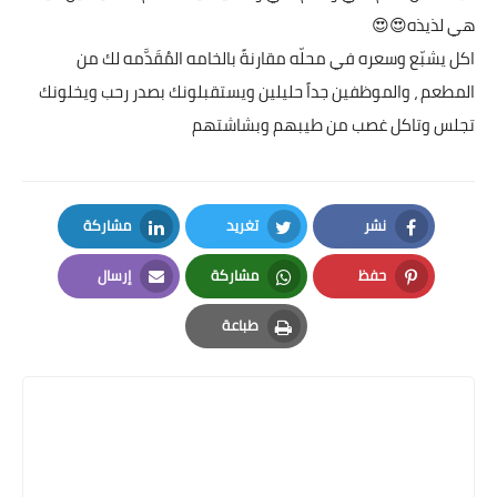
هي لذيذه😍😍
اكل يشبّع وسعره في محلّه مقارنةً بالخامه المُقَدَّمه لك من
المطعم ، والموظفين جداً حليلين ويستقبلونك بصدر رحب ويخلونك
تجلس وتاكل غصب من طيبهم وبشاشتهم
نشر
تغريد
مشاركة
LinkedIn
Twitter
Facebook
حفظ
مشاركة
إرسال
Email
Whatsapp
Pinterest
طباعة
Print