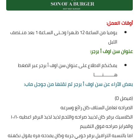
أوقات العمل:
يوميا من الساعة 12 ظـهرا وحـتى السـاعة 1 بعد منـتصف
الليل
عنوان سن اوف أ برجر:
يمكنكم الاطلاع على عنوان سن اوف أ برجر عبر الضغط
هــــــــنــــــا
بعض الآراء عن سن اوف أ برجر تم نقلها من جوجل ماب:
(فيصل D)
الصراحه تعامل الستاف كان رائع وسرعه
الكلاسيك برقر كان لذييذ صراحه واللحم لذيذ لذيذ البرقر اعطيه ١٠/١٠
والفرايز صراحه فوق التقييم
اما بالنسبه الترافيل برقر خويي جربه وكان يمدحه مره يقول نكهته