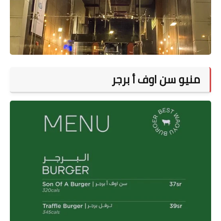
منيو سن اوف أ برجر