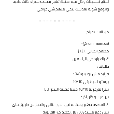
تحتاج تحسينات وكان فيه ستيك تشيز بصلصه حمراء كانت عاديه
واتوقع شوية تعديلات بيجي منهم شي خرافي
⇔⇔⇔⇔⇔⇔⇔⇔⇔⇔
من الانستقرام:
(nom_nom.sa@)
مطعم ايطالي 🇮🇹
📍باك يارد حي الياسمين
طلباتنا :
فرايد ماش بوتيتو 10/8
بيستو اسباغيتي 10/10
بيتزا مارغريتا 10/10 حبينا عجينة البيتزا 👌🏼
تيراميسو كان لذيذ
📌المطعم صغير ومكانه في الدور الثاني والحجز عن طريق ماي
تيبل دفع مسبق 50 ريال تخصم من الفاتورة