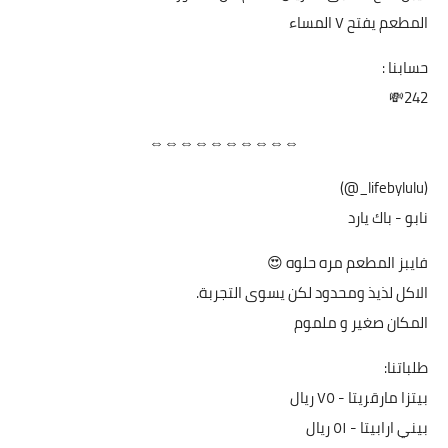
المطعم يفتح ٧ المساء
حسابنا :
242💸
⇔⇔⇔⇔⇔⇔⇔⇔⇔⇔
(lifebylulu_@)
نابو - باك يارد
فايبز المطعم مره حلوه 😍
الاكل لذيذ ومحدود لكن يسوى التجربة.
المكان صغير و ملموم
طلباتنا:
بيتزا مارقريتا - ٧٥ ريال
بيني ارابيتا - ٥١ ريال