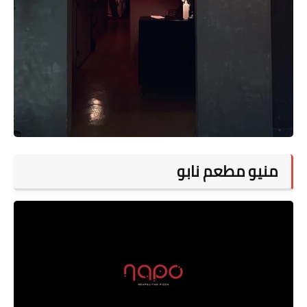
منيو مطعم نابو