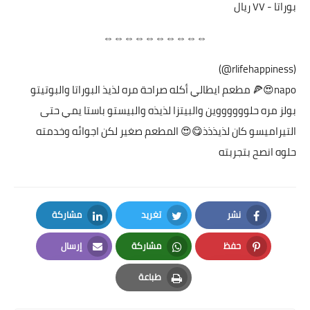
بوراتا - ٧٧ ريال
⇔⇔⇔⇔⇔⇔⇔⇔⇔⇔
(rlifehappiness@)
napo😍🍕 مطعم ايطالي أكله صراحة مره لذيذ البوراتا والبوتيتو
بولز مره حلووووووين والبيتزا لذيذه والبيستو باستا يمي حتى
التيراميسو كان لذيذذذ😋😍 المطعم صغير لكن اجوائه وخدمته
حلوه انصح بتجربته
نشر
تغريد
مشاركة
LinkedIn
Twitter
Facebook
حفظ
مشاركة
إرسال
Email
Whatsapp
Pinterest
طباعة
Print