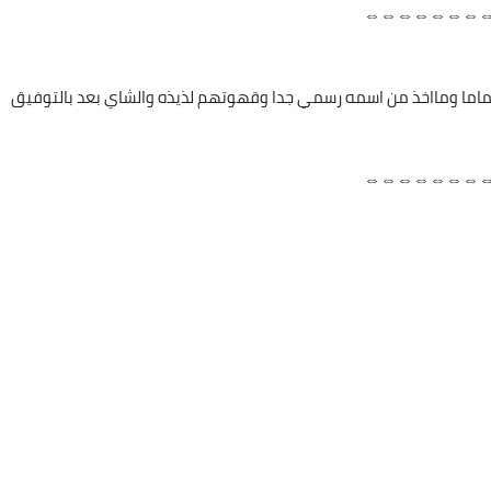
⇔⇔⇔⇔⇔⇔⇔
تماما ومااخذ من اسمه رسمي جدا وقهوتهم لذيذه والشاي بعد بالتوفيق
⇔⇔⇔⇔⇔⇔⇔