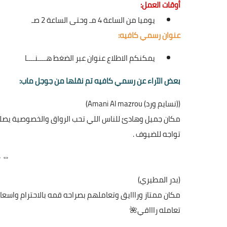
أوقات العمل:
يوميا من الساعة 4 مـ وحتى الساعة 2 صـ
عنوان رسمي كافيه:
يمكنكم الاطلاع عنوان عبر الضغط
هــــنــــا
بعض الآراء عن رسمي كافيه تم نقلها من جوجل ماب:
(‪Amani Al mazrou (‫نسايم ورد‬‎)‬‏)
مكان جميل وهادئ للناس اللي تحب الرواق والخصوصية يصلح
تواجه للضيوف .
⇔⇔
(بدر المطيري)
مكان ممتاز ورااايق وتعاملهم بصراحه قمه بالاحترام واسعا
تعامله راااقي🌺