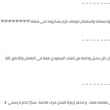
⇔⇔⇔⇔⇔⇔⇔
 وابتسامه واستقبال موضف لازم يشكرونه على شغله 💜💜💜💜💜💜💜💜
⇔⇔⇔⇔⇔⇔⇔
قبال كان جميل وخاصة من الشاب السعودي قمة في التعامل والأخلاق الله
⇔⇔⇔⇔⇔⇔⇔
تعامله معنا .. و محفز لزيارة المحل مرات قادمة . شكرًا لكم يا رسمي 🌷