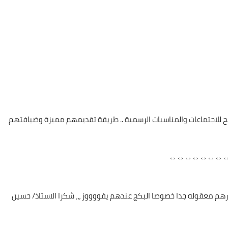
 للاجتماعات والمناسبات الرسمية .. طريقة تقديمهم مميزة وضيافتهم
⇔⇔⇔⇔⇔⇔⇔
رهم معقوله جدا خصوصا البكج عندهم يفووووز ،،، شكرا الاستاذ/ حسين