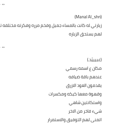
⇔⇔
(Manal Al_shri)
زيارتي له كانت بالمساء جميل وفخم مرره وفكرته مختلفه 
لهم يستحق الزياره
⇔⇔
(عبيييّد.)
مكان ع اسمه رسمي
عندهم باقة ضيافه
يقدمون العود الازرق
وقهوة معها كيكه ومكسرات
واستكانتين شاهي
شيء فاخر من الاخر
اتمنى لهم التوفيق والاستمرار