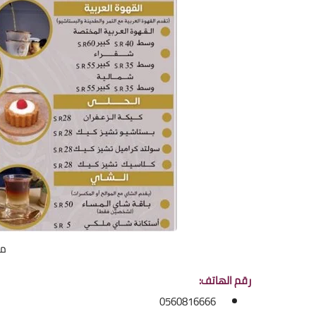
من
رقم الهاتف:
0560816666