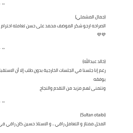
⇔⇔
(جمال المشملي)
الصراحه ارجو شكر الموضف محمد على حسن تعامله احترام
💜💜
⇔⇔
(خالد عبدالله)
رغم إنا جلسنا في الجلسات الخارجية بدون طلب إلا أن الاست
يوفقه
ونتمنى لهم مزيد من التقدم والنجاح
⇔⇔
(Sultan otaibi)
المحل ممتاز و التعامل راقي .. و الاستاذ حسين كان راقي في 