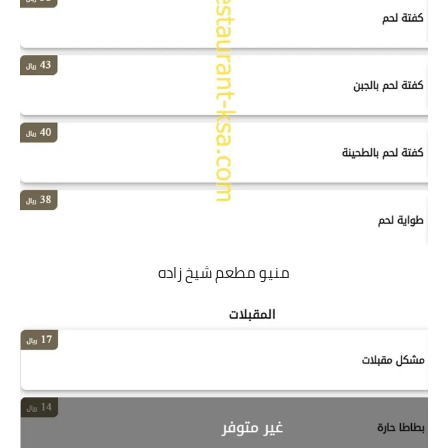
منيو مطعم شيخ زاده