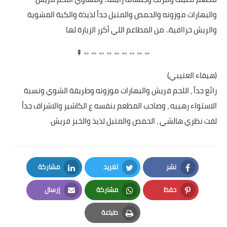
والبهارات موزونه والحمص والمتبل جداً لذيذة والكبة المشوية
والريش خراافية.. من المطاعم اللي أكرر الزيارة لها
⇔⇔⇔⇔⇔⇔⇔⇔⇔⇞
(هيفاء العتيبي)
رائع جداً ، اللحم فريش والبهارات موزونه وطريقة الشوي ونسبة
الاستواء رهيبه ، وصاحب المطعم بنفسه ع الكاشير والاشراف جداً
لفت نظري هالشي ، الحمص والمتبل لذيذ والخبز فريش
نشر
تغريد
مشاركة
LinkedIn
Twitter
Facebook
حفظ
مشاركة
إرسال
Email
Whatsapp
Pinterest
طباعة
Print