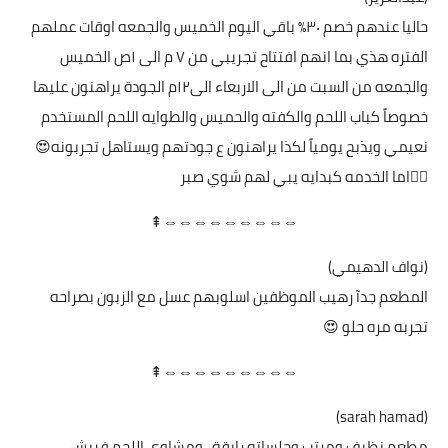
حاليا عندهم خصم ٣٠٪؜ باقي اليوم الخميس والجمعه اوقات عملهم
الفتره هذي بما انهم افتتاح تجريبي من ٧ م الى ١ص الخميس
والجمعه من السبت من الى الاربعاء الى١٢م الجودة يراهنون عليها
خصوصاً كباب اللحم والكفته والحميس والطوايه اللحم المستخدم
نعيمي ويذبح يومياً لكذا يراهنون ع جودتهم ويستاهل تجربونه😍
👍🏻اما الخدمه كبدايه يبي لهم شوي صبر
⇔⇔⇔⇔⇔⇔⇔⇔⇔⇞
(نواف الدهيمي)
المطعم جدآ رهيب الموظفين اسلوبهم عسل مع الزبون بصراحه
تجربه مره حلو 😍
⇔⇔⇔⇔⇔⇔⇔⇔⇔⇞
(sarah hamad)
مطعم نظيف ومرتب وجلساته رايقة.. ومشاوي اللحم فريش