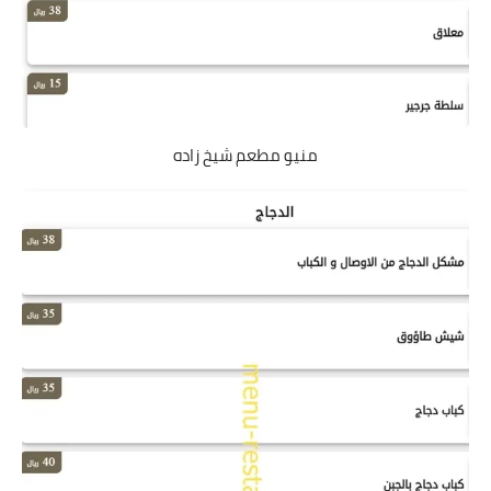
منيو مطعم شيخ زاده