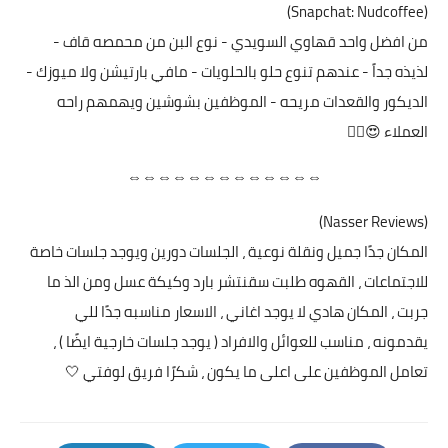
(Snapchat: Nudcoffee)
من افضل واحد قهاوي السويدي - نوع البن من محمصه قاف -
لذيذه جداً - عندهم تنوع حلو بالحلويات - مافي بارتيشن ولا ميوزك -
الديكور والقعدات مريحه - الموظفين بشوشين ويهمهم راحه
العملاء 😍👌🏼
⇔⇔⇔⇔⇔⇔⇔⇔⇔⇔⇔⇔⇔
(Nasser Reviews)
المكان جدًا جميل ونقلة نوعية ، الجلسات دورين ويوجد جلسات خاصة
للاجتماعات ، القهوه طلبت سقنتشر بارد وكيكة عسل ومن الذ ما
جربت ، المكان هادي لا يوجد اغاني ، الاسعار مناسبه جدًا للي
يقدمونه ، مناسب للعوائل والافراد ( يوجد جلسات خارجية ايضًا ) ،
تعامل الموظفين على اعلى ما يكون ، شكرًا فريق لوفتي 🤍