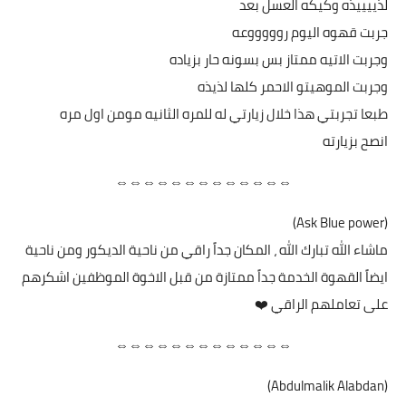
لذييييذه وكيكه العسل بعد
جربت قهوه اليوم روووووعه
وجربت الاتيه ممتاز بس بسونه حار بزياده
وجربت الموهيتو الاحمر كلها لذيذه
طبعا تجربتي هذا خلال زيارتي له للمره الثانيه مومن اول مره
انصح بزيارته
⇔⇔⇔⇔⇔⇔⇔⇔⇔⇔⇔⇔⇔
(Ask Blue power)
ماشاء الله تبارك الله ، المكان جداً راقي من ناحية الديكور ومن ناحية
ايضاً القهوة الخدمة جداً ممتازة من قبل الاخوة الموظفين اشكرهم
على تعاملهم الراقي ❤️
⇔⇔⇔⇔⇔⇔⇔⇔⇔⇔⇔⇔⇔
(Abdulmalik Alabdan)