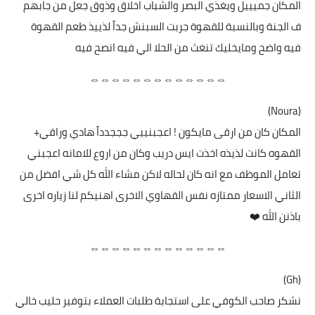
المكان جميييل ويغذي البصر والشباب اخلاق وذوق جعل من جابهم
ف الجنة وبالنسبة للقهوة جربت السبنش جداً لذييذ طعم القهوة
فيه واضح ومايخليك تنغث من الحلا الي فيه انصح فيه
⇔⇔⇔⇔⇔⇔⇔⇔⇔⇔⇔⇔⇔
(Noura)
المكان كان من ارقى مايكون ! اعجبنييي جججدداً هادي وراقي+
القهوه كانت لذيذه اخذت ايس دريب وكان من اروع للامانه اعجبني
تعامل الموظف مع انه كان لحاله لاكن مشاء الله كل شي افضل من
الثاني الاسعار ممتازه نفس القهاوي الاخرى اهنيكم لنا زياره اخرى
باذنن الله ❤️
⇔⇔⇔⇔⇔⇔⇔⇔⇔⇔⇔⇔⇔
(Gh)
نشكر صاحب الكوفي على استجابة طلبات العملاء بتوفير حليب خالي