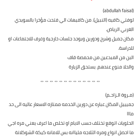
(abdullah faisal)
لوفتي كافيه (النبيل). من كافيهات الي فتحت مؤخرا بالسويدي
الغربي الرياض.
‏مكان جميل وشرح ودورين ويوجد جلسات خارجية وغرف للاجتماعات او
للدراسة.
‏البن من المبدعين من محمصة ⁦‪قاف
والحلا منوع عندهم. يستحق الزيارة
⇔⇔⇔⇔⇔⇔⇔⇔⇔⇔⇔⇔⇔
(مـروة الـزاحـم)
جميييل المكان عباره عن دورين الخدمه ممتازه الاسعار عاليه الى حد
مااا
الحلويات اتوقع تختلف حسب الايام او تخلص ما اعرف يعني مره اجي
ما احصل انواع ومره الثلاجه ملياانه بس للامانه كيكة الشوكلاتة