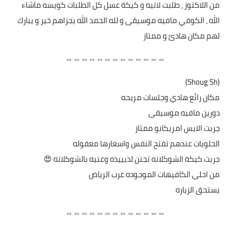
من اللاكتوز ، طلبت لاتيه و كيكة عسل كل الطلبات كويسه ماشاء
الله ، الكوفي مافيه موسيقى و لله الحمد الله يجزاهم خير و يبارك
لهم مكان هادئ و ممتاز
⇔⇔⇔⇔⇔⇔⇔⇔⇔⇔⇔⇔⇔
(Shoug Sh)
مكان رائع هادي وجلسات مريحه
دورين مافيه موسيقى
جربت الايس امريكانو ممتاز
الحلويات عندهم تفتح النفس واسعارها معقوله
جربت كيكة الشوكلاته تجنن لذيييذه وغنيه بالشوكلاته 😍
من احلى الكافيهات الموجوده غرب الرياض
يستحق الزياره
⇔⇔⇔⇔⇔⇔⇔⇔⇔⇔⇔⇔⇔