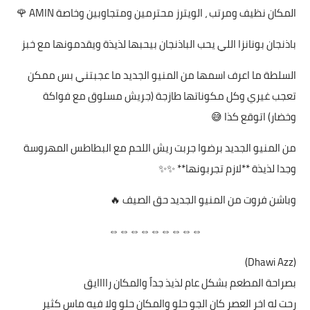
المكان نظيف ومرتب ، الويترز محترمين ومتجاوبين وخاصة AMIN 🌹
باذنجان بونانزا اللي يحب الباذنجان بيحبها لذيذة ويقدمونها مع خبز
السلطة ما اعرف اسمها من المنيو الجديد ما عجبتني بس ممكن
تعجب غيري وكل مكوناتها طازجة (جريش مسلوق مع فواكة
وخضار) اتوقع كذا 😅
من المنيو الجديد برضوا جربت ريش اللحم مع البطاطس المهروسة
وجدا لذيذة **لازم تجربونها** ✨✨
وباشن فروت من المنيو الجديد حق الصيف 🔥
⇔⇔⇔⇔⇔⇔⇔⇔⇔
(Dhawi Azz)
بصراحة المطعم بشكل عام لذيذ جداً والمكان راااايق
رحت له اخر العصر كان الجو حلو والمكان حلو ولا فيه ماس كثير