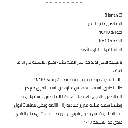
⇔⇔⇔⇔⇔⇔⇔⇔⇔
(Hanan S)
المطعم جدا جدا جميل
اجواءه 10/10
الخدمة 10/10
الجلسات والاطباق رائعة
بالنسبة للاكل لذيذ جدا بس الملح كثير-يمكن بالنسبة لي انا ما
اعرف-
طلبنا شوربة ذرة لذيييييييييذة انصحكم فيها 10/10
طلبنا طبق ناسية اسمه بس عبارة عن باستا بالفرق مع كرات
البطاطس والدجاج طعمها رائع وكرا البطاطس هشة ولذيذة
وطلبنا سمك فيليه مع رز صيادية راااااااائعة ويجي معاها3 انواع
سلطات لذيذة بس يطول شوي لين يوصل واخر شيء طلبنا شاي
عادي جدا تقييمه 4/10