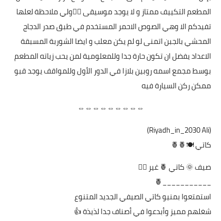
المطعم التكييف ممتاز و لا يوجد موسيقى 👌🏻ولي ملاحظة لعلها
تفيدكم الا وهي الصوص الاحمر المستخدم في طبق صدر الدجاج
المحشي بالجبن اتمنى لو لم يكن معلب و ايضا الشوربة المسبقة
الاعداد يفضل ان تكون حارة جدا وللمعلومية لمن يحب زياته المطعم
بوسط مجمع اسمه روبين بلازا في الدور الأول وللمواقف يوجد قبو
ممكن ركن السيارة فيه
⇔⇔⇔⇔⇔⇔⇔⇔⇔
(Riyadh_in_2030 Ali)
كاتي 🍽🍍🍍
صيف 🌞 كاتي 🍍 غير 👌🏼
___________🍍
استمتعوا بمنيو كاتي الصيفي الجديد المتنوع
شغلهم مميز وأبدعوا في أصناف جدا لذيذة 👍