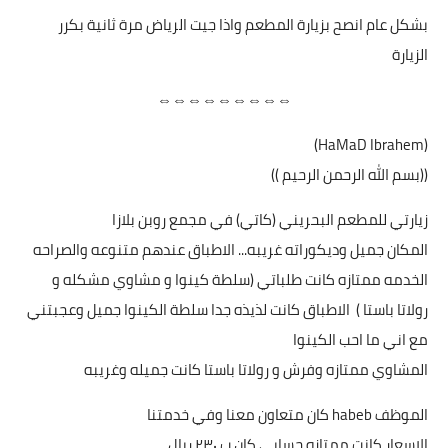
بشكل عام انصح بزيارة المطعم واذا جيت الرياض مرة ثانية بكرر
الزيارة
⇔⇔⇔⇔⇔⇔⇔⇔⇔
(HaMaD Ibrahem)
((بسم الله الرحمن الرحيم ))
زيارتي للمطعم البحريني (كاتي) في مجمع روبن بلازا
المكان جميل وديكوراته غريبه... الاطباق عندهم متنوعه والصراحه
الخدمه ممتازه كانت طلباتي (سلطة كينوا و مشاوي مشكله و
رولاتا باستا ) الاطباق كانت لذيذه جدا سلطة الكينوا جميل وعجبتني
مع اني ما احب الكينوا
المشاوي ممتازه وفرش و رولاتا باستا كانت جميله وغريبه
الموظف habeb كان متعاون معنا وفي خدمتنا
الاسعار كانت ممتازه حسابي كان ب ٢٣٠ ريال