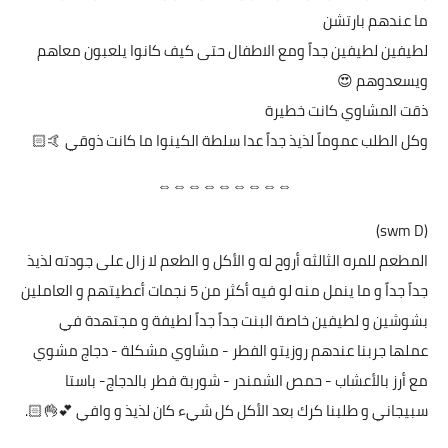
ما عندهم بارتشن
لطيفين لطيفين جداً ومع الاطفال حتى كيف كانوا يلعبون معاهم
ويسعدوهم 😍
ذقت المشاوي كانت خطيرة
وكل الطلب عموماً لذيذ جداً عدا سلطة الكينوا ما كانت ذوقي 🤙🏻
⇔⇔⇔⇔⇔⇔⇔⇔⇔
(swm D)
المطعم للمره الثالثه أروح له و الأكل و الطعم لا زال على جودته لذيذ
جداً جداً و ما ينمل منه لو فيه أكثر من 5 نجمات أعطيتهم و العاملين
بشوشين و لطيفين خاصة البنت جداً جداً لطيفة و مجتهدة في
عملها جربنا عندهم روزيتو الفطر - مشاوي مشكلة - دجاج مشوي
مع أرز بالأعشاب - حمص الشمندر - شوربة فطر بالدجاج- باستا
سبيجاني و طلبنا كرك بعد الأكل كل شيء كان لذيذ و وافي 💕👌🏻.