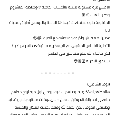
الاضلاع مره مستوية متبله بالأعشاب الخاصة 🌿وصلصة الماشروم
بعصير العنب 🤙🏽
المقلوبة حلوه استمتعت فيها 😋 الباستا والبومس أطباق مميزة
👌🏼
عصيراتهم فرش ولذيذة ومنعشة مع الصيف 🥵😃
التحلية الاناناس المشوي مع الايسكريم مااتوقعت انه راح يضبط
لكن ماشاء الله طلع متناسق في الطعم
يستحق التجربة 👏🏽😍
⇔⇔⇔⇔⇔⇔⇔⇔⇔
(نوف الشامي)
هالمطعم له ذكرى حلوه تغديت فيه بروحي اول مره اروح مطعم
مامعي احد بالشتاء وكان المكان هادي ..وكنت محتاره ولا جربته ابد
وطبيعي اتخوف ..لكن الحمدالله وفقت ..حبيت المكان والجلسه
الخارجيه حتى من داخل الديكورات تفتح النفس ..خذيت المنيو وطلبت