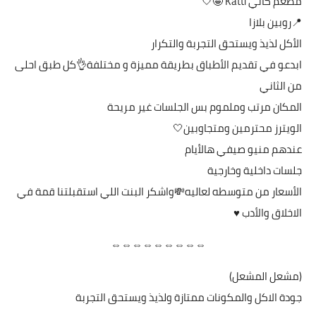
مطعم كاتي Katti 🤩🤍
‏📍روبين بلازا
‏الأكل لذيذ ويستحق التجربة والتكرار
‏ابدعو في تقديم الأطباق بطريقة مميزة و مختلفة👌كل طبق احلى
من الثاني
‏المكان مرتب وملموم بس الجلسات غير مريحة
‏الويترز محترمين ومتجاوبين🤍
‏عندهم منيو صيفي هالأيام
‏جلسات داخلية وخارجية
‏الأسعار من متوسطه لعاليه💸واشكر البنت اللي استقبلتنا قمة في
الاخلاق والأدب ♥️
⇔⇔⇔⇔⇔⇔⇔⇔⇔
(مشعل المشعل)
جودة الاكل والمكونات ممتازة ولذيذ ويستحق التجربة