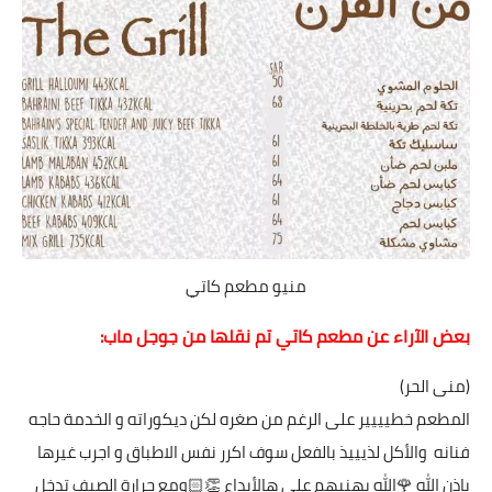
منيو مطعم كاتي
بعض الآراء عن مطعم كاتي تم نقلها من جوجل ماب:
(منى الحر)
المطعم خطيييير على الرغم من صغره لكن ديكوراته و الخدمة حاجه
فنانه والأكل لذيييذ بالفعل سوف اكرر نفس الاطباق و اجرب غيرها
بإذن الله 🌹الله يهنيهم على هالأبداع 👏🏻ومع حرارة الصيف تدخل