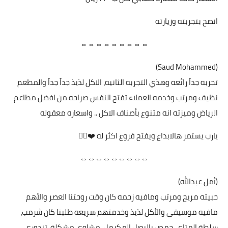
انصح بتجربته وزيارته
⇔⇔⇔⇔⇔⇔⇔⇔⇔
(Saud Mohammed)
تجربه جداً رائعه وهذي التجربه الثانيه، الاكل لذيذ جداً جداً والمطعم
نظيف ومرتب وخدمه العملاء تفتح النفس صراحه من افضل مطاعم
الرياض وميزته انه متنوع بأصناف الاكل .. واسعاره معقوله
يارب يستمر هالابداع ويفتح فروع اكثر له ❤️👍🏼
⇔⇔⇔⇔⇔⇔⇔⇔⇔
(أمل عبدالله)
حبيته مريح ومرتب ومافيه زحمه كان وقت روحتنا العصر والأهم
مافيه موسيقى والأكل لذيذ وخدمتهم سريعه طلبنا كان شرمب،
سلطة المتاي، حمص بالبصل المكرمل، مشاوي مشكلة، تندوري