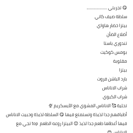
😋 تجربتي ……………….
سلطة صيف كاتي
بيتزا خضار هاواي
أضلاع الضأن
تندوري باستا
بومس كوكيت
مقلوبة
بيتزا
بارد الباشن فروت
شراب الاناناس
شراب الكيوي
تحلية 🥰 الاناناس المشوي مع الآيسكريم 🍨
أطباقهم جدا لذيذة وتستمتع فيها 😋 السلطة لذيذة وحبيت الاناناس
فيها أعطاها طعم جدا لذيذ 😌 البيتزا روعه الطعم top تجي مع
الاناناس 😍