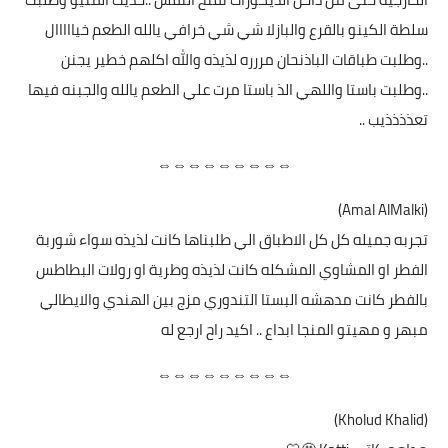
سلطة الكينو بالقرع والبازلا شي شي خرافي يالله الطعم خيااااال
..وطلبت طباقات الباذنحان مررره لذيذه والله اكلهم خطير يجنن
..وطلبت باستا واللهي الذ باستا مرت علي الطعم يالله والجبنه فيها
تعذذذذيب ..
⇔⇔⇔⇔⇔⇔⇔⇔⇔
(Amal AlMalki)
تجربه جميله كل كل الاطباق الي طلبناها كانت لذيذه سواء شوربة
الفطر او المشاوي المشكله كانت لذيذه وطرية او رولات البطاطس
بالفطر كانت مدهشه البستا التندوري مزج بين الهندي والايطالي
مبهر و مهيتو المنجا ابداع .. اكيد راح ارجع له
⇔⇔⇔⇔⇔⇔⇔⇔⇔
(Kholud Khalid)