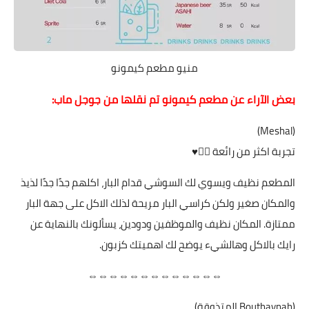
منيو مطعم كيمونو
بعض الآراء عن مطعم كيمونو تم نقلها من جوجل ماب:
(Meshal)
تجربة اكثر من رائعة 👍🏻♥️
المطعم نظيف ويسوي لك السوشي قدام البار، اكلهم جدًا جدًا لذيذ
والمكان صغير ولكن كراسي البار مريحة لذلك الاكل على جهة البار
ممتازة. المكان نظيف والموظفين ودودين، يسألونك بالنهاية عن
رايك بالاكل وهالشيء يوضح لك اهميتك كزبون.
⇔⇔⇔⇔⇔⇔⇔⇔⇔⇔⇔⇔⇔
(Bouthaynah المتذوقة)