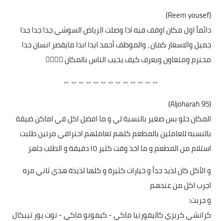
(Reem yousef)
دائماً اول مكان اوقف فيه اذا وصلت الرياض السوشي جدا جدا جدا
جميل والاسعار كمان ، والموظف أحمد ابدا ابدا مايقصر انسان جدا
محترم ومتعاون ويعرف كيف يحبب الناس بالمكان 👍🏻👍🏻
⇔⇔⇔⇔⇔⇔⇔⇔⇔⇔⇔⇔⇔
(Aljoharah 95)
المكان حلو بس صغير بالنسبة لي و ما افضل اكل في اماكن ضيقة
بالنسبه للعاملين بالمطعم كلهم تعاملهم احترافي مرتين طلبت
استلام من المطعم و ما اخذ وقت كثير ١٥ دقيقة و الطلب جاهز
و الأكل كان لذيذ جداً و خيارات كثيرة و كلها لذيذة هذي ثاني مره
اجرب اكل من عندهم
و جربت:
كرانشي كريزي كاليفورنيا ماكي - كيمونو ماكي - نوت يور تيبكال