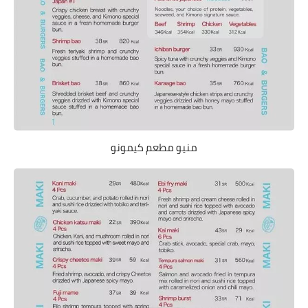
منيو مطعم كيمونو