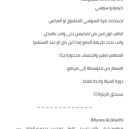
كيمونو سوشي
لذيذذذذذ مرة السوشي المطبوخ او العكس.
الطلب اون لاين من ابلكيشن حتى وانت بالمحل.
وانت تحدد طريقة الدفع إما ( ابل باي او عند الاستلام)
المطعم صغير والجلسات محدودة جدًا.
الاسعار من متوسطة إلى مرتفع.
دورة المياة واحدة فقط.
يستحق الزيارة👌🏼
⇔⇔⇔⇔⇔⇔⇔⇔⇔⇔⇔⇔⇔
(Munira ALGhaith)
مطعم يا باني كانت تجربتي الاولى له جربت عندهم الماكي بس ...