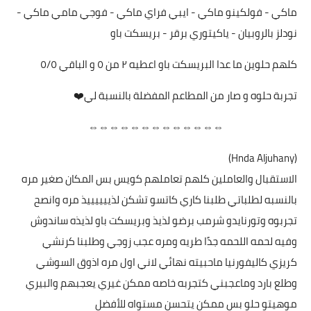
ماكي - فولكينو ماكي - ايبي فراي ماكي - فوجي مامي ماكي -
نودلز بالروبيان - ياكيتوري برقر - بريسكت باو
كلهم حلوين ما عدا البريسكت باو اعطيه ٢ من ٥ و الباقي ٥/٥
تجربة حلوه و صار من المطاعم المفضلة بالنسبة لي❤️
⇔⇔⇔⇔⇔⇔⇔⇔⇔⇔⇔⇔⇔
(Hnda Aljuhany)
الاستقبال والعاملين كلهم تعاملهم كويس بس المكان صغير مره
بالنسبه لطلباتي طلبنا كاري كاتسو تشكن لذييييييذ مره وانصح
تجربوه وتورنايدو شرمب برضو لذيذ وبريسكت باو لذيذه ساندوش
وفيه لحمه اللحمه جدًا طريه ومره عجب زوجي وطلبنا كرنشي
كريزي كاليفورنيا ماحبيته نهائي لاني اول مره اذوق السوشي
وطلع بارد وماعجبني كتجربه خاصه ممكن غيري يعجبهم والبيري
موهيتو حلو بس ممكن يتحسن مستواه للأفضل