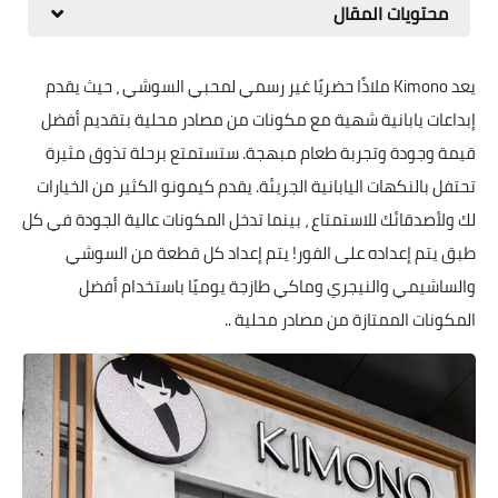
محتويات المقال
يعد Kimono ملاذًا حضريًا غير رسمي لمحبي السوشي ، حيث يقدم
إبداعات يابانية شهية مع مكونات من مصادر محلية بتقديم أفضل
قيمة وجودة وتجربة طعام مبهجة. ستستمتع برحلة تذوق مثيرة
تحتفل بالنكهات اليابانية الجريئة. يقدم كيمونو الكثير من الخيارات
لك ولأصدقائك للاستمتاع ، بينما تدخل المكونات عالية الجودة في كل
طبق يتم إعداده على الفور! يتم إعداد كل قطعة من السوشي
والساشيمي والنيجري وماكي طازجة يوميًا باستخدام أفضل
المكونات الممتازة من مصادر محلية ..