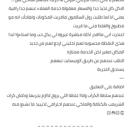
الاكل كان لذيذ جدا والاسعار معقولة خدمة العملاء عنهم جدا راقية
يعني انا لما طلبت رول السالمون ماقريت المكونات وتفاجأت انه مو
مطبوخ والغلط مني ما قريت
اعتذرت اني مااقدر اكله مباشرة غيروه لي بكل حب وما استاءوا ابدا
هذي النقطة محسوبه لهم تخليني ارجع لهم من جديد
المكان صغير لكن الخدمة ممتازه
الطلب عندهم عن طريق الويبسايت تبعهم
يستحق التجربة
—
اضافة على التعليق
عندهم سلطة الكراب ولااا غلطة اللي يروح لااازم يجربها وكمان كرات
الشريمب بالكنافة والماكي عندهم احترافي لذيييذ ما تشبع منه
👏🏻👌🏻
⇔⇔⇔⇔⇔⇔⇔⇔⇔⇔⇔⇔⇔