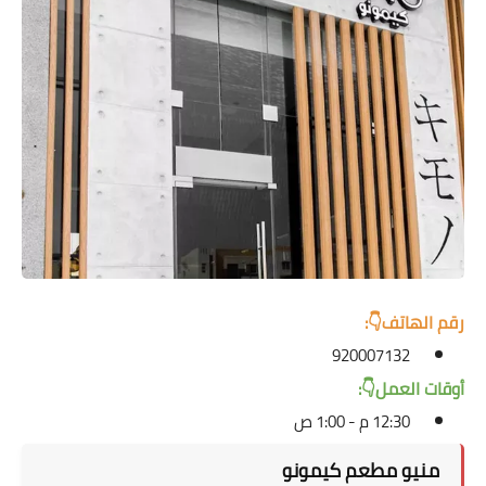
رقم الهاتف👇:
920007132
أوقات
العمل👇:
12:30 م - 1:00 ص
منيو مطعم كيمونو