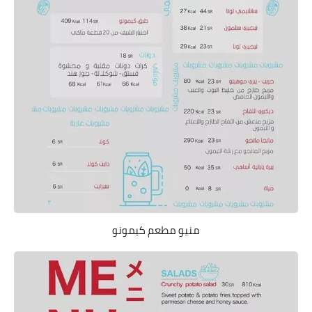
منيو مطعم كيمونو