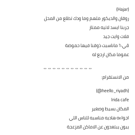
(Hajar)
روقان والديكور ملهم وما ودك تطلع من المحل
جربنا ايسد لاتيه ممتاز
فلات وايت جيد
ڤي٦٠ ماناسبت ذوقنا فيها حموضة
عموما مكان ارجع له
⇔⇔⇔⇔⇔⇔⇔⇔⇔⇔⇔
من الانستقرام:
(heello_riyadh@)
Irida cafe
المكان بسيط وصغير
اجواءه هاديه مناسبه للناس اللي
يبون يبتعدون عن الاماكن المزعجة