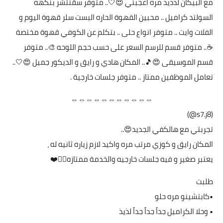
مع البيكان لذذيذ مره اعجبني 😍🤍.. متوفر سقنتشر بنكهه
السولتد كراميل .. محبين القهوة الحاره البست سلر قهوة اليوم و
الفلات وايت .. متوفر انواع حلى .. بتكلم عن الكوفي قهوة مختصة
☕️.. متوفر قسم للرسم السعر على حسب حجم اللوحه 🎨.. متوفر
قسم الموسيقى 😍🎵.. المكان هادي و رايق و الديكور جميل 😍🤍..
تعامل الموظفين ممتاز .. متوفر جلسات خارجية .
⇔⇔⇔⇔⇔⇔⇔⇔⇔⇔⇔
(s7.j8@)
تجربتي مع هالكفي الجديد😍..
المكان رايق و كوزي مرتب مره واكيد لازم زياره ثانيه له ،
يعتبر صغير و فيه جلسات خارجيه والخدمة ممتازه👍🏼❤️
طلبت
•كابتشينو مره حلو
• وحلا الكراميل جداً جداً جداً لذيذ