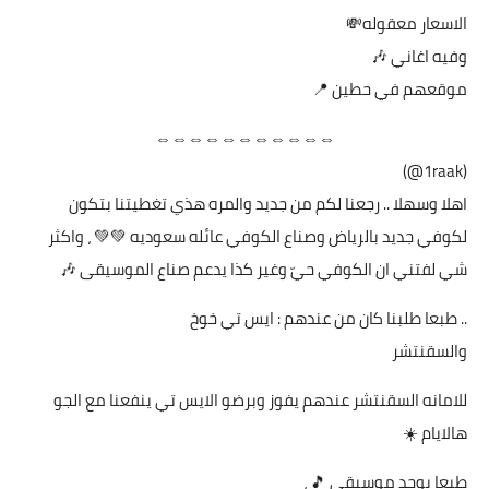
الاسعار معقوله💸
وفيه اغاني 🎶
موقعهم في حطين 📍
⇔⇔⇔⇔⇔⇔⇔⇔⇔⇔⇔
(1raak@)
اهلا وسهلا .. رجعنا لكم من جديد والمره هذي تغطيتنا بتكون
لكوفي جديد بالرياض وصناع الكوفي عائله سعوديه 💚💚 ، واكثر
شي لفتني ان الكوفي حيّ وغير كذا يدعم صناع الموسيقى 🎶
.. طبعا طلبنا كان من عندهم : ايس تي خوخ
والسقنتشر
للامانه السقنتشر عندهم يفوز وبرضو الايس تي ينفعنا مع الجو
هالايام ☀️
طبعا يوجد موسيقى 🎵 ،