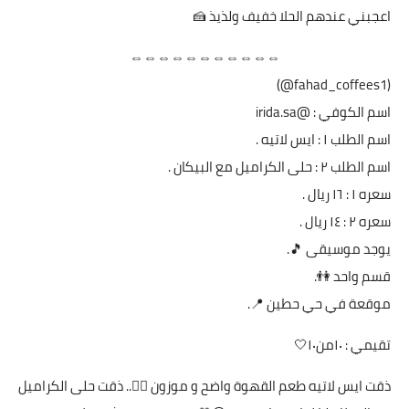
اعجبني عندهم الحلا خفيف ولذيذ 🍰
⇔⇔⇔⇔⇔⇔⇔⇔⇔⇔⇔
(fahad_coffees1@)
اسم الكوفي : @irida.sa
اسم الطلب ١ : ايس لاتيه .
اسم الطلب ٢ : حلى الكراميل مع البيكان .
سعره ١ : ١٦ ريال .
سعره ٢ : ١٤ ريال .
يوجد موسيقى 🎵.
قسم واحد 👫.
موقعة في حي حطين 📍.
تقيمي : ١٠من١٠🤍
ذقت ايس لاتيه طعم القهوة واضح و موزون 👌🏻.. ذقت حلى الكراميل