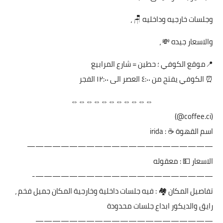
وجلسات خارجيه وداخليه 🪑 ،
والاسعار جيده 💸 ،
📍موقع الكوفي ؛ حطين = شارع المرابيع
⏰ الكوفي يفتح من ٤:٠٠ العصر الى ١٢:٠٠ الفجر
⇔⇔⇔⇔⇔⇔⇔⇔⇔⇔⇔
(coffee.ci@)
اسم القهوة ☕️ : irida
——————————————————————
الاسعار 💵 : معقوله
—————————————————————-
تفاصيل المكان 🏘 : فيه جلسات داخلية وخارجية المكان جميل فخم ،
رايق والديكور ابداع جلسات محدودة
—————————————————————