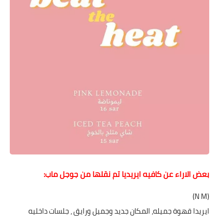
بعض الاراء عن كافيه ايريديا تم نقلها من جوجل ماب:
(N M)
ايريدا قهوة جميله، المكان جديد وجميل ورايق ، جلسات داخليه