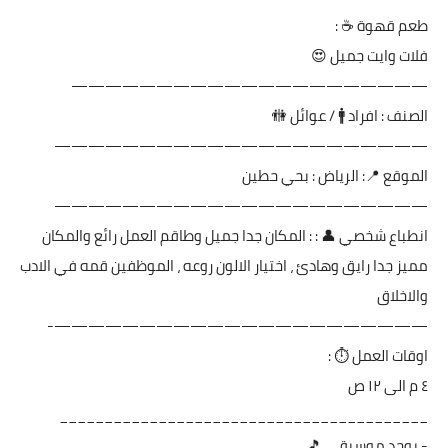
طعم قهوة ☕️ :
فلات وايت جميل 😍
—————————————————————
الصنف : افراد 🚹 / عوائل 🚻
——————————————————————
الموقع 📍: الرياض : بحي حطين
——————————————————————
انطباع شخصي 👤 : : المكان جدا جميل وطاقم العمل رائع والمكان
مميز جدا رايق وهادئ ، اختيار الالون روعه ، الموظفين قمه في الادب
والاخلاق
——————————————————————-
اوقات العمل ⏱ :
٤ م الى ١٢ ص
_________________________________________
- يوجد موسيقى 🎵