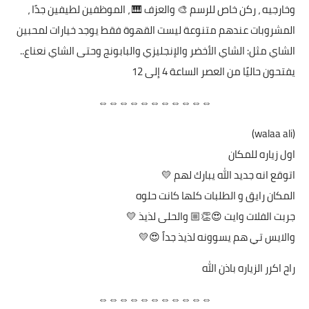
وخارجيه ، ركن خاص للرسم 🎨 والعزف 🎹 ، الموظفين لطيفين جدًا ،
المشروبات عندهم متنوعة ليست القهوة فقط يوجد خيارات لمحبين
الشاي مثل: الشاي الأخضر والإنجليزي والبابونج وحتى الشاي نعناع..
يفتحون حاليًا من العصر الساعة 4 إلى 12
⇔⇔⇔⇔⇔⇔⇔⇔⇔⇔⇔
(walaa ali)
اول زياره للمكان
اتوقع انه جديد الله يبارك لهم 💛
المكان رايق و الطلبات كلها كانت حلوه
جربت الفلات وايت 😍👏🏼 والحلى لذيذ 💛
والايس تي هم يسوونه لذيذ جداً 😍💛
راح اكرر الزياره باذن الله
⇔⇔⇔⇔⇔⇔⇔⇔⇔⇔⇔