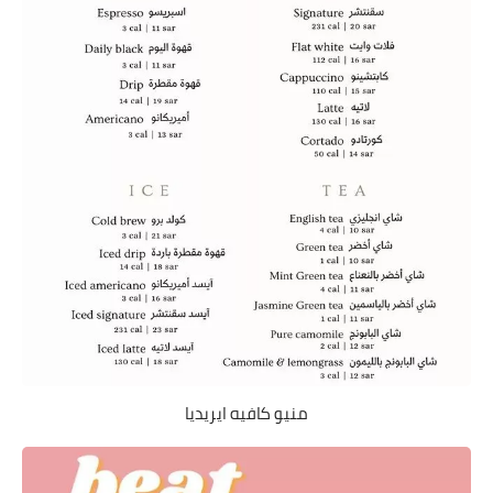
منيو كافيه ايريديا