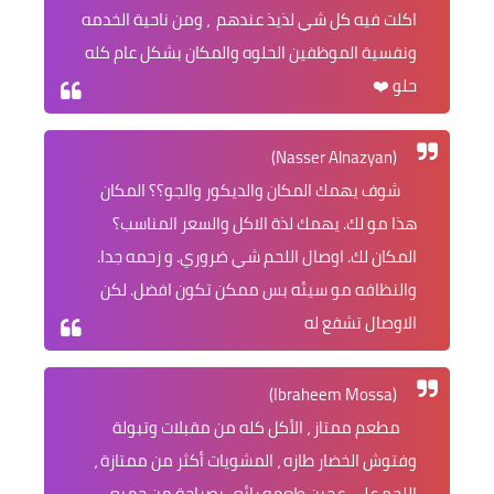
اكلت فيه كل شي لذيذ عندهم ، ومن ناحية الخدمه
ونفسية الموظفين الحلوه والمكان بشكل عام كله
حلو ❤️
(Nasser Alnazyan)
شوف يهمك المكان والديكور والجو؟؟ المكان
هذا مو لك. يهمك لذة الاكل والسعر المناسب؟
المكان لك. اوصال اللحم شي ضروري. و زحمه جدا.
والنظافه مو سيئه بس ممكن تكون افضل. لكن
الاوصال تشفع له
(Ibraheem Mossa)
مطعم ممتاز ، الأكل كله من مقبلات وتبولة
وفتوش الخضار طازه ، المشويات أكثر من ممتازة ،
اللحم على عجين طعمه رائع ، بصراحة من جميع