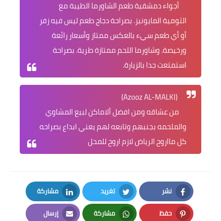
أجواء دمشقية طعم الشاورما الطيبة مع
الثومية المايونيز. بصراحة دجاج طعم ليس فيه زفر
أو أي طعم سيء بالعكس ممتاز وأسعار رائعة
ورخيصة. وشاورما اللحم ممتازة طرية. بصراحة
استمتعت جدا بالزيارة.
(Azooz AL-MALKI)
من عشاقه ومن افضل ألاماكن لبيع المشاوي
والملحمه بجنبهم وتابعه لهم يعني ابداع بصراحه
كل مااروح الرياض لازم اروح للمحل
نشر
تغريد
مشاركة
LinkedIn
Twitter
Facebook
حفظ
مشاركة
إرسال