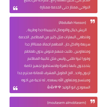
النواحي ممتاز حتى الخدمة ممتازة
(Abdullah Hasson)
الريش خيال والاوصال لذييييذة جدا وطرية ،
ولاتطغى البهارات مثل كثير من المطاعم ، الخدمة
سريعة والاكل حار ، المطعم اجمالا ممتااااز جدا
ومتعاونين ، طلبت منهم فتوش بدون طماطم
وفورا لبوا طلبي وليس مثل غالبية المطاعم
يتحججون بانها جاهزة ولانستطيع تجهيز خاصة
لزبون واحد ، الاخ الطويل المشرف للامانة محترم جدا
ومبتسم ومتعاون الله يسعده ، له تحية من اخوه
السعودي ابو الوليد 🌹🌹👍👍
(moutasem almobtasem)