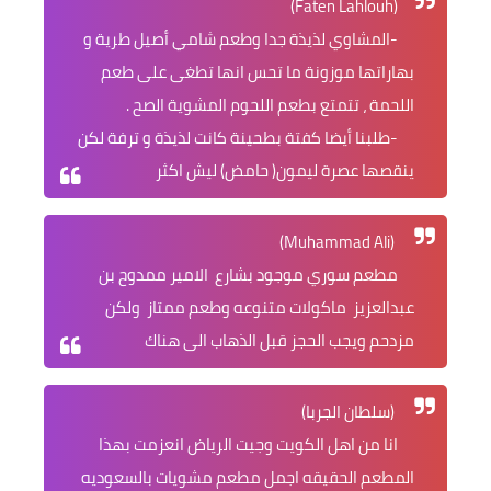
(Faten Lahlouh)
-المشاوي لذيذة جدا وطعم شامي أصيل طرية و
بهاراتها موزونة ما تحس انها تطغى على طعم
اللحمة ، تتمتع بطعم اللحوم المشوية الصح .
-طلبنا أيضا كفتة بطحينة كانت لذيذة و ترفة لكن
ينقصها عصرة ليمون( حامض) ليش اكثر
(Muhammad Ali)
مطعم سوري موجود بشارع الامير ممدوح بن
عبدالعزيز ماكولات متنوعه وطعم ممتاز ولكن
مزدحم ويجب الحجز قبل الذهاب الى هناك
(سلطان الجربا)
انا من اهل الكويت وجيت الرياض انعزمت بهذا
المطعم الحقيقه اجمل مطعم مشويات بالسعوديه