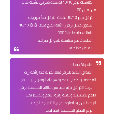
كلاسيك برجر 10/10 لذيييذة ذكرني بشيك شاك
من زماان 👌🏻
ترفل برجر 10/10 نكهة الترفل جداً موزونه
بيكون ميبل برجر رااائعة انصح فيها 😋😋 10/10
بافالو دجاج حلوة 👌🏻👌🏻
الجلسات غير مناسبة للعوائل صراحه
المكان جدا صغير
(Rana Alqadi)
المذاق اللذيذ للبرقر فعلا تجربة جدا رائعة زرت
المطعم بناء على توصية هيفاء الوهيبي بالسناب
جربت الترافل برقر جيد بس مااالح الكلاسيك برقر
اللحم لذييييييذ ولافيه زفرة اللحم ولادسم يغث
البطاطس جيد اصابع الدجاج التندر جدا لذيذه
برقر الدجاج الكلاسيك ايضا لذيذ