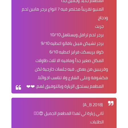
المطعم جديد وجميل جداً
المنيو تقريباً مختصر فيه 7 انواع برجر مابين لحم
ودجاج
جربت
برجر لحم ترافل ويستاهل 10/10
برجر تشيكن ميبل بافالو اعطيه 9/10
كولا بريسكت فرايز اعطيه 6/10
المكان صغير جداً ومافيه الا ثلاث طاولات
وقريبين من بعض ، فيه جلسات خارجية لكن
مكشوفة وعلى الشارع ولا تناسب اجوائنا.
المطعم يستحق الزيارة وبالتوفيق لهم. ❤️❤️
(A_B 2018)
ثاني زيارة لي لهذا المطعم الجميل 😍👌🏻
الطلبات: