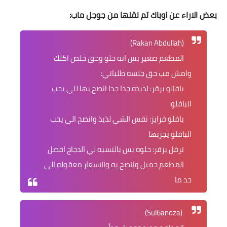
بعض الاراء عن اوباك تم نقلها من جوجل ماب:
(Rakan Abdullah)
المطعم صغير بس انه حلو وحق خلص اكلك
وامش مب حق جلسه طلباتي:
بافالو برقر: لذيذه جدا جدا انصح بها للي يحب
البافلو
بافلو فرايز: نفس الشي لذيذ وانصح الي يحب
البافلو يجربها
ترفل برقر: حلوه بس بالنسبه لي الدجاج افضل
المطعم جميل وانصح به والاسعار معقوله الى
حد ما
(Sul6anoza)