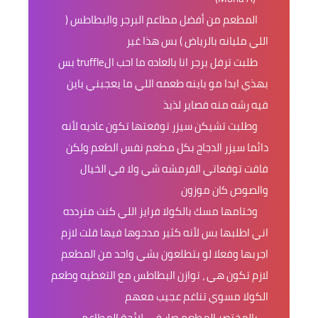
المطعم من أفضل مطاعم البرجر والبطاطس (
اللي مليانه بالرياض ) بس هذا غير
طلبت ترفل برجر انا بالعاده ما احب الtruffle بس
بهذي ابدا مو باينه طعمه اللي ما يعجبني باين
فيه رشه منه فصاير لذيذ
وطلبت تشيكن سيزر توقعتها تكون عاديه لأنه
دائما سيزر الدجاج بكل مطعم نفس الطعم ولكن
فاقت توقعاتي القرمشه شي ولا في الخيال
والصوص كان موزون
وختامها مسك بالكولا فرايز اللي كنت متردده
اني اطلبها بس لأنه كثير مدحوها فيها قلت لازم
اجربها وفعلا لو بتطلعون بشي واحد من المطعم
لازم تكون هي ، توازن البطاطس مع التغطيه وطعم
الكولا مسوي تناغم عجيب معهم
بالمختصر المطعم صار في لائحة المطاعم