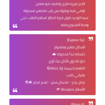
الخبز مررره طري وخفيف مو معجن
اوصي فيه وبقوة بس يارب مايتغير مستواه
عيبه الوحيد طول فترة انتظار استلام الطلب حتى
وسط الاسبوع زحمه
(Explore Sa)
المكان صغير وملموم
جلساته جداً محدوده 🛋
حلو تاخذون الأكل تيك أوي
الطعم لذيييييذ ولا غلطة😋
طلباتي كانت:
ترفل برجر - تشيكن سيزر - تشيز فرايز 🍔🍟
الأسعار متوسطة 💸
(Mona A)