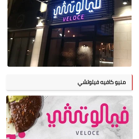
منيو كافيه فيلوتشي