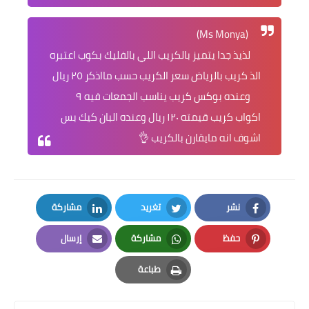
(Ms Monya)
لذيذ جدا يتميز بالكريب اللي بالفليك بكوب اعتبره
الذ كريب بالرياض سعر الكريب حسب مااذكر ٢٥ ريال
وعنده بوكس كريب يناسب الجمعات فيه ٩
اكواب كريب قيمته ١٢٠ ريال وعنده البان كيك بس
اشوف انه مايقارن بالكريب 👌
نشر
تغريد
مشاركة
LinkedIn
Twitter
Facebook
حفظ
مشاركة
إرسال
Email
Whatsapp
Pinterest
طباعة
Print