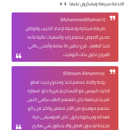
الخدمة سريعة ويشكرون عليها 🌷🌷
(MohammedAlSalman1)
طريقة مبتكرة وجميلة لإعداد الكريب والوافل،
صحيح الصوص عندهم زايد والسعرات عالية لكنه
لذيذ الطعم .. فرع حطين 24 ساعة وأتمنى باقي
الفروع تكون بذات التوقيت.
(Ebtissam Alshammry)
روعة والحلا عندهم لذيذ ومتنوع جربت قطع
الكيك البوبس مع الآيسكريم مرررة حلو اسعاره
تقريبا مرتفعة لكن حلاههم الطلب يكفي اثنين ،
عندهم موهيتو من الآخر منعش واكثر من رائع ،
قعداته ودريكوره رايق ، لكن الموسيقى مرة
مزعجة لو بدون افضل والا يحطون شي هادئ