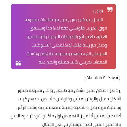
(Lolo)
المحل مو كبير بس جميل فيه جلسات محدوده
فوق الكريب فلوتشي حقم لذيذ جداً ويستحق
العنوه طعم رائع بالصوصات النوتيلا والبستاشيو
وكندر مع رشة فليك لذيذ لمحبي التشوكليت
السبانش لاتيه حقهم يمدحونه عندهم بوكسات
الجمعات تجربتي كانت جميله وانصح فيه
(Abdullah Al-Sayari)
زرت هل المكان جميل بشكل مو طبيعي واللي يميزهم ديكور
المكان جميل والويتر جميلين وخلوقين طلب من عندهم كريب
وبانكيك مررة بطل والقهوة جميلة عندهم عربية وتقند الرآس
أهنيهم جميلين أنا من زبائنهم من اول ماكانوا فود ترك وهالحين
براد جميل اتمنى لهم التوفيق في هل الجمال