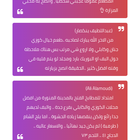
المطعم عموماً عجبني شخصياً ، وأنصح به محبي
المزازة 👌
(عبداللطيف ينكصار)
من الاخر الله يبارك لصاحبه ..طعم خيال كوزي
جنان وكابلي ولا اروع شي مرتب بس هناك ملاحظة
حول البف او البوريك بارد ومجلد لو يتم قليه في
وقته افضل كثير ..الحقيقة انصح بزيارته
(Ali Alamoudi)
امتداد للمطابخ الفتح بالمدينة المنورة من افضل
محلات الكوزي والكابلي بفرع جدة .. والبف لديهم
جدا رائع ولكن ينقصها زياده الحشوة .. اما بلح الشام
( طرمبة ) لم يكن جيد نهائيا .. والاسعار عاليه ..
الدجاج ٤١ .. اللحم ٧٣