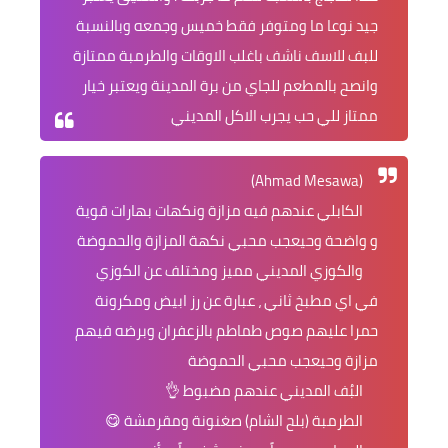
جيد نوعا ما ومتوفر فقط خميس وجمعه وبالنسبة
للبف للاسف ناشف باغلب الاوقات والطرمبة ممتازة
وانصح بالمطعم للجاي من برة المدينة ويعتبر خيار
ممتاز للي حب يجرب الاكل المديني
(Ahmad Mesawa)
الكابلي عندهم فيه مزازة ونكهات بهارات قوية
و واضحة وحيعجب محبي نكهة المزازة والحموضة
والكوزي المديني مميز ومختلف عن الكوزي
في اي مطبخ ثاني ، عبارة عن رز ابيض ومكرونة
حمرا عليهم صوص طماطم بالزعفران وبرضه فيهم
مزازة وحيعجب محبي الحموضة
البُف المديني عندهم مضبوط 👌
الطرمبة (بلح الشام) صغنونة ومقرمشة 😋