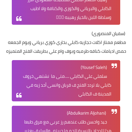
الكابلي والبرياني والكوزي والكنافة ولا اطيب
وسلطة اللبن بالخيار رهيبه 👍🏻🤩
(سفيان المنصورى)
مطعم ممتاز اكلات حجازيه كابلي بخاري كوزي برياني ويوم الجمعه
حمص اديامات كنافه طرمبه وبوف وام علي بطريقت الفتح المتميزه
(Yousef Saleh)
سلملي على الكابلي .....متى ما نشتهي خروف
كابلي بلا تردد الفتح ف قربان وانسى أحد زيه في
المدينة ف الكابلي
(Abdulkarim Aljohani)
جيد واحسن طلب عندهم رز عربي مع مرق طبعا
هذا للدجاج بالنسبة للحم ما جربته . والسليق يعتبر