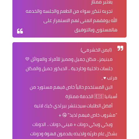
يعتبر ممتاز
تجربه تتكرر سواء من الطعم والجلسه والخدمه
الله يوفقهم اتمنى لهم الاستمرار على
هالمستوى وبالتوفيق
(ايمن الخشرمي)
مبنيمز.. مكان جميل ومميز للأفراد والعوائل 💛
جلسات داخلية وخارجية .. الديكور جميل والمكان
مرتب ♥️ ،
البن المستخدم حالياً خاص فيهم مستورد من
أسبانيا 🇪🇸 الخدمة ممتازة
أفضل الطلبات سيجنتشر بيرثدي كيك لاتيه
"مشروب خاص فيهم لذيذ" 🤤 +
ويكي ويكي دونات + ميني دونات .. الدونات
بشكل عام طريّه ولذيذه يقدمون قهوة ودونات