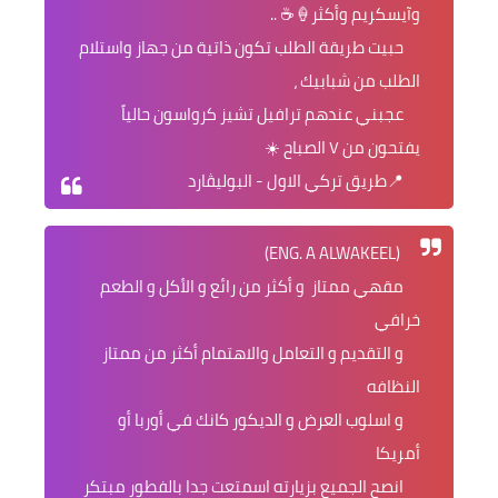
وآيسكريم وأكثر🍦☕️ ..
حبيت طريقة الطلب تكون ذاتية من جهاز واستلام
الطلب من شبابيك ،
عجبني عندهم ترافيل تشيز كرواسون حالياً
يفتحون من ٧ الصباح ☀️
‏📍طريق تركي الاول - البوليڤارد
(ENG. A ALWAKEEL)
مقهي ممتاز و أكثر من رائع و الأكل و الطعم
خرافي
و التقديم و التعامل والاهتمام أكثر من ممتاز
النظافه
و اسلوب العرض و الديكور كانك في أوربا أو
أمريكا
انصح الجميع بزيارته اسمتعت جدا بالفطور مبتكر