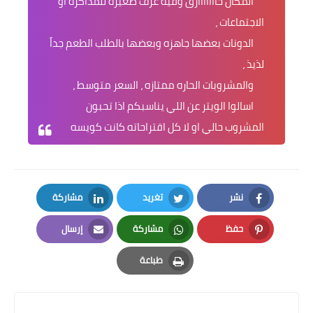
المكان خااااااارق وفيه غرف صغيره للمذاكره او
الاجتماعات ،
الدونات بعضها جاهزه وبعضها بالطلب الطعم جداً
لذيذ ،
والمشروبات الحاره ممتازه ، السعر متوسط ،
اسالوا الويتر عن اللي يناسبكم اذا تحبون
المشروب حالي او لا كل اقتراحاته كانت كويسه
نشر
تغريد
مشاركة
LinkedIn
Twitter
Facebook
حفظ
مشاركة
إرسال
Email
Whatsapp
Pinterest
طباعة
Print