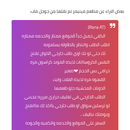
بعض الاراء عن مطعم مينيمز تم نقلها من جوجل ماب:
(Rana AT)
الكفي جميل جداً الموقع ممتاز والخدمه ممتازه
اطلب الطلب وانتظر بالطاوله يسلمونه
لك حتى لو تك اوي طلب خارجي الالوان تفتح
النفس الكروساانات لذيذه الموند كراسون مره
خرافي بس الحجم 💔صغير
القهوه مره لذيذه الفلات وايت
الدونات المحشيه حلو طعمها
الطلب الخارجي في تغليف حراري مررره عجبني
لو ترسلين سواق او طلب خارجي يااكد لك ماانفتح
ويوصلك نظيف ..
السعر على الموقع والخدمه والكميه والجوده