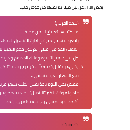
بعض الاراء عن لين ميلز تم نقلها من جوجل ماب:
(سعد القرني)
ما اكتب هالتعليق الا من محبة ..
راجعوا منهجيتكم في ادارة التشغيل للمطعم 
العملاء القدامى مثلي يدركون حجم التغيير للأ
كل شيء تغير للأسوء ومالك المطعم وادارته يع
كل شيء بمقابل خصوصاً ان فيه وجبات ما تتاكل ا
رفع الأسعار الغير منطقي ..
ممكن تجي اليوم تاخذ نفس الطلب بسعر مرتفع 
علموا موظفينكم "الاتصال" الجيد بينهم وبي
أكلكم لذيذ وصحي بس حسنوا من إدارتكم
(Done C)