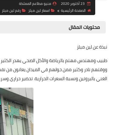
23 أكتوبر 2020
منيو مطاعم المملكة
الصفحة الرئيسية
اسعار لين ميلز
رقم لين ميلز
محتويات المقال
نبذة عن لين ميلز
طبيب ومهندس مهتم بالرياضة والأكل الصحي يهدر الكثير
ووقتهم نادر وكثير ممن حولهم في الميدان يعانون من نفس
الغني بالبروتين ونسبة السعرات الحرارية. تحضير حراري وسري