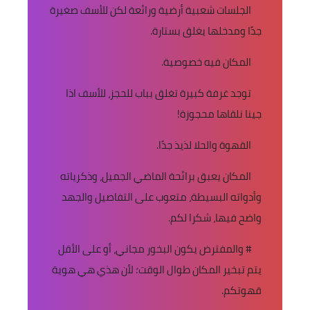
الجلسات شعبية أرضية ورائعة لكن للأسف صغيرة
جدًا ومدخلها يغلق بستارة.
المكان فيه خصوصية.
توجد غرفة كبيرة تغلق بباب للحجز، للأسف اذا
جينا نلقاها محجوزة!
القهوة والحلا لذيذ جدًا.
المكان يعبق برائحة الماضي الجميل، وذكرياته
وأدواته البسيطة، متعوب على التفاصيل والجهد
واضح فيها، شكرا لكم.
# والمفترض يكون البخور مجاني، أو على الأقل
يتم تبخير المكان طوال الوقت؛ لأن هذي هي هوية
قهوتكم.