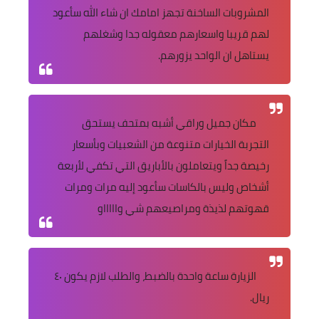
المشروبات الساخنة تجهز امامك ان شاء الله سأعود
لهم قريبا واسعارهم معقوله جدا وشغلهم
يستاهل ان الواحد يزورهم.
مكان جميل وراقي أشبه بمتحف يستحق
التجربة الخيارات متنوعة من الشعبيات وبأسعار
رخيصة جداً ويتعاملون بالأباريق التي تكفي لأربعة
أشخاص وليس بالكاسات سأعود إليه مرات ومرات
قهوتهم لذيذة ومراصيعهم شي واااااو
الزيارة ساعة واحدة بالضبط، والطلب لازم يكون ٤٠
ريال.