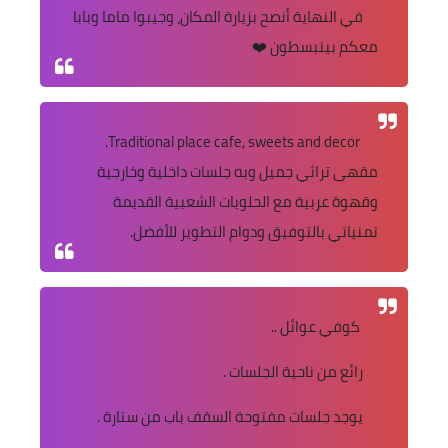
في النهاية أنصح بزيارة المكان، وجيبوا ماما وبابا
معكم بينبسطون ❤️
Traditional place cafe, sweets and decor.
مقهى تراثي جميل وبه جلسات داخلية وخارجية
وقهوة عربية مع الحلويات الشعبية القديمة
تمنياتي بالتوفيق ودوام التطوير للأفضل.
كوفي عوائل ..
رائع من ناحية الجلسات .
يوجد جلسات مفتوحة السقف باب من ستارة .