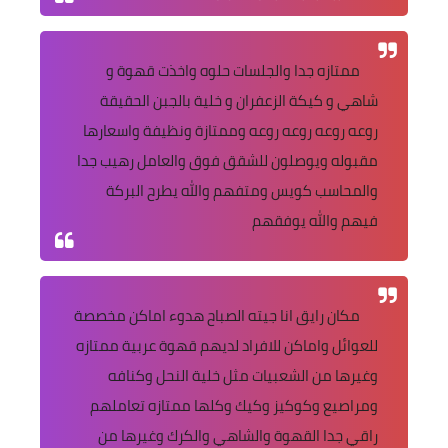
ممتازه جدا والجلسات حلوه واخذت قهوة و
شاهي و كيكة الزعفران و خلية بالجبن الحقيقة
روعه روعه روعه روعه وممتازة ونظيفة واسعارها
مقبوله ويوصلون للشقق فوق والعامل رهيب جدا
والمحاسب كويس ومتفهم والله يطرح البركة
فيهم والله يوفقهم
مكان رايق انا جيته الصباح هدوء اماكن مخصصة
للعوائل واماكن للافراد لديهم قهوة عربية ممتازه
وغيرها من الشعبيات مثل خلية النحل وكنافه
ومراصيع وكوكيز وكيك وكلها ممتازه تعاملهم
راقي جدا القهوة والشاهي والكرك وغيرها من