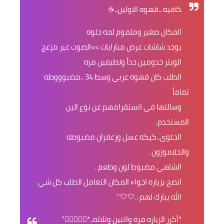
كافيه ..قهوه الاولين..☕️
المكان صغير وملموم لمه حلوه
يوجد شاشات عرض مبارايات >>الصوت غير مزعج
الويتر خدومين جداً ولطيفين مره
الطلب كان قهوه عربي وسط 34 ..مضبوووطه
تماماً
وسالتها في انستقرامهم عن نوع البن
المستخدم.
الحلوى..كيكه عسل وزعفران مضبوطه
والحلاموزون .
الشاهي مضبوط لون وطعم .
انصح بزياره اجواء المكان التعامل الطلب كل شي
الله يبارك لهم ..🤍🤍"
*أكرر الزياره مره واثنين وثلاثه..*✊🏻✊🏻🤍"