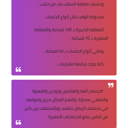
وجلسات مغلقة السقف باب من خشب .
محدودة الوقت لكل أنواع الجلسات .
المغلقة الكبيرة بـ 100 للساعة والمغلقة
الصغيرة بـ 70 للساعة .
وباقي أنواع الجلسات بـ 40 للساعة .
كما يوجد متابعة للمباريات .
الخدمه رائعة والعاملين ودودين والقهوة
والشاهي ممتازة. والاهم المكان مريح وموقعه
في منتصف الرياض مناسب وبالمنتصف بين كثير
من الناس ينفع للاجتماعات الصغيرة