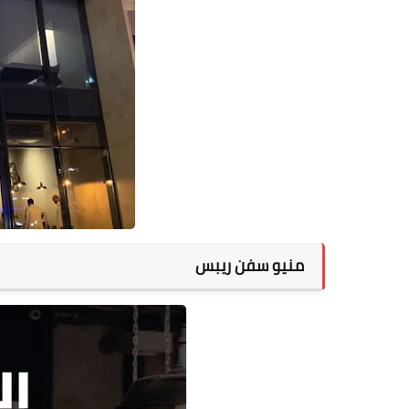
منيو سفن ريبس